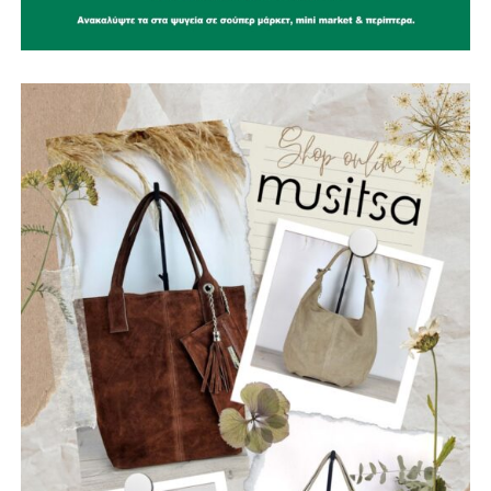
Πολιτική Προστασία δεν είναι μια θεωρητική έννοια, αλλά
ένας καθημερινός αγώνας που πολλές φορές πληρώνεται
με ανθρώπινες ζωές.
Παράλληλα, εκφράζουμε την αμέριστη συμπαράστασή μας
στους κατοίκους του όμορου Δήμου Δωρίδας, που
δοκιμάστηκαν από τις καταστροφικές πυρκαγιές. Οι
πληγές που αφήνει πίσω της η φωτιά δεν γνωρίζουν
διοικητικά όρια. Είναι πληγές που αφορούν ολόκληρη τη
Στερεά Ελλάδα και απαιτούν αλληλεγγύη, συντονισμό και
κοινή προσπάθεια.
Η Ναυπακτία αξίζει να είναι έτοιμη πριν από την επόμενη
κρίση. Η πρόληψη δεν είναι κόστος. Είναι η μεγαλύτερη
επένδυση στην ανθρώπινη ζωή, στο φυσικό περιβάλλον,
στην τοπική οικονομία και στο μέλλον του τόπου μας.
Ανδρέας Χ. Κωνσταντόπουλος