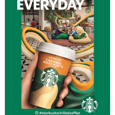
μια συνεχής επένδυση στην ασφάλεια των ανθρώπων,
των χωριών μας, των δασών μας και της πολιτιστικής μας
κληρονομιάς.
Η Ναυπακτία μπορεί και πρέπει να γίνει πρότυπο Δήμου
στην πρόληψη και την αντιμετώπιση φυσικών
καταστροφών.
Με σχέδιο.
Με τεχνολογία.
Με εθελοντισμό.
Με συνεργασία.
Γιατί η καλύτερη πυρκαγιά είναι εκείνη που δεν θα
εκδηλωθεί ποτέ.
Την ίδια στιγμή, αποτίουμε φόρο τιμής στους
πυροσβέστες που έχασαν τη ζωή τους υπηρετώντας το
καθήκον. Η αυτοθυσία τους μας υπενθυμίζει ότι η