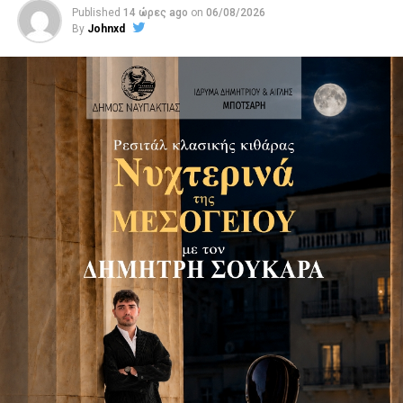
Published
14 ώρες ago
on
06/08/2026
By
Johnxd