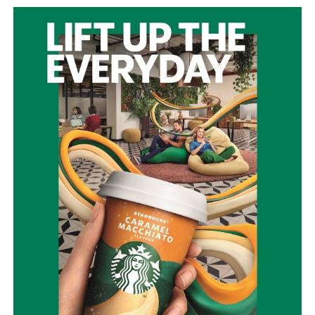
Η Πολιτική Προστασία δεν είναι μια υπηρεσία που
ενεργοποιείται μόνο όταν ξεσπάσει μια πυρκαγιά. Είναι
μια συνεχής επένδυση στην ασφάλεια των ανθρώπων,
των χωριών μας, των δασών μας και της πολιτιστικής μας
κληρονομιάς.
Η Ναυπακτία μπορεί και πρέπει να γίνει πρότυπο Δήμου
στην πρόληψη και την αντιμετώπιση φυσικών
καταστροφών.
Με σχέδιο.
Με τεχνολογία.
Με εθελοντισμό.
Με συνεργασία.
Γιατί η καλύτερη πυρκαγιά είναι εκείνη που δεν θα
εκδηλωθεί ποτέ.