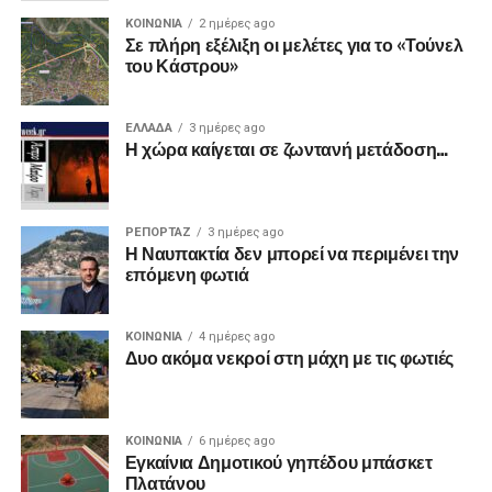
ΚΟΙΝΩΝΙΑ
2 ημέρες ago
Σε πλήρη εξέλιξη οι μελέτες για το «Τούνελ
του Κάστρου»
ΕΛΛΑΔΑ
3 ημέρες ago
Η χώρα καίγεται σε ζωντανή μετάδοση…
ΡΕΠΟΡΤΑΖ
3 ημέρες ago
Η Ναυπακτία δεν μπορεί να περιμένει την
επόμενη φωτιά
ΚΟΙΝΩΝΙΑ
4 ημέρες ago
Δυο ακόμα νεκροί στη μάχη με τις φωτιές
ΚΟΙΝΩΝΙΑ
6 ημέρες ago
Εγκαίνια Δημοτικού γηπέδου μπάσκετ
Πλατάνου