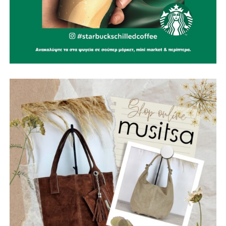
Την ίδια στιγμή, αποτίουμε φόρο τιμής στους
πυροσβέστες που έχασαν τη ζωή τους υπηρετώντας το
καθήκον. Η αυτοθυσία τους μας υπενθυμίζει ότι η
Πολιτική Προστασία δεν είναι μια θεωρητική έννοια, αλλά
ένας καθημερινός αγώνας που πολλές φορές πληρώνεται
με ανθρώπινες ζωές.
Παράλληλα, εκφράζουμε την αμέριστη συμπαράστασή μας
στους κατοίκους του όμορου Δήμου Δωρίδας, που
δοκιμάστηκαν από τις καταστροφικές πυρκαγιές. Οι
πληγές που αφήνει πίσω της η φωτιά δεν γνωρίζουν
διοικητικά όρια. Είναι πληγές που αφορούν ολόκληρη τη
Στερεά Ελλάδα και απαιτούν αλληλεγγύη, συντονισμό και
κοινή προσπάθεια.
Η Ναυπακτία αξίζει να είναι έτοιμη πριν από την επόμενη
κρίση. Η πρόληψη δεν είναι κόστος. Είναι η μεγαλύτερη
επένδυση στην ανθρώπινη ζωή, στο φυσικό περιβάλλον,
στην τοπική οικονομία και στο μέλλον του τόπου μας.