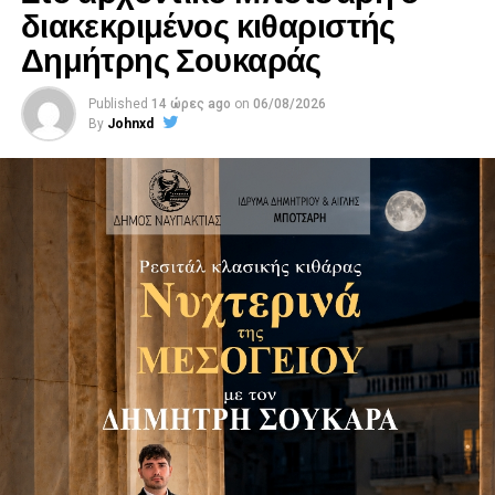
διακεκριμένος κιθαριστής
Δημήτρης Σουκαράς
Published
14 ώρες ago
on
06/08/2026
By
Johnxd