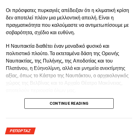
Jorge
Οι πρόσφατες πυρκαγιές απέδειξαν ότι η κλιματική κρίση
Cardoso και Roland Dyens, καθώς και επιλογές από
δεν αποτελεί πλέον μια μελλοντική απειλή. Είναι η
τραγούδια των Beatles.
πραγματικότητα που καλούμαστε να αντιμετωπίσουμε με
Κάτω από τον αυγουστιάτικο ουρανό και στο ξεχωριστό
σοβαρότητα, σχέδιο και ευθύνη.
περιβάλλον Αρχοντικού Μπότσαρη, τα «Νυχτερινά της
Μεσογείου» υπόσχονται μία βραδιά υψηλής αισθητικής,
Η Ναυπακτία διαθέτει έναν μοναδικό φυσικό και
γεμάτη μελωδίες, εικόνες και μουσικά χρώματα από την
πολιτιστικό πλούτο. Τα εκτεταμένα δάση της Ορεινής
Ελλάδα, τη Μεσόγειο και τον κόσμο.
Ναυπακτίας, της Πυλήνης, της Αποδοτίας και του
Πλατάνου, η Εύηνολίμνη, αλλά και μνημεία ανεκτίμητης
αξίας, όπως το Κάστρο της Ναυπάκτου, ο αρχαιολογικός
χώρος της Βελβίνας και το Αρχαίο Θέατρο Μακύνειας,
αποτελούν περιουσία όλων μας.
Η προστασία τους δεν μπορεί να βασίζεται μόνο στην
CONTINUE READING
καταστολή μιας πυρκαγιάς όταν αυτή εκδηλωθεί.
Απαιτείται ένας ολοκληρωμένος σχεδιασμός με έμφαση
στην πρόληψη, την τεχνολογία, τον εθελοντισμό και τη
ΡΕΠΟΡΤΑΖ
διαρκή συνεργασία όλων των εμπλεκόμενων φορέων.