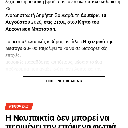
ξεχωριστή μουσική βραδιά με τον διακεκριμένο κιθαριστή
και
ενορχηστρωτή Δημήτρη Σουκαρά, τη
Δευτέρα, 10
Αυγούστου
2026,
στις 21:00
, στον
Κήπο του
Αρχοντικού Μπότσαρη
.
Το ρεσιτάλ κλασικής κιθάρας με τίτλο «
Νυχτερινά της
Μεσογείου
» θα ταξιδέψει το κοινό σε διαφορετικές
εποχές,
μουσικές παραδόσεις και τόπους, μέσα από ένα
πρόγραμμα που αναδεικνύει τον πλούτο και την
εκφραστική δύναμη της
CONTINUE READING
κιθάρας. Η εκδήλωση πραγματοποιείται με την
υποστήριξη του Ιδρύματος Δημητρίου και Αίγλης
Μπότσαρη.
Ο Δημήτρης Σουκαράς, με έδρα το Λονδίνο,
ΡΕΠΟΡΤΑΖ
συγκαταλέγεται στους σημαντικότερους Έλληνες
Η Ναυπακτία δεν μπορεί να
κιθαριστές της νεότερης
περιμένει την επόμενη φωτιά
γενιάς. Είναι απόφοιτος της Royal Academy of Music, του