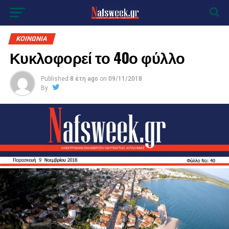
ΚΟΙΝΩΝΙΑ
Κυκλοφορεί το 40ο φύλλο
Published
8 έτη ago
on
09/11/2018
By