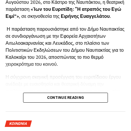
Αυγούστου 2026, στο Κάστρο της Ναυπάκτου, η θεατρική
παράσταση
«Ίων του Ευριπίδη: “Η ατραπός του Εγώ
Ειμί”»
, σε σκηνοθεσία της
Ειρήνης Ευαγγελάτου
.
Η παράσταση παρουσιάστηκε από τον Δήμο Ναυπακτίας
σε συνδιοργάνωση με την Εφορεία Αρχαιοτήτων
Αιτωλοακαρνανίας και Λευκάδος, στο πλαίσιο των
Πολιτιστικών Εκδηλώσεων του Δήμου Ναυπακτίας για το
Καλοκαίρι του 2026, αποσπώντας το πιο θερμό
χειροκρότημα του κοινού.
Η σύγχρονη σκηνική προσέγγιση του ευριπίδειου έργου
ανέδειξε με ευαισθησία και θεατρική δύναμη την
αναζήτηση της ταυτότητας, την ανάγκη της αυτογνωσίας,
το τραύμα της εγκατάλειψης και τη συμφιλίωση με το
CONTINUE READING
παρελθόν. Η σκηνοθετική ματιά της Ειρήνης
Ευαγγελάτου, οι ερμηνείες, η κίνηση, η μουσικότητα και η
ιδιαίτερη ατμόσφαιρα του Κάστρου συνέθεσαν μία
ΚΟΙΝΩΝΙΑ
ξεχωριστή θεατρική εμπειρία. Τη μετάφραση του κειμένου