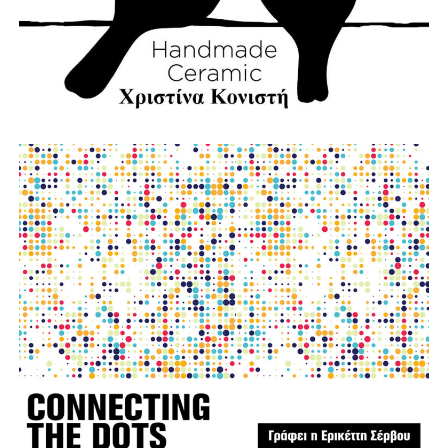
φωτο:aftodioikisi