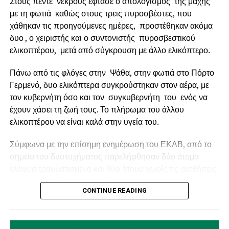
Στους πέντε νεκρούς έφτασε ο απολογισμός της μάχης
με τη φωτιά καθώς στους τρεις πυροσβέστες, που
χάθηκαν τις προηγούμενες ημέρες, προστέθηκαν ακόμα
δυο , ο χειριστής και ο συντονιστής πυροσβεστικού
ελικοπτέρου, μετά από σύγκρουση με άλλο ελικόπτερο.
Πάνω από τις φλόγες στην Ψάθα, στην φωτιά στο Πόρτο
Γερμενό, δυο ελικόπτερα συγκρούστηκαν στον αέρα, με
τον κυβερνήτη όσο και τον συγκυβερνήτη του ενός να
έχουν χάσει τη ζωή τους. Το πλήρωμα του άλλου
ελικοπτέρου να είναι καλά στην υγεία του.
Ο Δήμαρχος Ναυπακτίας κ.
Βασίλης Γκίζας
δήλωσε
Σύμφωνα με την επίσημη ενημέρωση του ΕΚΑΒ, από το
σχετικά: «
Η Παράκαμψη του Κάστρου Ναυπάκτου
σημείο του δυστυχήματος παρελήφθησαν δύο άτομα
αποτελεί ένα έργο ορόσημο. Ένα μεγάλο και φιλόδοξο
ελαφρά τραυματισμένα και δύο άτομα χωρίς τις αισθήσεις
έργο, που μπορεί να αλλάξει καθοριστικά τη λειτουργία,
τους. Και οι τέσσερις διακομίστηκαν στο 251 Γενικό
την εικόνα και την προοπτική της πόλης μας. Με την
CONTINUE READING
Νοσοκομείο Αεροπορίας (251 ΓΝΑ).
εξασφάλιση της χρηματοδότησης και τη διαμόρφωση του
αναγκαίου θεσμικού πλαισίου, περνάμε πλέον στο
Οι κυβερνήτες των ελικοπτέρων ήταν αλλοδαποί και οι
κρίσιμο στάδιο της πλήρους μελετητικής ωρίμανσης.
συγκυβερνήτες – συντονιστές Έλληνες.