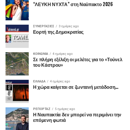
“ΛΕΥΚΗ ΝΥΧΤΑ” στη Ναύπακτο 2026
ΣΥΝΕΡΓΑΣΙΕΣ
3 ημέρες ago
Εορτή της Δημοκρατίας
ΚΟΙΝΩΝΙΑ
4 ημέρες ago
Σε πλήρη εξέλιξη οι μελέτες για το «Τούνελ
του Κάστρου»
ΕΛΛΑΔΑ
4 ημέρες ago
Η χώρα καίγεται σε ζωντανή μετάδοση…
ΡΕΠΟΡΤΑΖ
5 ημέρες ago
Η Ναυπακτία δεν μπορεί να περιμένει την
επόμενη φωτιά