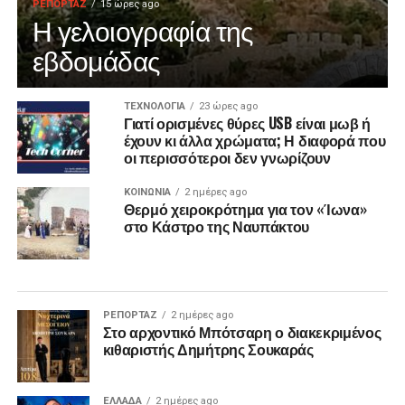
ΡΕΠΟΡΤΑΖ
15 ώρες ago
Η γελοιογραφία της
εβδομάδας
ΤΕΧΝΟΛΟΓΙΑ
23 ώρες ago
Γιατί ορισμένες θύρες USB είναι μωβ ή
έχουν κι άλλα χρώματα; Η διαφορά που
οι περισσότεροι δεν γνωρίζουν
ΚΟΙΝΩΝΙΑ
2 ημέρες ago
Θερμό χειροκρότημα για τον «Ίωνα»
στο Κάστρο της Ναυπάκτου
ΡΕΠΟΡΤΑΖ
2 ημέρες ago
Στο αρχοντικό Μπότσαρη ο διακεκριμένος
κιθαριστής Δημήτρης Σουκαράς
ΕΛΛΑΔΑ
2 ημέρες ago