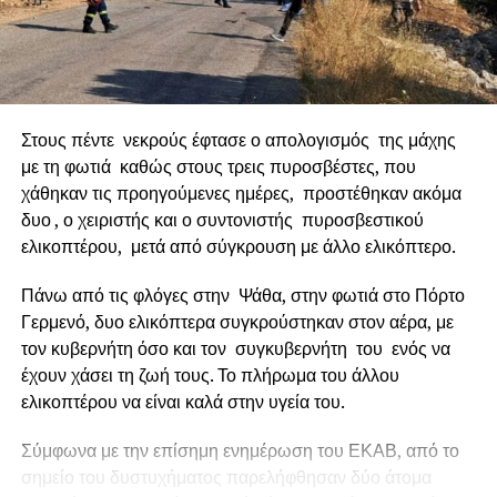
Παράκαμψης. Πρόκειται για το κρίσιμο βήμα που φέρνει το
μεγάλο αυτό έργο πιο κοντά στην υλοποίησή του.
Έργο ορόσημο
Στους πέντε νεκρούς έφτασε ο απολογισμός της μάχης
με τη φωτιά καθώς στους τρεις πυροσβέστες, που
χάθηκαν τις προηγούμενες ημέρες, προστέθηκαν ακόμα
δυο , ο χειριστής και ο συντονιστής πυροσβεστικού
ελικοπτέρου, μετά από σύγκρουση με άλλο ελικόπτερο.
Πάνω από τις φλόγες στην Ψάθα, στην φωτιά στο Πόρτο
Γερμενό, δυο ελικόπτερα συγκρούστηκαν στον αέρα, με
τον κυβερνήτη όσο και τον συγκυβερνήτη του ενός να
έχουν χάσει τη ζωή τους. Το πλήρωμα του άλλου
ελικοπτέρου να είναι καλά στην υγεία του.
Ο Δήμαρχος Ναυπακτίας κ.
Βασίλης Γκίζας
δήλωσε
Σύμφωνα με την επίσημη ενημέρωση του ΕΚΑΒ, από το
σχετικά: «
Η Παράκαμψη του Κάστρου Ναυπάκτου
σημείο του δυστυχήματος παρελήφθησαν δύο άτομα
αποτελεί ένα έργο ορόσημο. Ένα μεγάλο και φιλόδοξο