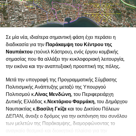
Μάρθα Καραλή, Μαριέττα Φούντζουλα
,
Θάλεια
Μπανιά
,
Μελίνα Φούντζουλα
και
Κωνσταντίνα
Μπανιά
.
Ιδιαίτερη σημασία έχει το γεγονός ότι πρόκειται για μία
Σε μία νέα, ιδιαίτερα σημαντική φάση έχει περάσει η
ναυπακτιακή καλλιτεχνική παραγωγή. Ο Δήμος
διαδικασία για την
Παράκαμψη του Κέντρου της
Ναυπακτίας στήριξε έμπρακτα τη συγκεκριμένη
Ναυπάκτου
(τούνελ Κάστρου), ενός έργου κομβικής
δημιουργική προσπάθεια, καλύπτοντας εξ ολοκλήρου τη
σημασίας που θα αλλάξει την κυκλοφοριακή λειτουργία,
χρηματοδότηση της παραγωγής και παρέχοντας στους
την εικόνα και την αναπτυξιακή προοπτική της πόλης.
ανθρώπους της τη δυνατότητα να παρουσιάσουν το έργο
τους. Η επιλογή αυτή δεν αποτελεί μία μεμονωμένη
Μετά την υπογραφή της Προγραμματικής Σύμβασης
πρωτοβουλία, αλλά εντάσσεται σε μία
ευρύτερη και
Πολιτισμικής Ανάπτυξης μεταξύ της Υπουργού
σταθερή πολιτική του Δήμου Ναυπακτίας για την
Πολιτισμού κ.
Λίνας Μενδώνη
, του Περιφερειάρχη
ενίσχυση και ανάδειξη της τοπικής καλλιτεχνικής
Δυτικής Ελλάδας κ.
Νεκτάριου Φαρμάκη
, του Δημάρχου
δημιουργίας
. Μέσα από το πρόγραμμα των πολιτιστικών
Ναυπακτίας κ.
Βασίλη Γκίζα
και του Δικτύου Πόλεων
του εκδηλώσεων, ο Δήμος επενδύει συστηματικά στους
ΔΕΠΑΝ, άνοιξε ο δρόμος για την εκπόνηση του συνόλου
καλλιτέχνες της πόλης και της ευρύτερης περιοχής,
των μελετών της Παράκαμψης, διαμορφώνοντας το
δημιουργώντας ευκαιρίες έκφρασης, συνεργασίας και
αναγκαίο θεσμικό και διοικητικό πλαίσιο για την
επαφής τους με το κοινό.