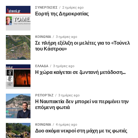
ΣΥΝΕΡΓΑΣΙΕΣ
2 ημέρες ago
Εορτή της Δημοκρατίας
ΚΟΙΝΩΝΙΑ
3 ημέρες ago
Σε πλήρη εξέλιξη οι μελέτες για το «Τούνελ
του Κάστρου»
ΕΛΛΑΔΑ
3 ημέρες ago
Η χώρα καίγεται σε ζωντανή μετάδοση…
ΡΕΠΟΡΤΑΖ
3 ημέρες ago
Η Ναυπακτία δεν μπορεί να περιμένει την
επόμενη φωτιά
ΚΟΙΝΩΝΙΑ
4 ημέρες ago
Δυο ακόμα νεκροί στη μάχη με τις φωτιές