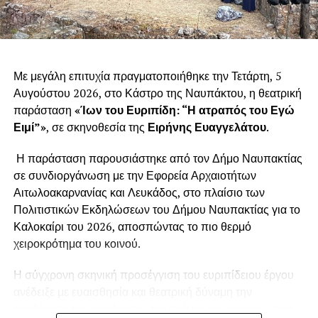
Με μεγάλη επιτυχία πραγματοποιήθηκε την Τετάρτη, 5
Αυγούστου 2026, στο Κάστρο της Ναυπάκτου, η θεατρική
παράσταση
«Ίων του Ευριπίδη: “Η ατραπός του Εγώ
Ειμί”»
, σε σκηνοθεσία της
Ειρήνης Ευαγγελάτου
.
Η παράσταση παρουσιάστηκε από τον Δήμο Ναυπακτίας
σε συνδιοργάνωση με την Εφορεία Αρχαιοτήτων
Αιτωλοακαρνανίας και Λευκάδος, στο πλαίσιο των
Πολιτιστικών Εκδηλώσεων του Δήμου Ναυπακτίας για το
Καλοκαίρι του 2026, αποσπώντας το πιο θερμό
χειροκρότημα του κοινού.
Η σύγχρονη σκηνική προσέγγιση του ευριπίδειου έργου
ανέδειξε με ευαισθησία και θεατρική δύναμη την
αναζήτηση της ταυτότητας, την ανάγκη της αυτογνωσίας,