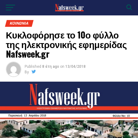
ΚΟΙΝΩΝΙΑ
Κυκλοφόρησε το 10ο φύλλο
της ηλεκτρονικής εφημερίδας
Nafsweek.gr
Published
8 έτη ago
on
13/04/2018
By