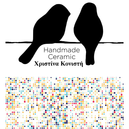
φωτο:aftodioikisi