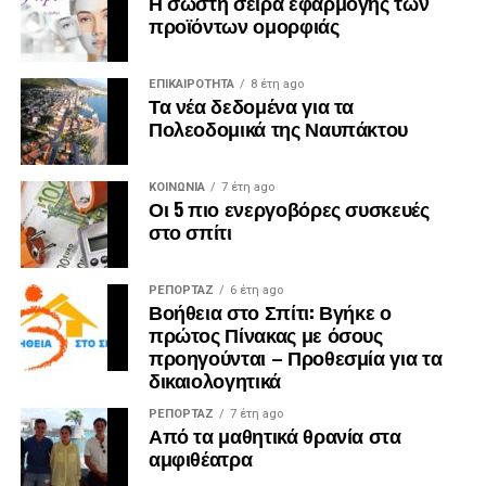
Η σωστή σειρά εφαρμογής των
προϊόντων ομορφιάς
ΕΠΙΚΑΙΡΟΤΗΤΑ
8 έτη ago
Τα νέα δεδομένα για τα
Πολεοδομικά της Ναυπάκτου
ΚΟΙΝΩΝΙΑ
7 έτη ago
Οι 5 πιο ενεργοβόρες συσκευές
στο σπίτι
ΡΕΠΟΡΤΑΖ
6 έτη ago
Βοήθεια στο Σπίτι: Βγήκε ο
πρώτος Πίνακας με όσους
προηγούνται – Προθεσμία για τα
δικαιολογητικά
ΡΕΠΟΡΤΑΖ
7 έτη ago
Από τα μαθητικά θρανία στα
αμφιθέατρα