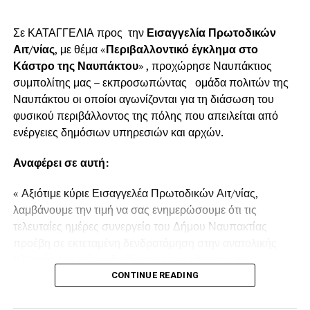
Σε ΚΑΤΑΓΓΕΛΙΑ προς την
Εισαγγελία Πρωτοδικών
Αιτ/νίας
, με θέμα «
Περιβαλλοντικό έγκλημα στο
Κάστρο της Ναυπάκτου
» , προχώρησε Ναυπάκτιος
συμπολίτης μας – εκπροσωπώντας ομάδα πολιτών της
Ναυπάκτου οι οποίοι αγωνίζονται για τη διάσωση του
φυσικού περιβάλλοντος της πόλης που απειλείται από
ενέργειες δημόσιων υπηρεσιών και αρχών.
Αναφέρει σε αυτή:
« Αξιότιμε κύριε Εισαγγελέα Πρωτοδικών Αιτ/νίας,
λαμβάνουμε την τιμή να σας ενημερώσουμε ότι τις
τελευταίες ημέρες συνεργείο του Δήμου Ναυπακτίας
προέβη σε εκτεταμένη δενδροτόμηση στην ανατολικής
πλευράς του τρίτου διαζώματος του κάστρου της
Ναυπάκτου πάνω από τη Ντάπια Τσαούς.
CONTINUE READING
Παρόμοια ενέργεια πραγματοποιήθηκε και το Καλοκαίρι