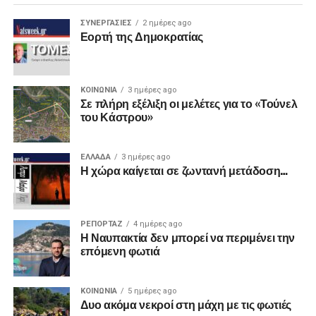
ΣΥΝΕΡΓΑΣΙΕΣ
2 ημέρες ago
Εορτή της Δημοκρατίας
ΚΟΙΝΩΝΙΑ
3 ημέρες ago
Σε πλήρη εξέλιξη οι μελέτες για το «Τούνελ
του Κάστρου»
ΕΛΛΑΔΑ
3 ημέρες ago
Η χώρα καίγεται σε ζωντανή μετάδοση…
ΡΕΠΟΡΤΑΖ
4 ημέρες ago
Η Ναυπακτία δεν μπορεί να περιμένει την
επόμενη φωτιά
ΚΟΙΝΩΝΙΑ
5 ημέρες ago
Δυο ακόμα νεκροί στη μάχη με τις φωτιές