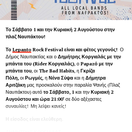
πνεύμονα της Γης.
Η «Εφορεία Αρχαιοτήτων Αιτωλοακαρνανίας και
Λευκάδας» υποστηρίζει ψευδώς ότι τα δέντρα που
Το Σάββατο 1 και την Κυριακή 2 Αυγούστου στην
κόπηκαν δημιουργούσαν προβλήματα στο τείχος του
πλαζ Ναυπάκτου!
ενετικού κάστρου. Όμως τα δέντρα του κάστρου
προέρχονται από τις δεντροφυτεύσεις που έγιναν
Το
Lepanto
Rock
Festival
είναι και φέτος γεγονός!
Ο
νομίμως από το 1914 έως το 1939 (έγκριση από το
Δήμος Ναυπακτίας και ο
Δημήτρης Κοργιαλάς με την
Υπουργείο Εσωτερικών και κατόπιν από το Υπουργείο
μπάντα του (
Rider
Κοργιαλάς)
, ο
Papaz
ό με την
Γεωργίας υπό την γραμματεία του Ιωάννη Μπρικόλα) και
μπάντα του
, οι
The Bad Habits
, η
Γκρίζα
βρίσκονται σε απόσταση ασφαλείας από τα τείχη.
Πόλη,
οι
Ρωγμές
, η
Νένα Σύψα
και η
Δήμητρα
Αριτζάκη
μας προσκαλούν στην παραλία Ψανής (Πλαζ
Συνεπώς πολλά από τα δέντρα έχουν ηλικία άνω των 100
Ναυπάκτου) αυτό
το Σάββατο, 1
και την
Κυριακή 2
ετών χωρίς να έχει αναφερθεί κάποιο πρόβλημα στη
Αυγούστου και ώρα 21:00′
σε δύο αξέχαστες
στατικότητα των τειχών που να οφείλεται στην πλήρη
συναυλίες! Μη λείψει κανείς!
ανάπτυξη του ριζικού συστήματος. Το Δασαρχείο
Ναυπάκτου βεβαιώνει ότι δεν υπάρχει σχετική μελέτη ούτε
Η είσοδος είναι ελεύθερη.
η έρευνά μας εντόπισε κάποια επιστημονική μελέτη για το
Κάστρο της Ναυπάκτου που να αποδεικνύει το αντίθετο.
ΔΗΜΗΤΡΗΣ ΚΟΡΓΙΑΛΑΣ