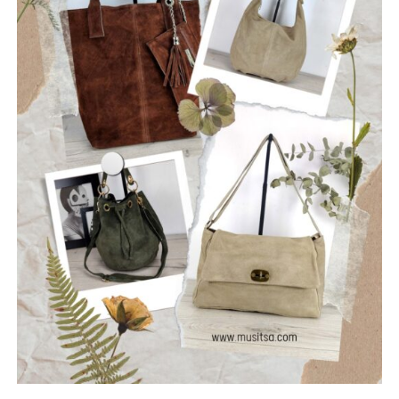
φιλοσοφία τους: να ραγίσουν τις βεβαιότητες, να σπάσουν
τη σιωπή και να αφήσουν το φως να περάσει μέσα από τις
ρωγμές της καθημερινότητας. Με ήχο που ισορροπεί
ανάμεσα στο εναλλακτικό ροκ, τον ελληνικό στίχο και την
ωμή ενέργεια της σκηνής, οι Ρωγμές δημιουργούν
μουσική που μιλά για την κοινωνία, τις εσωτερικές μάχες
και την ανάγκη για αλήθεια.
Μέλη του συγκροτήματος: Ανδρεόπουλος Αντώνης –
Φωνή & Κιθάρα, Σαράντης Δημήτρης – Κιθάρα, Νικολάου
Θωμάς – Μπάσο, Μηλιώνης Γρηγόρης – Τύμπανα.