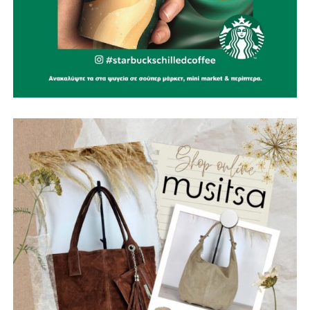
φωτο:aftodioikisi