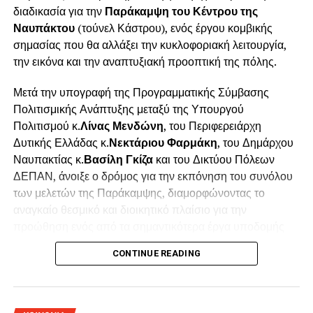
διαδικασία για την
Παράκαμψη του Κέντρου της
Ναυπάκτου
(τούνελ Κάστρου), ενός έργου κομβικής
σημασίας που θα αλλάξει την κυκλοφοριακή λειτουργία,
την εικόνα και την αναπτυξιακή προοπτική της πόλης.
Μετά την υπογραφή της Προγραμματικής Σύμβασης
Πολιτισμικής Ανάπτυξης μεταξύ της Υπουργού
Πολιτισμού κ.
Λίνας Μενδώνη
, του Περιφερειάρχη
Δυτικής Ελλάδας κ.
Νεκτάριου Φαρμάκη
, του Δημάρχου
Ναυπακτίας κ.
Βασίλη Γκίζα
και του Δικτύου Πόλεων
ΔΕΠΑΝ, άνοιξε ο δρόμος για την εκπόνηση του συνόλου
των μελετών της Παράκαμψης, διαμορφώνοντας το
αναγκαίο θεσμικό και διοικητικό πλαίσιο για την
προώθηση ενός από τα σημαντικότερα έργα υποδομής
που έχουν σχεδιαστεί για τη Ναύπακτο.
CONTINUE READING
Η πράξη, συνολικού
προϋπολογισμού 2,2 εκατ. ευρώ
,
χρηματοδοτείται από το Πρόγραμμα «ΦΙΛΟΔΗΜΟΣ ΙΙ» και
περιλαμβάνει την εκπόνηση του συνόλου των