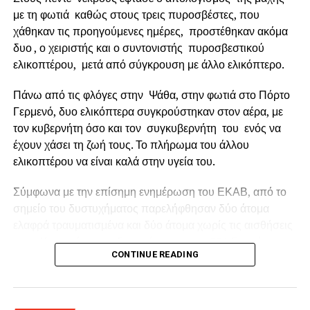
με τη φωτιά καθώς στους τρεις πυροσβέστες, που
χάθηκαν τις προηγούμενες ημέρες, προστέθηκαν ακόμα
δυο , ο χειριστής και ο συντονιστής πυροσβεστικού
ελικοπτέρου, μετά από σύγκρουση με άλλο ελικόπτερο.
Πάνω από τις φλόγες στην Ψάθα, στην φωτιά στο Πόρτο
Γερμενό, δυο ελικόπτερα συγκρούστηκαν στον αέρα, με
τον κυβερνήτη όσο και τον συγκυβερνήτη του ενός να
έχουν χάσει τη ζωή τους. Το πλήρωμα του άλλου
ελικοπτέρου να είναι καλά στην υγεία του.
Ο Δήμαρχος Ναυπακτίας κ.
Βασίλης Γκίζας
δήλωσε
Σύμφωνα με την επίσημη ενημέρωση του ΕΚΑΒ, από το
σχετικά: «
Η Παράκαμψη του Κάστρου Ναυπάκτου
σημείο του δυστυχήματος παρελήφθησαν δύο άτομα
αποτελεί ένα έργο ορόσημο. Ένα μεγάλο και φιλόδοξο
ελαφρά τραυματισμένα και δύο άτομα χωρίς τις αισθήσεις
έργο, που μπορεί να αλλάξει καθοριστικά τη λειτουργία,
τους. Και οι τέσσερις διακομίστηκαν στο 251 Γενικό
την εικόνα και την προοπτική της πόλης μας. Με την
CONTINUE READING
Νοσοκομείο Αεροπορίας (251 ΓΝΑ).
εξασφάλιση της χρηματοδότησης και τη διαμόρφωση του
αναγκαίου θεσμικού πλαισίου, περνάμε πλέον στο
Οι κυβερνήτες των ελικοπτέρων ήταν αλλοδαποί και οι
κρίσιμο στάδιο της πλήρους μελετητικής ωρίμανσης.
συγκυβερνήτες – συντονιστές Έλληνες.