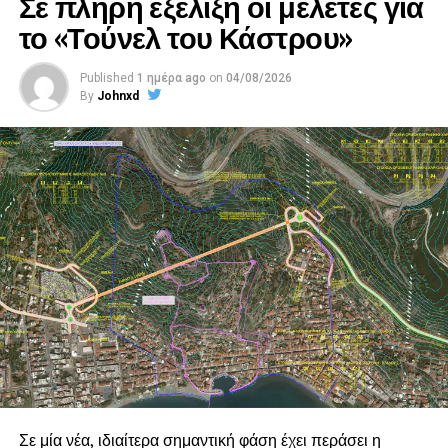
Σε πλήρη εξέλιξη οι μελέτες για
το «Τούνελ του Κάστρου»
Published
1 ημέρα ago
on
04/08/2026
By
Johnxd
Σε μία νέα, ιδιαίτερα σημαντική φάση έχει περάσει η