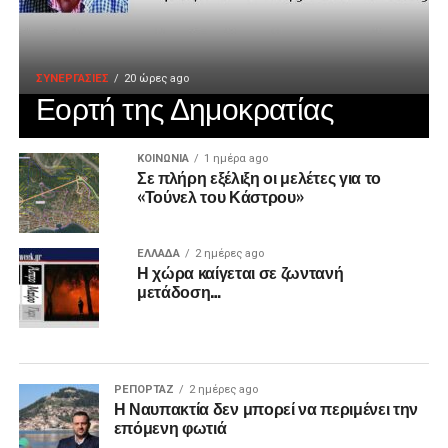
ΣΥΝΕΡΓΑΣΙΕΣ
20 ώρες ago
Εορτή της Δημοκρατίας
ΚΟΙΝΩΝΙΑ
1 ημέρα ago
Σε πλήρη εξέλιξη οι μελέτες για το
«Τούνελ του Κάστρου»
ΕΛΛΑΔΑ
2 ημέρες ago
Η χώρα καίγεται σε ζωντανή
μετάδοση…
ΡΕΠΟΡΤΑΖ
2 ημέρες ago
Η Ναυπακτία δεν μπορεί να περιμένει την
επόμενη φωτιά