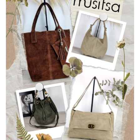
Ίδρυση μόνιμου Κέντρου Διαχείρισης Κρίσεων, το
οποίο θα συντονίζει σε πραγματικό χρόνο τον Δήμο, την
Πυροσβεστική, τις Δασικές Υπηρεσίες, την Περιφέρεια και
τις εθελοντικές ομάδες, αξιοποιώντας την τεχνολογία και
κάθε διαθέσιμο χρηματοδοτικό εργαλείο.
Εξασφάλιση χρηματοδότησης του προγράμματος
μέσω ευρωπαϊκών και εθνικών πόρων, όπως το ΕΣΠΑ,
το Ταμείο Ανάκαμψης, το πρόγραμμα «ΑΙΓΙΣ», τα
προγράμματα INTERREG και το Πράσινο Ταμείο, ώστε οι
απαραίτητες παρεμβάσεις να υλοποιηθούν χωρίς
επιβάρυνση των δημοτών.
Η Πολιτική Προστασία δεν είναι μια υπηρεσία που
ενεργοποιείται μόνο όταν ξεσπάσει μια πυρκαγιά. Είναι
μια συνεχής επένδυση στην ασφάλεια των ανθρώπων,
των χωριών μας, των δασών μας και της πολιτιστικής μας
κληρονομιάς.
Η Ναυπακτία μπορεί και πρέπει να γίνει πρότυπο Δήμου