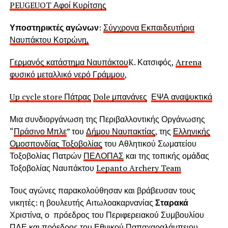
PEUGEUOT Αφοί Κυρίτσης
Υποστηρικτές αγώνων
:
Σύγχρονα Εκπαιδευτήρια
Ναυπάκτου Κοτρώνη,
Γερμανός κατάστημα Ναυπάκτου
K. Κατσιφός,
Arrena
φυσικό μεταλλικό νερό Γράμμου
,
Up cycle store Πάτρας
Dole μπανάνες
ΕΨΑ αναψυκτικά
Μια συνδιοργάνωση της Περιβαλλοντικής Οργάνωσης
“
Πράσινο Μπλε
” του
Δήμου Ναυπακτίας
, της
Ελληνικής
Ομοσπονδίας Τοξοβολίας
του Αθλητικού Σωματείου
Τοξοβολίας Πατρών
ΠΕΛΟΠΑΣ
και της τοπικής ομάδας
Τοξοβολίας Ναυπάκτου
Lepanto Archery Team
Τους αγώνες παρακολούθησαν και βράβευσαν τους
νικητές: η βουλευτής Αιτωλοακαρνανίας
Σταρακά
Χριστίνα, ο πρόεδρος του Περιφερειακού Συμβουλίου
ΠΔΕ και πρόεδρος του Εθνικού Παπαχαραλάμπειου