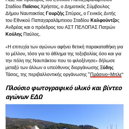
Σταδίου
Παϊσιος
Χρήστος, ο Δημοτικός Σύμβουλος
Δήμου Ναυπακτίας
Γουρζής
Σπύρος, ο Γενικός Δντής
του Εθνικού Παπαχαραλάμπειου Σταδίου
Καλφούντζο
ς
Ανδρέας και ο πρόεδρος του ΑΣΤ ΠΕΛΟΠΑΣ Πατρών
Κούλης
Παύλος.
«Η επιτυχία των αγώνων αφήνει θετική παρακαταθήκη για
το μέλλον, τόσο για το άθλημα της τοξοβολίας όσο και για
την πόλη της Ναυπάκτου που το φιλοξένησε» δήλωσε
μεταξύ των άλλων ο υπεύθυνος διοργάνωσης
Ξύδης
Τάσος, της περιβαλλοντικής οργάνωσης “
Πράσινο+Μπλε
”
Πλούσιο φωτογραφικό υλικό και βίντεο
αγώνων ΕΔΩ