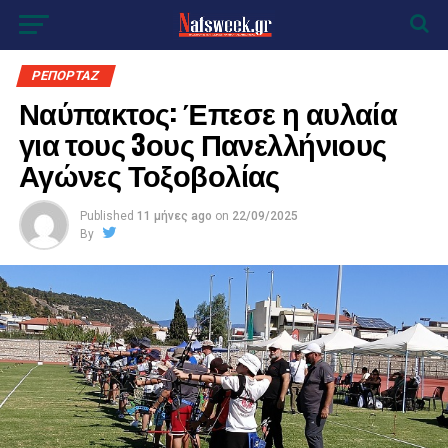
ΡΕΠΟΡΤΑΖ
Ναύπακτος: Έπεσε η αυλαία
για τους 3ους Πανελλήνιους
Αγώνες Τοξοβολίας
Published
11 μήνες ago
on
22/09/2025
By