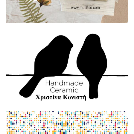
στην πρόληψη και την αντιμετώπιση φυσικών
καταστροφών.
Με σχέδιο.
Με τεχνολογία.
Με εθελοντισμό.
Με συνεργασία.
Γιατί η καλύτερη πυρκαγιά είναι εκείνη που δεν θα
εκδηλωθεί ποτέ.
Την ίδια στιγμή, αποτίουμε φόρο τιμής στους
πυροσβέστες που έχασαν τη ζωή τους υπηρετώντας το
καθήκον. Η αυτοθυσία τους μας υπενθυμίζει ότι η
Πολιτική Προστασία δεν είναι μια θεωρητική έννοια, αλλά
ένας καθημερινός αγώνας που πολλές φορές πληρώνεται
με ανθρώπινες ζωές.
Παράλληλα, εκφράζουμε την αμέριστη συμπαράστασή μας