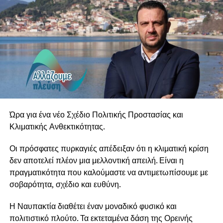
Brouwer και Sergio Assad.
Στη Ναύπακτο θα παρουσιάσει ένα
ιδιαίτερα πλούσιο πρόγραμμα, στο οποίο συναντώνται το
εμβληματικό “Cinema Paradiso” του Ennio Morricone,
έργα
των Francisco Tárrega, Heitor Villa-Lobos, Leo Brouwer
και Astor Piazzolla, αλλά και αγαπημένες δημιουργίες του
Μάνου
Χατζιδάκι και του Μίκη Θεοδωράκη. Το μουσικό ταξίδι
Ώρα για ένα νέο Σχέδιο Πολιτικής Προστασίας και
συμπληρώνουν έργα των Erik Satie, Carlo Domeniconi,
Κλιματικής Ανθεκτικότητας.
Jorge
Οι πρόσφατες πυρκαγιές απέδειξαν ότι η κλιματική κρίση
Cardoso και Roland Dyens, καθώς και επιλογές από
δεν αποτελεί πλέον μια μελλοντική απειλή. Είναι η
τραγούδια των Beatles.
πραγματικότητα που καλούμαστε να αντιμετωπίσουμε με
Κάτω από τον αυγουστιάτικο ουρανό και στο ξεχωριστό
σοβαρότητα, σχέδιο και ευθύνη.
περιβάλλον Αρχοντικού Μπότσαρη, τα «Νυχτερινά της
Μεσογείου» υπόσχονται μία βραδιά υψηλής αισθητικής,
Η Ναυπακτία διαθέτει έναν μοναδικό φυσικό και
γεμάτη μελωδίες, εικόνες και μουσικά χρώματα από την
πολιτιστικό πλούτο. Τα εκτεταμένα δάση της Ορεινής
Ελλάδα, τη Μεσόγειο και τον κόσμο.