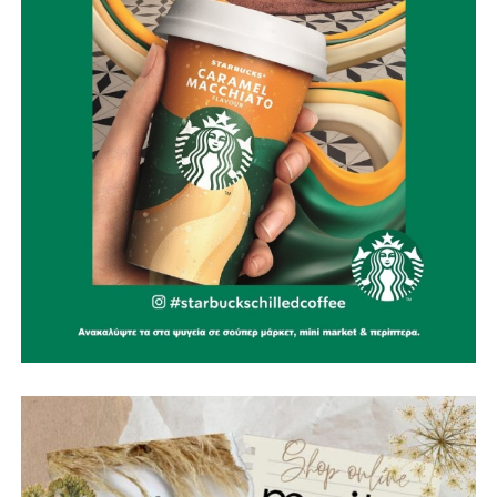
καπνού και πυρκαγιάς.
Αξιοποίηση της Εύηνολίμνης ως επιχειρησιακού
πλεονεκτήματος, εξετάζοντας τη δυνατότητα υδροληψίας
από εναέρια μέσα και δημιουργώντας δίκτυο
υδατοδεξαμενών στις ορεινές δημοτικές ενότητες.
Ίδρυση Δημοτικού Σώματος Εθελοντών Πολιτικής
Προστασίας, με εκπαίδευση, πιστοποίηση και ουσιαστικά
κίνητρα συμμετοχής για νέους, αποστράτους των
Σωμάτων Ασφαλείας και ενεργούς πολίτες, σε
συνεργασία με όλες τις εθελοντικές ομάδες της περιοχής.
Ειδικά σχέδια πυροπροστασίας για μνημεία και
αρχαιολογικούς χώρους, όπως το Κάστρο της
Ναυπάκτου, η Βελβίνα και το Αρχαίο Θέατρο Μακύνειας,
ώστε να προστατεύσουμε όχι μόνο το φυσικό αλλά και το
πολιτιστικό μας κεφάλαιο.