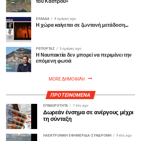
του Κάστρου»
ΕΛΛΑΔΑ
4 ημέρες ago
Η χώρα καίγεται σε ζωντανή μετάδοση…
ΡΕΠΟΡΤΑΖ
5 ημέρες ago
Η Ναυπακτία δεν μπορεί να περιμένει την
επόμενη φωτιά
MORE ΔΗΜΟΦΙΛΗ
ΠΡΟΤΕΙΝΟΜΕΝΑ
ΕΠΙΚΑΙΡΟΤΗΤΑ
7 έτη ago
Δωρεάν ένσημα σε ανέργους μέχρι
τη σύνταξη
ΗΛΕΚΤΡΟΝΙΚΗ ΕΦΗΜΕΡΙΔΑ-ΣΥΝΔΡΟΜΗ
9 έτη ago