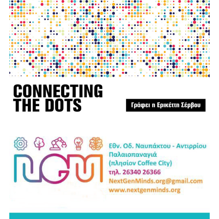
στους κατοίκους του όμορου Δήμου Δωρίδας, που
δοκιμάστηκαν από τις καταστροφικές πυρκαγιές. Οι
πληγές που αφήνει πίσω της η φωτιά δεν γνωρίζουν
διοικητικά όρια. Είναι πληγές που αφορούν ολόκληρη τη
Στερεά Ελλάδα και απαιτούν αλληλεγγύη, συντονισμό και
κοινή προσπάθεια.
Η Ναυπακτία αξίζει να είναι έτοιμη πριν από την επόμενη
κρίση. Η πρόληψη δεν είναι κόστος. Είναι η μεγαλύτερη
επένδυση στην ανθρώπινη ζωή, στο φυσικό περιβάλλον,
στην τοπική οικονομία και στο μέλλον του τόπου μας.
Ανδρέας Χ. Κωνσταντόπουλος
Επικεφαλής της παράταξης “Αλλάζουμε Πλεύση”