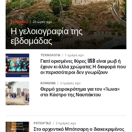
ΡΕΠΟΡΤΑΖ
23 ώρες ago
Η γελοιογραφία της
εβδομάδας
ΤΕΧΝΟΛΟΓΙΑ
1 ημέρα ago
Γιατί ορισμένες θύρες USB είναι μωβ ή
έχουν κι άλλα χρώματα; Η διαφορά που
οι περισσότεροι δεν γνωρίζουν
ΚΟΙΝΩΝΙΑ
2 ημέρες ago
Θερμό χειροκρότημα για τον «Ίωνα»
στο Κάστρο της Ναυπάκτου
ΡΕΠΟΡΤΑΖ
2 ημέρες ago
Στο αρχοντικό Μπότσαρη ο διακεκριμένος