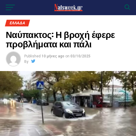
ΕΛΛΑΔΑ
Ναύπακτος: Η βροχή έφερε
προβλήματα και πάλι
Published
10 μήνες ago
on
03/10/2025
By