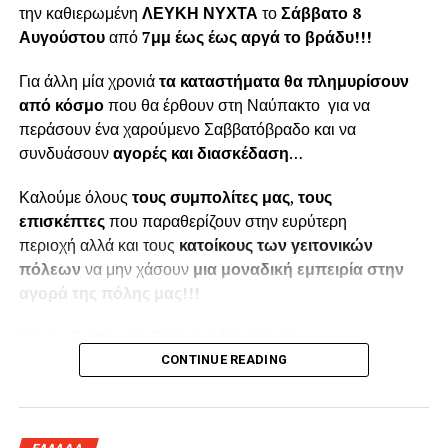
την καθιερωμένη
ΛΕΥΚΗ ΝΥΧΤΑ
το
Σάββατο 8
Αυγούστου
από
7μμ έως έως αργά το βράδυ!!!
Για άλλη μία χρονιά
τα καταστήματα θα πλημυρίσουν
από κόσμο
που θα έρθουν στη Ναύπακτο για να
περάσουν ένα χαρούμενο Σαββατόβραδο και να
συνδυάσουν
αγορές και διασκέδαση
…
Καλούμε όλους
τους συμπολίτες μας
,
τους
επισκέπτες
που παραθερίζουν στην ευρύτερη
περιοχή αλλά και τους
κατοίκους των γειτονικών
πόλεων
να μην χάσουν
μια μοναδική εμπειρία στην
αγορά της πόλης μας!!!
Για τον
Εμπορικό Σύλλογο Ναυπάκτου
CONTINUE READING
Ο Πρόεδρος
Παπαϊωάννου Αποστόλης