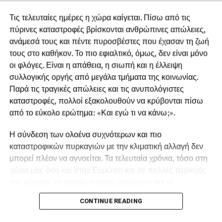
Τις τελευταίες ημέρες η χώρα καίγεται. Πίσω από τις
πύρινες καταστροφές βρίσκονται ανθρώπινες απώλειες,
ανάμεσά τους και πέντε πυροσβέστες που έχασαν τη ζωή
τους στο καθήκον. Το πιο εφιαλτικό, όμως, δεν είναι μόνο
οι φλόγες. Είναι η απάθεια, η σιωπή και η έλλειψη
συλλογικής οργής από μεγάλα τμήματα της κοινωνίας.
Παρά τις τραγικές απώλειες και τις ανυπολόγιστες
καταστροφές, πολλοί εξακολουθούν να κρύβονται πίσω
από το εύκολο ερώτημα: «Και εγώ τι να κάνω;».
Η σύνδεση των ολοένα συχνότερων και πιο
καταστροφικών πυρκαγιών με την κλιματική αλλαγή δεν
μπορεί πλέον να αγνοείται. Τα τελευταία χρόνια, τόσο στη
χώρα μας όσο και στην Ευρώπη και σε πολλές περιοχές
του κόσμου, τα ακραία καιρικά φαινόμενα και οι
παρατεταμένοι καύσωνες δημιουργούν συνθήκες που
CONTINUE READING
ευνοούν την εκδήλωση και την ταχύτατη εξάπλωση των
πυρκαγιών.