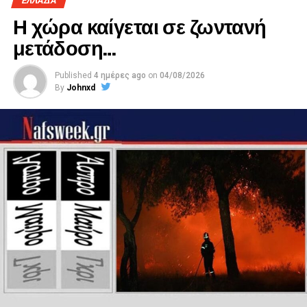
ΕΛΛΑΔΑ
Η χώρα καίγεται σε ζωντανή
Η Γραμματέας
μετάδοση…
Κόκλα Κατερίνα
Published
4 ημέρες ago
on
04/08/2026
By
Johnxd