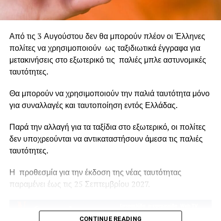
βιώσει τραγωδίες πρωτοφανούς έκτασης, οι οποίες
άφησαν βαθιά τραύματα στην κοινωνία. Αν δεν
μετατρέψουμε τη θλίψη και την αγανάκτηση σε συλλογική
Από τις 3 Αυγούστου δεν θα μπορούν πλέον οι Έλληνες
δράση, οι εικόνες της καταστροφής θα συνεχίσουν να
πολίτες να χρησιμοποιούν ως ταξιδιωτικά έγγραφα για
επαναλαμβάνονται, κάθε καλοκαίρι, σε ζωντανή μετάδοση.
μετακινήσεις στο εξωτερικό τις παλιές μπλε αστυνομικές
ταυτότητες.
Θα μπορούν να χρησιμοποιούν την παλιά ταυτότητα μόνο
για συναλλαγές και ταυτοποίηση εντός Ελλάδας.
Παρά την αλλαγή για τα ταξίδια στο εξωτερικό, οι πολίτες
δεν υποχρεούνται να αντικαταστήσουν άμεσα τις παλιές
ταυτότητες.
Η προθεσμία για την έκδοση της νέας ταυτότητας
παραμένει έως τις 25 Σεπτεμβρίου 2027.
CONTINUE READING