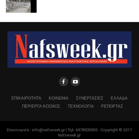
ΕΠΙΚΑΙΡΟΤΗΤΑ
ΚΟΙΝΩΝΙΑ
ΣΥΝΕΡΓΑΣΙΕΣ
ΕΛΛΑΔΑ
ΠΕΡΙΕΡΓΑ ΚΟΣΜΟΣ
ΤΕΧΝΟΛΟΓΙΑ
ΡΕΠΟΡΤΑΖ
Επικοινωνία : info@nafsweek.gr | Τηλ: 6978500005 - Copyright © 2017
Nafsweek.gr