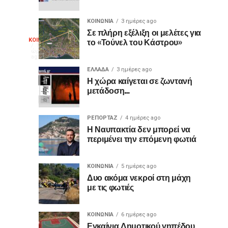
Μπότσαρη
Ναύπακτο
ο
2026
ΚΟΙΝΩΝΙΑ
3 ημέρες ago
διακεκριμένος
Σε πλήρη εξέλιξη οι μελέτες για
Θερμό
το «Τούνελ του Κάστρου»
ΚΟΙΝΩΝΙΑ
κιθαριστής
Με
16
ώρες
Δημήτρης
μεγάλη
ago
χειροκρότημα
Σουκαράς
επιτυχία
ΕΛΛΑΔΑ
3 ημέρες ago
Η χώρα καίγεται σε ζωντανή
πραγματοποιήθηκε
για
μετάδοση…
την
Τετάρτη,
τον
5
ΡΕΠΟΡΤΑΖ
4 ημέρες ago
Αυγούστου
Η Ναυπακτία δεν μπορεί να
«Ίωνα»
2026,
περιμένει την επόμενη φωτιά
στο
στο
Κάστρο
ΚΟΙΝΩΝΙΑ
5 ημέρες ago
της
Κάστρο
Δυο ακόμα νεκροί στη μάχη
Ναυπάκτου,
με τις φωτιές
η
της
θεατρική
παράσταση «Ίων
ΚΟΙΝΩΝΙΑ
6 ημέρες ago
Εγκαίνια Δημοτικού γηπέδου
του