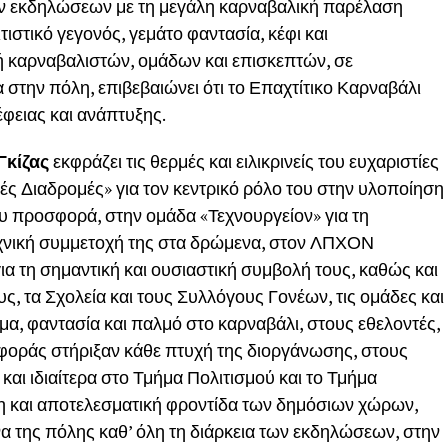
ν εκδηλώσεων με τη μεγάλη καρναβαλική παρέλαση
στικό γεγονός, γεμάτο φαντασία, κέφι και
ή καρναβαλιστών, ομάδων και επισκεπτών, σε
 στην πόλη, επιβεβαιώνει ότι το Επαχτίτικο Καρναβάλι
φειας και ανάπτυξης.
Γκίζας
εκφράζει τις θερμές και ειλικρινείς του ευχαριστίες
ές Διαδρομές» για τον κεντρικό ρόλο του στην υλοποίηση
υ προσφορά, στην ομάδα «Τεχνουργείον» για τη
τεχνική συμμετοχή της στα δρώμενα, στον ΛΠΧΟΝ
ια τη σημαντική και ουσιαστική συμβολή τους, καθώς και
ς, τα Σχολεία και τους Συλλόγους Γονέων, τις ομάδες και
α, φαντασία και παλμό στο καρναβάλι, στους εθελοντές,
σφοράς στήριξαν κάθε πτυχή της διοργάνωσης, στους
αι ιδιαίτερα στο Τμήμα Πολιτισμού και το Τμήμα
πη και αποτελεσματική φροντίδα των δημόσιων χώρων,
α της πόλης καθ’ όλη τη διάρκεια των εκδηλώσεων, στην