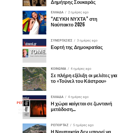
Δημήτρης Σουκαράς
θύρες
για
USB
τον
ΕΛΛΑΔΑ
2 ημέρες ago
είναι
«Ίωνα»
“ΛΕΥΚΗ ΝΥΧΤΑ” στη
Ναύπακτο 2026
μωβ
στο
ή
Κάστρο
έχουν
της
ΣΥΝΕΡΓΑΣΙΕΣ
3 ημέρες ago
κι
Ναυπάκτου
Εορτή της Δημοκρατίας
άλλα
χρώματα;
Η
ΚΟΙΝΩΝΙΑ
4 ημέρες ago
διαφορά
Σε πλήρη εξέλιξη οι μελέτες για
το «Τούνελ του Κάστρου»
που
οι
περισσότεροι
ΕΛΛΑΔΑ
4 ημέρες ago
Η
δεν
Η χώρα καίγεται σε ζωντανή
ΡΕΠΟΡΤΑΖ
16
μετάδοση…
γνωρίζουν
ώρες
ago
γελοιογραφία
ΡΕΠΟΡΤΑΖ
5 ημέρες ago
Η Ναυπακτία δεν μπορεί να