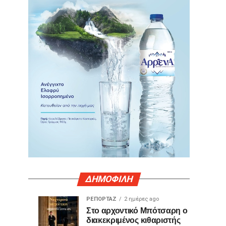
ΔΗΜΟΦΙΛΗ
ΡΕΠΟΡΤΑΖ
2 ημέρες ago
Γιατί
Θερμό
ΤΕΧΝΟΛΟΓΙΑ
ΚΟΙΝΩΝΙΑ
Στο αρχοντικό Μπότσαρη ο
1
2
διακεκριμένος κιθαριστής
ορισμένες
χειροκρότημα
ημέρα
ημέρες
ago
ago