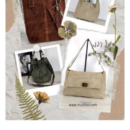
τη σιωπή και να αφήσουν το φως να περάσει μέσα από τις
ρωγμές της καθημερινότητας. Με ήχο που ισορροπεί
ανάμεσα στο εναλλακτικό ροκ, τον ελληνικό στίχο και την
ωμή ενέργεια της σκηνής, οι Ρωγμές δημιουργούν
μουσική που μιλά για την κοινωνία, τις εσωτερικές μάχες
και την ανάγκη για αλήθεια.
Μέλη του συγκροτήματος: Ανδρεόπουλος Αντώνης –
Φωνή & Κιθάρα, Σαράντης Δημήτρης – Κιθάρα, Νικολάου
Θωμάς – Μπάσο, Μηλιώνης Γρηγόρης – Τύμπανα.