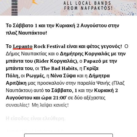
πνεύμονα της Γης.
Η «Εφορεία Αρχαιοτήτων Αιτωλοακαρνανίας και
Λευκάδας» υποστηρίζει ψευδώς ότι τα δέντρα που
Το Σάββατο 1 και την Κυριακή 2 Αυγούστου στην
κόπηκαν δημιουργούσαν προβλήματα στο τείχος του
πλαζ Ναυπάκτου!
ενετικού κάστρου. Όμως τα δέντρα του κάστρου
προέρχονται από τις δεντροφυτεύσεις που έγιναν
Το
Lepanto
Rock
Festival
είναι και φέτος γεγονός!
Ο
νομίμως από το 1914 έως το 1939 (έγκριση από το
Δήμος Ναυπακτίας και ο
Δημήτρης Κοργιαλάς με την
Υπουργείο Εσωτερικών και κατόπιν από το Υπουργείο
μπάντα του (
Rider
Κοργιαλάς)
, ο
Papaz
ό με την
Γεωργίας υπό την γραμματεία του Ιωάννη Μπρικόλα) και
μπάντα του
, οι
The Bad Habits
, η
Γκρίζα
βρίσκονται σε απόσταση ασφαλείας από τα τείχη.
Πόλη,
οι
Ρωγμές
, η
Νένα Σύψα
και η
Δήμητρα
Αριτζάκη
μας προσκαλούν στην παραλία Ψανής (Πλαζ
Συνεπώς πολλά από τα δέντρα έχουν ηλικία άνω των 100
Ναυπάκτου) αυτό
το Σάββατο, 1
και την
Κυριακή 2
ετών χωρίς να έχει αναφερθεί κάποιο πρόβλημα στη
Αυγούστου και ώρα 21:00′
σε δύο αξέχαστες
στατικότητα των τειχών που να οφείλεται στην πλήρη
συναυλίες! Μη λείψει κανείς!
ανάπτυξη του ριζικού συστήματος. Το Δασαρχείο
Ναυπάκτου βεβαιώνει ότι δεν υπάρχει σχετική μελέτη ούτε
Η είσοδος είναι ελεύθερη.
η έρευνά μας εντόπισε κάποια επιστημονική μελέτη για το
Κάστρο της Ναυπάκτου που να αποδεικνύει το αντίθετο.
ΔΗΜΗΤΡΗΣ ΚΟΡΓΙΑΛΑΣ