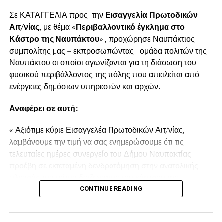
Σε ΚΑΤΑΓΓΕΛΙΑ προς την
Εισαγγελία Πρωτοδικών
Αιτ/νίας
, με θέμα «
Περιβαλλοντικό έγκλημα στο
Κάστρο της Ναυπάκτου
» , προχώρησε Ναυπάκτιος
συμπολίτης μας – εκπροσωπώντας ομάδα πολιτών της
Ναυπάκτου οι οποίοι αγωνίζονται για τη διάσωση του
φυσικού περιβάλλοντος της πόλης που απειλείται από
ενέργειες δημόσιων υπηρεσιών και αρχών.
Αναφέρει σε αυτή:
« Αξιότιμε κύριε Εισαγγελέα Πρωτοδικών Αιτ/νίας,
λαμβάνουμε την τιμή να σας ενημερώσουμε ότι τις
τελευταίες ημέρες συνεργείο του Δήμου Ναυπακτίας
προέβη σε εκτεταμένη δενδροτόμηση στην ανατολικής
πλευράς του τρίτου διαζώματος του κάστρου της
Ναυπάκτου πάνω από τη Ντάπια Τσαούς.
CONTINUE READING
Παρόμοια ενέργεια πραγματοποιήθηκε και το Καλοκαίρι