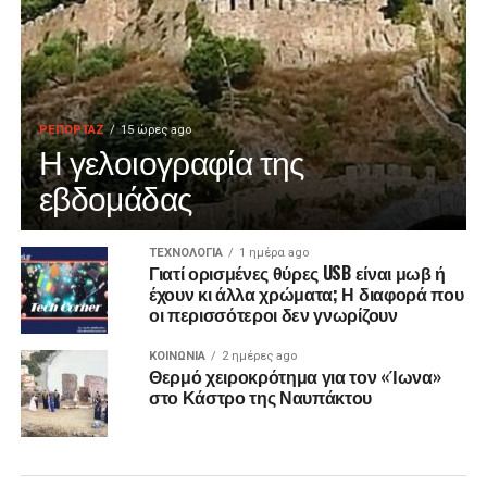
ΡΕΠΟΡΤΑΖ
15 ώρες ago
Η γελοιογραφία της
εβδομάδας
ΤΕΧΝΟΛΟΓΙΑ
1 ημέρα ago
Γιατί ορισμένες θύρες USB είναι μωβ ή
έχουν κι άλλα χρώματα; Η διαφορά που
οι περισσότεροι δεν γνωρίζουν
ΚΟΙΝΩΝΙΑ
2 ημέρες ago
Θερμό χειροκρότημα για τον «Ίωνα»
στο Κάστρο της Ναυπάκτου