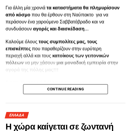
Για άλλη μία χρονιά
τα καταστήματα θα πλημυρίσουν
από κόσμο
που θα έρθουν στη Ναύπακτο για να
περάσουν ένα χαρούμενο Σαββατόβραδο και να
συνδυάσουν
αγορές και διασκέδαση
…
Καλούμε όλους
τους συμπολίτες μας
,
τους
επισκέπτες
που παραθερίζουν στην ευρύτερη
περιοχή αλλά και τους
κατοίκους των γειτονικών
πόλεων
να μην χάσουν
μια μοναδική εμπειρία στην
αγορά της πόλης μας!!!
Για τον
Εμπορικό Σύλλογο Ναυπάκτου
CONTINUE READING
Ο Πρόεδρος
Παπαϊωάννου Αποστόλης
ΕΛΛΑΔΑ
Η χώρα καίγεται σε ζωντανή
Η Γραμματέας