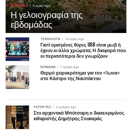
ΡΕΠΟΡΤΑΖ
5 ώρες ago
Η γελοιογραφία της
εβδομάδας
ΤΕΧΝΟΛΟΓΙΑ
14 ώρες ago
Γιατί ορισμένες θύρες USB είναι μωβ ή
έχουν κι άλλα χρώματα; Η διαφορά που
οι περισσότεροι δεν γνωρίζουν
ΚΟΙΝΩΝΙΑ
1 ημέρα ago
Θερμό χειροκρότημα για τον «Ίωνα»
στο Κάστρο της Ναυπάκτου
ΡΕΠΟΡΤΑΖ
2 ημέρες ago
Στο αρχοντικό Μπότσαρη ο διακεκριμένος
κιθαριστής Δημήτρης Σουκαράς