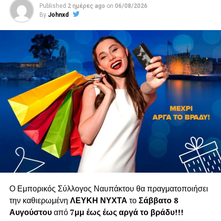
Published
2 ημέρες ago
on
06/08/2026
By
Johnxd
Ο Εμπορικός Σύλλογος Ναυπάκτου θα πραγματοποιήσει
την καθιερωμένη
ΛΕΥΚΗ ΝΥΧΤΑ
το
Σάββατο 8
Αυγούστου
από
7μμ έως έως αργά το βράδυ!!!