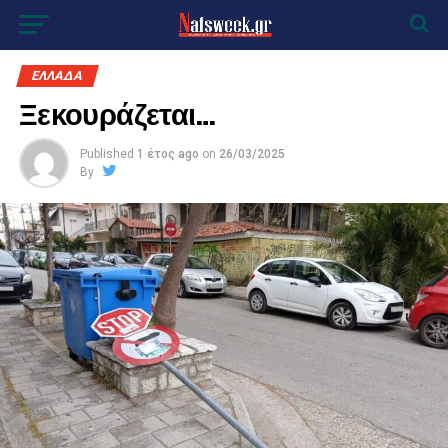
ΕΛΛΑΔΑ
Ξεκουράζεται…
Published
1 έτος ago
on
26/03/2025
By