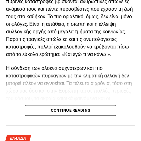
πύρινες καταστροφές βρίσκονται ανθρώπινες απώλειες,
ανάμεσά τους και πέντε πυροσβέστες που έχασαν τη ζωή
τους στο καθήκον. Το πιο εφιαλτικό, όμως, δεν είναι μόνο
οι φλόγες. Είναι η απάθεια, η σιωπή και η έλλειψη
συλλογικής οργής από μεγάλα τμήματα της κοινωνίας.
Παρά τις τραγικές απώλειες και τις ανυπολόγιστες
καταστροφές, πολλοί εξακολουθούν να κρύβονται πίσω
από το εύκολο ερώτημα: «Και εγώ τι να κάνω;».
Η σύνδεση των ολοένα συχνότερων και πιο
καταστροφικών πυρκαγιών με την κλιματική αλλαγή δεν
μπορεί πλέον να αγνοείται. Τα τελευταία χρόνια, τόσο στη
χώρα μας όσο και στην Ευρώπη και σε πολλές περιοχές
του κόσμου, τα ακραία καιρικά φαινόμενα και οι
παρατεταμένοι καύσωνες δημιουργούν συνθήκες που
CONTINUE READING
ευνοούν την εκδήλωση και την ταχύτατη εξάπλωση των
πυρκαγιών.
Γι’ αυτό υπάρχει επείγουσα ανάγκη για την
ΕΛΛΑΔΑ