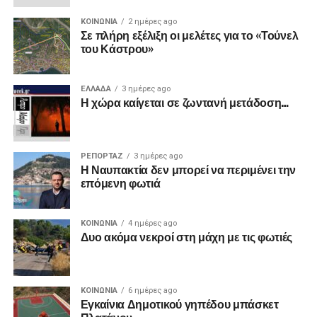
ΚΟΙΝΩΝΙΑ
2 ημέρες ago
Σε πλήρη εξέλιξη οι μελέτες για το «Τούνελ
του Κάστρου»
ΕΛΛΑΔΑ
3 ημέρες ago
Η χώρα καίγεται σε ζωντανή μετάδοση…
ΡΕΠΟΡΤΑΖ
3 ημέρες ago
Η Ναυπακτία δεν μπορεί να περιμένει την
επόμενη φωτιά
ΚΟΙΝΩΝΙΑ
4 ημέρες ago
Δυο ακόμα νεκροί στη μάχη με τις φωτιές
ΚΟΙΝΩΝΙΑ
6 ημέρες ago
Εγκαίνια Δημοτικού γηπέδου μπάσκετ
Πλατάνου