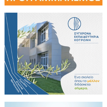
bill
.
mathioudakis
@
gmail
.
com
Βασίλης Μαθιουδάκης
billmathioudakis@hotmail.com