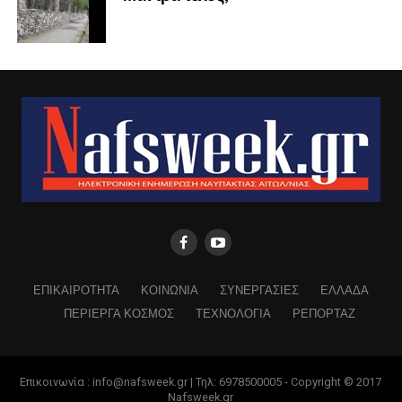
ΕΠΙΚΑΙΡΟΤΗΤΑ
ΚΟΙΝΩΝΙΑ
ΣΥΝΕΡΓΑΣΙΕΣ
ΕΛΛΑΔΑ
ΠΕΡΙΕΡΓΑ ΚΟΣΜΟΣ
ΤΕΧΝΟΛΟΓΙΑ
ΡΕΠΟΡΤΑΖ
Επικοινωνία : info@nafsweek.gr | Τηλ: 6978500005 - Copyright © 2017
Nafsweek.gr