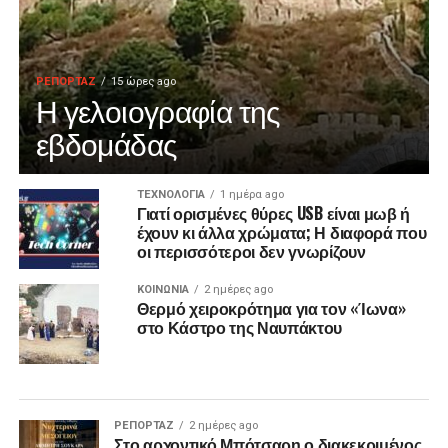
ΡΕΠΟΡΤΑΖ
15 ώρες ago
Η γελοιογραφία της
εβδομάδας
ΤΕΧΝΟΛΟΓΙΑ
1 ημέρα ago
Γιατί ορισμένες θύρες USB είναι μωβ ή
έχουν κι άλλα χρώματα; Η διαφορά που
οι περισσότεροι δεν γνωρίζουν
ΚΟΙΝΩΝΙΑ
2 ημέρες ago
Θερμό χειροκρότημα για τον «Ίωνα»
στο Κάστρο της Ναυπάκτου
ΡΕΠΟΡΤΑΖ
2 ημέρες ago
Στο αρχοντικό Μπότσαρη ο διακεκριμένος