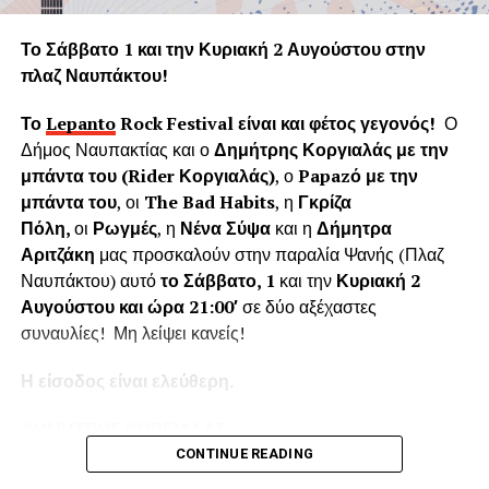
Η «Εφορεία Αρχαιοτήτων Αιτωλοακαρνανίας και
Λευκάδας» υποστηρίζει ψευδώς ότι τα δέντρα που
Το Σάββατο 1 και την Κυριακή 2 Αυγούστου στην
κόπηκαν δημιουργούσαν προβλήματα στο τείχος του
πλαζ Ναυπάκτου!
ενετικού κάστρου. Όμως τα δέντρα του κάστρου
προέρχονται από τις δεντροφυτεύσεις που έγιναν
Το
Lepanto
Rock
Festival
είναι και φέτος γεγονός!
Ο
νομίμως από το 1914 έως το 1939 (έγκριση από το
Δήμος Ναυπακτίας και ο
Δημήτρης Κοργιαλάς με την
Υπουργείο Εσωτερικών και κατόπιν από το Υπουργείο
μπάντα του (
Rider
Κοργιαλάς)
, ο
Papaz
ό με την
Γεωργίας υπό την γραμματεία του Ιωάννη Μπρικόλα) και
μπάντα του
, οι
The Bad Habits
, η
Γκρίζα
βρίσκονται σε απόσταση ασφαλείας από τα τείχη.
Πόλη,
οι
Ρωγμές
, η
Νένα Σύψα
και η
Δήμητρα
Αριτζάκη
μας προσκαλούν στην παραλία Ψανής (Πλαζ
Συνεπώς πολλά από τα δέντρα έχουν ηλικία άνω των 100
Ναυπάκτου) αυτό
το Σάββατο, 1
και την
Κυριακή 2
ετών χωρίς να έχει αναφερθεί κάποιο πρόβλημα στη
Αυγούστου και ώρα 21:00′
σε δύο αξέχαστες
στατικότητα των τειχών που να οφείλεται στην πλήρη
συναυλίες! Μη λείψει κανείς!
ανάπτυξη του ριζικού συστήματος. Το Δασαρχείο
Ναυπάκτου βεβαιώνει ότι δεν υπάρχει σχετική μελέτη ούτε
Η είσοδος είναι ελεύθερη.
η έρευνά μας εντόπισε κάποια επιστημονική μελέτη για το
Κάστρο της Ναυπάκτου που να αποδεικνύει το αντίθετο.
ΔΗΜΗΤΡΗΣ ΚΟΡΓΙΑΛΑΣ
Επίσης εντός του κάστρου υπάρχει σύγχρονο σύστημα
CONTINUE READING
πυροπροστασίας το οποίο μπορεί να το προστατέψει από
Ο
Δημήτρης Κοργιαλάς
είναι