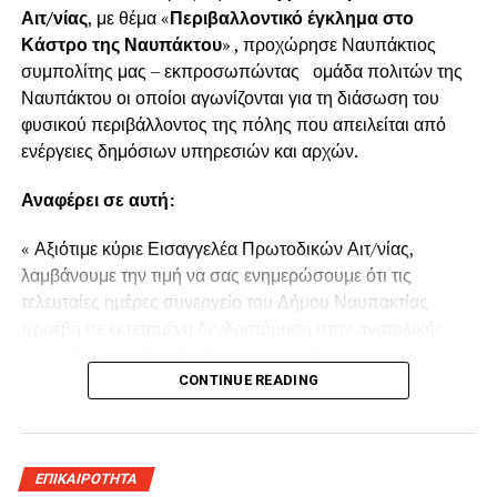
Αιτ/νίας
, με θέμα «
Περιβαλλοντικό έγκλημα στο
Κάστρο της Ναυπάκτου
» , προχώρησε Ναυπάκτιος
συμπολίτης μας – εκπροσωπώντας ομάδα πολιτών της
Ναυπάκτου οι οποίοι αγωνίζονται για τη διάσωση του
φυσικού περιβάλλοντος της πόλης που απειλείται από
ενέργειες δημόσιων υπηρεσιών και αρχών.
Αναφέρει σε αυτή:
« Αξιότιμε κύριε Εισαγγελέα Πρωτοδικών Αιτ/νίας,
λαμβάνουμε την τιμή να σας ενημερώσουμε ότι τις
τελευταίες ημέρες συνεργείο του Δήμου Ναυπακτίας
προέβη σε εκτεταμένη δενδροτόμηση στην ανατολικής
πλευράς του τρίτου διαζώματος του κάστρου της
Ναυπάκτου πάνω από τη Ντάπια Τσαούς.
CONTINUE READING
Παρόμοια ενέργεια πραγματοποιήθηκε και το Καλοκαίρι
του 2022 προκαλώντας όπως και τώρα την οργισμένη
ΕΠΙΚΑΙΡΟΤΗΤΑ
αντίδραση των κατοίκων του παραδοσιακού οικισμού της