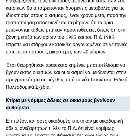
διαχωρίζοντας τους οικισμούς σε άνω και κάτω των 700
κατοίκων θα αποτρέπονταν δυσμενείς μεταβολές για τις
ιδιοκτησίες στους οικισμούς, έναν χρόνο μετά, παρά την
τροποποίηση αποδεικνύεται περίτρανα ότι τα όρια
μειώνονται καθώς μπήκαν προϋποθέσεις, όπως ότι στη
ζώνη μεταξύ των ορίων του 1983 και του Π.Δ 1985
έπρεπε να υπάρχουν κατοικίες οργανωμένες σε γειτονιές
ούτε σε αποστάσεις μικρότερες των 40 μέτρων.
Έτσι θεωρήθηκαν αραιοκατοικημένες με αποτέλεσμα να
βγουν εκτός οικισμών και οι οικισμοί να μειώνονται στην
πραγματικότητα σε μέγεθος από τα νέα Τοπικά και Ειδικά
Πολεοδομικά Σχέδια.
Κτίρια με νόμιμες άδειες σε οικισμούς βγαίνουν
αυθαίρετα
Επιπλέον, και όσες οικοδομές κτίστηκαν με οικοδομική
άδεια, ανεξαρτήτως τι λέει το Π.Δ. ότι είναι νομίμως
υφιστάμενες, έρχεται το ψήφισμα της ολομέλειας των