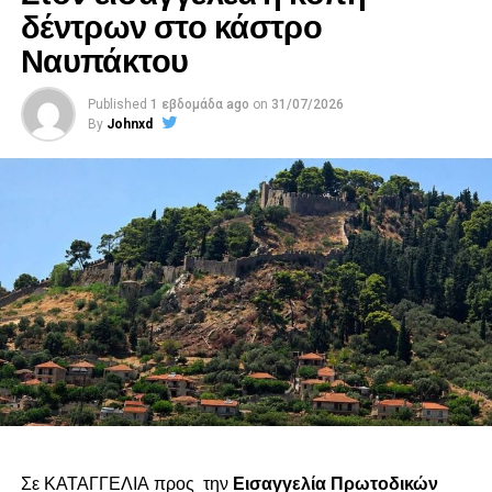
δέντρων στο κάστρο
Ναυπάκτου
Published
1 εβδομάδα ago
on
31/07/2026
By
Johnxd
Σε ΚΑΤΑΓΓΕΛΙΑ προς την
Εισαγγελία Πρωτοδικών