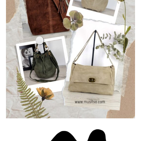
ρωγμές της καθημερινότητας. Με ήχο που ισορροπεί
ανάμεσα στο εναλλακτικό ροκ, τον ελληνικό στίχο και την
ωμή ενέργεια της σκηνής, οι Ρωγμές δημιουργούν
μουσική που μιλά για την κοινωνία, τις εσωτερικές μάχες
και την ανάγκη για αλήθεια.
Μέλη του συγκροτήματος: Ανδρεόπουλος Αντώνης –
Φωνή & Κιθάρα, Σαράντης Δημήτρης – Κιθάρα, Νικολάου
Θωμάς – Μπάσο, Μηλιώνης Γρηγόρης – Τύμπανα.