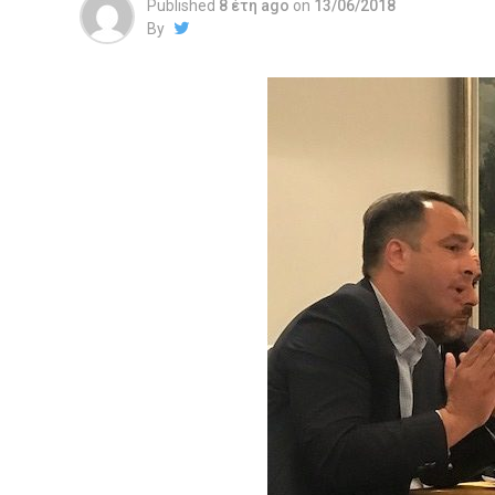
Published
8 έτη ago
on
13/06/2018
By