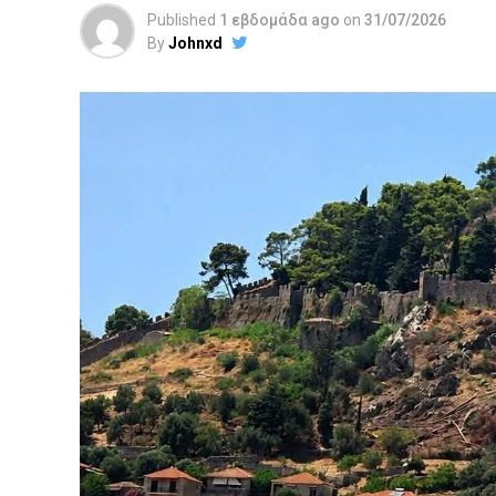
Published
1 εβδομάδα ago
on
31/07/2026
By
Johnxd