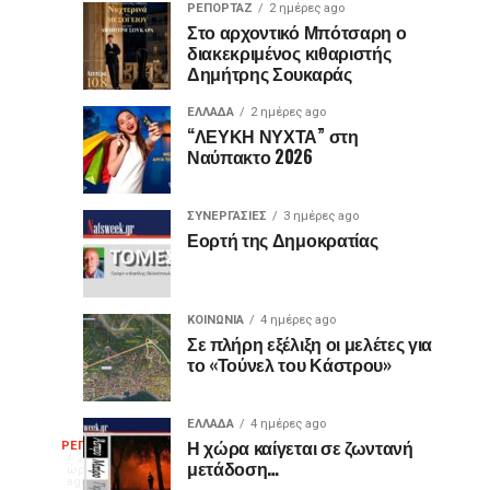
ΡΕΠΟΡΤΑΖ
2 ημέρες ago
Γιατί
Θερμό
ΤΕΧΝΟΛΟΓΙΑ
ΚΟΙΝΩΝΙΑ
Στο αρχοντικό Μπότσαρη ο
1
2
διακεκριμένος κιθαριστής
ορισμένες
χειροκρότημα
ημέρα
ημέρες
ago
ago
Δημήτρης Σουκαράς
θύρες
για
USB
τον
ΕΛΛΑΔΑ
2 ημέρες ago
είναι
«Ίωνα»
“ΛΕΥΚΗ ΝΥΧΤΑ” στη
Ναύπακτο 2026
μωβ
στο
ή
Κάστρο
έχουν
της
ΣΥΝΕΡΓΑΣΙΕΣ
3 ημέρες ago
κι
Ναυπάκτου
Εορτή της Δημοκρατίας
άλλα
χρώματα;
Η
ΚΟΙΝΩΝΙΑ
4 ημέρες ago
διαφορά
Σε πλήρη εξέλιξη οι μελέτες για
το «Τούνελ του Κάστρου»
που
οι
περισσότεροι
ΕΛΛΑΔΑ
4 ημέρες ago
Η
δεν
Η χώρα καίγεται σε ζωντανή
ΡΕΠΟΡΤΑΖ
20
μετάδοση…
γνωρίζουν
ώρες
ago