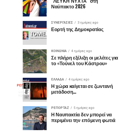
είναι
«Ίωνα»
“ΛΕΥΚΗ ΝΥΧΤΑ” στη
Ναύπακτο 2026
μωβ
στο
ή
Κάστρο
έχουν
της
ΣΥΝΕΡΓΑΣΙΕΣ
3 ημέρες ago
κι
Ναυπάκτου
Εορτή της Δημοκρατίας
άλλα
χρώματα;
Η
ΚΟΙΝΩΝΙΑ
4 ημέρες ago
διαφορά
Σε πλήρη εξέλιξη οι μελέτες για
το «Τούνελ του Κάστρου»
που
οι
περισσότεροι
ΕΛΛΑΔΑ
4 ημέρες ago
Η
δεν
Η χώρα καίγεται σε ζωντανή
ΡΕΠΟΡΤΑΖ
14
μετάδοση…
γνωρίζουν
ώρες
ago
γελοιογραφία
ΡΕΠΟΡΤΑΖ
5 ημέρες ago
της
Η Ναυπακτία δεν μπορεί να
περιμένει την επόμενη φωτιά
εβδομάδας