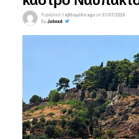
Published
1 εβδομάδα ago
on
31/07/2026
By
Johnxd