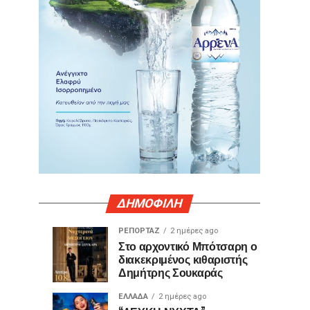
ΔΗΜΟΦΙΛΗ
ΡΕΠΟΡΤΑΖ
2 ημέρες ago
Γιατί
Θερμό
ΤΕΧΝΟΛΟΓΙΑ
ΚΟΙΝΩΝΙΑ
Στο αρχοντικό Μπότσαρη ο
23
2
διακεκριμένος κιθαριστής
ορισμένες
χειροκρότημα
ώρες
ημέρες
ago
ago
Δημήτρης Σουκαράς
θύρες
για
USB
τον
ΕΛΛΑΔΑ
2 ημέρες ago