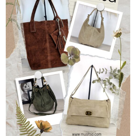
Οι “Ρωγμές” είναι ένα νεοσύστατο ελληνικό ροκ
συγκρότημα που ιδρύθηκε τον Ιούλιο του 2025, με έδρα
την Ναύπακτο. Το όνομά τους αντικατοπτρίζει τη
φιλοσοφία τους: να ραγίσουν τις βεβαιότητες, να σπάσουν
τη σιωπή και να αφήσουν το φως να περάσει μέσα από τις
ρωγμές της καθημερινότητας. Με ήχο που ισορροπεί
ανάμεσα στο εναλλακτικό ροκ, τον ελληνικό στίχο και την
ωμή ενέργεια της σκηνής, οι Ρωγμές δημιουργούν
μουσική που μιλά για την κοινωνία, τις εσωτερικές μάχες
και την ανάγκη για αλήθεια.
Μέλη του συγκροτήματος: Ανδρεόπουλος Αντώνης –
Φωνή & Κιθάρα, Σαράντης Δημήτρης – Κιθάρα, Νικολάου
Θωμάς – Μπάσο, Μηλιώνης Γρηγόρης – Τύμπανα.