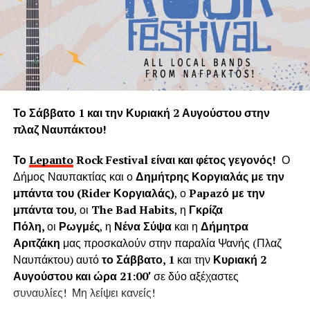
Ναυπάκτου καταστρέφεται με την αλόγιστη κοπή δεκάδων
υγιών δένδρων τη στιγμή που ακόμα και ένα θεωρείται
πολύτιμο και είναι αναντικατάστατη μονάδα του φυσικού
πνεύμονα της Γης.
Η «Εφορεία Αρχαιοτήτων Αιτωλοακαρνανίας και
Λευκάδας» υποστηρίζει ψευδώς ότι τα δέντρα που
Το Σάββατο 1 και την Κυριακή 2 Αυγούστου στην
κόπηκαν δημιουργούσαν προβλήματα στο τείχος του
πλαζ Ναυπάκτου!
ενετικού κάστρου. Όμως τα δέντρα του κάστρου
προέρχονται από τις δεντροφυτεύσεις που έγιναν
Το
Lepanto
Rock
Festival
είναι και φέτος γεγονός!
Ο
νομίμως από το 1914 έως το 1939 (έγκριση από το
Δήμος Ναυπακτίας και ο
Δημήτρης Κοργιαλάς με την
Υπουργείο Εσωτερικών και κατόπιν από το Υπουργείο
μπάντα του (
Rider
Κοργιαλάς)
, ο
Papaz
ό με την
Γεωργίας υπό την γραμματεία του Ιωάννη Μπρικόλα) και
μπάντα του
, οι
The Bad Habits
, η
Γκρίζα
βρίσκονται σε απόσταση ασφαλείας από τα τείχη.
Πόλη,
οι
Ρωγμές
, η
Νένα Σύψα
και η
Δήμητρα
Αριτζάκη
μας προσκαλούν στην παραλία Ψανής (Πλαζ
Συνεπώς πολλά από τα δέντρα έχουν ηλικία άνω των 100
Ναυπάκτου) αυτό
το Σάββατο, 1
και την
Κυριακή 2
ετών χωρίς να έχει αναφερθεί κάποιο πρόβλημα στη
Αυγούστου και ώρα 21:00′
σε δύο αξέχαστες
στατικότητα των τειχών που να οφείλεται στην πλήρη
συναυλίες! Μη λείψει κανείς!
ανάπτυξη του ριζικού συστήματος. Το Δασαρχείο