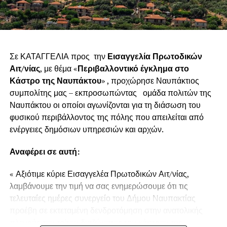
Σε ΚΑΤΑΓΓΕΛΙΑ προς την
Εισαγγελία Πρωτοδικών
Αιτ/νίας
, με θέμα «
Περιβαλλοντικό έγκλημα στο
Κάστρο της Ναυπάκτου
» , προχώρησε Ναυπάκτιος
συμπολίτης μας – εκπροσωπώντας ομάδα πολιτών της
Ναυπάκτου οι οποίοι αγωνίζονται για τη διάσωση του
φυσικού περιβάλλοντος της πόλης που απειλείται από
ενέργειες δημόσιων υπηρεσιών και αρχών.
Αναφέρει σε αυτή:
« Αξιότιμε κύριε Εισαγγελέα Πρωτοδικών Αιτ/νίας,
λαμβάνουμε την τιμή να σας ενημερώσουμε ότι τις
τελευταίες ημέρες συνεργείο του Δήμου Ναυπακτίας
προέβη σε εκτεταμένη δενδροτόμηση στην ανατολικής
πλευράς του τρίτου διαζώματος του κάστρου της