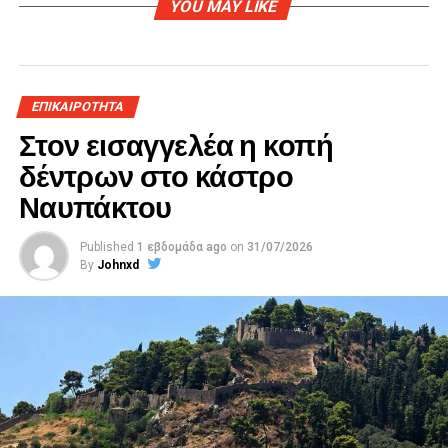
YOU MAY LIKE
ΕΠΙΚΑΙΡΟΤΗΤΑ
Στον εισαγγελέα η κοπή
δέντρων στο κάστρο
Ναυπάκτου
Published
1 εβδομάδα ago
on
31/07/2026
By
Johnxd