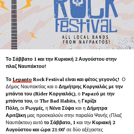
πολιτισμό. Παρόλα αυτά το φυσικό περιβάλλον της
Ναυπάκτου καταστρέφεται με την αλόγιστη κοπή δεκάδων
υγιών δένδρων τη στιγμή που ακόμα και ένα θεωρείται
πολύτιμο και είναι αναντικατάστατη μονάδα του φυσικού
πνεύμονα της Γης.
Η «Εφορεία Αρχαιοτήτων Αιτωλοακαρνανίας και
Λευκάδας» υποστηρίζει ψευδώς ότι τα δέντρα που
Το Σάββατο 1 και την Κυριακή 2 Αυγούστου στην
κόπηκαν δημιουργούσαν προβλήματα στο τείχος του
πλαζ Ναυπάκτου!
ενετικού κάστρου. Όμως τα δέντρα του κάστρου
προέρχονται από τις δεντροφυτεύσεις που έγιναν
Το
Lepanto
Rock
Festival
είναι και φέτος γεγονός!
Ο
νομίμως από το 1914 έως το 1939 (έγκριση από το
Δήμος Ναυπακτίας και ο
Δημήτρης Κοργιαλάς με την
Υπουργείο Εσωτερικών και κατόπιν από το Υπουργείο
μπάντα του (
Rider
Κοργιαλάς)
, ο
Papaz
ό με την
Γεωργίας υπό την γραμματεία του Ιωάννη Μπρικόλα) και
μπάντα του
, οι
The Bad Habits
, η
Γκρίζα
βρίσκονται σε απόσταση ασφαλείας από τα τείχη.
Πόλη,
οι
Ρωγμές
, η
Νένα Σύψα
και η
Δήμητρα
Αριτζάκη
μας προσκαλούν στην παραλία Ψανής (Πλαζ
Συνεπώς πολλά από τα δέντρα έχουν ηλικία άνω των 100
Ναυπάκτου) αυτό
το Σάββατο, 1
και την
Κυριακή 2
ετών χωρίς να έχει αναφερθεί κάποιο πρόβλημα στη
Αυγούστου και ώρα 21:00′
σε δύο αξέχαστες
στατικότητα των τειχών που να οφείλεται στην πλήρη