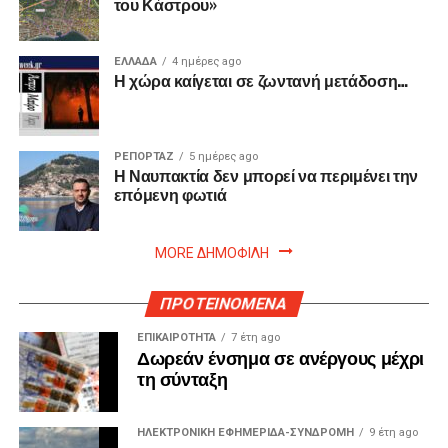
του Κάστρου»
ΕΛΛΑΔΑ
4 ημέρες ago
Η χώρα καίγεται σε ζωντανή μετάδοση…
ΡΕΠΟΡΤΑΖ
5 ημέρες ago
Η Ναυπακτία δεν μπορεί να περιμένει την
επόμενη φωτιά
MORE ΔΗΜΟΦΙΛΗ
ΠΡΟΤΕΙΝΟΜΕΝΑ
ΕΠΙΚΑΙΡΟΤΗΤΑ
7 έτη ago
Δωρεάν ένσημα σε ανέργους μέχρι
τη σύνταξη
ΗΛΕΚΤΡΟΝΙΚΗ ΕΦΗΜΕΡΙΔΑ-ΣΥΝΔΡΟΜΗ
9 έτη ago