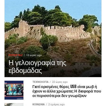
ΡΕΠΟΡΤΑΖ
13 ώρες ago
Η γελοιογραφία της
εβδομάδας
ΤΕΧΝΟΛΟΓΙΑ
22 ώρες ago
Γιατί ορισμένες θύρες USB είναι μωβ ή
έχουν κι άλλα χρώματα; Η διαφορά που
οι περισσότεροι δεν γνωρίζουν
ΚΟΙΝΩΝΙΑ
2 ημέρες ago