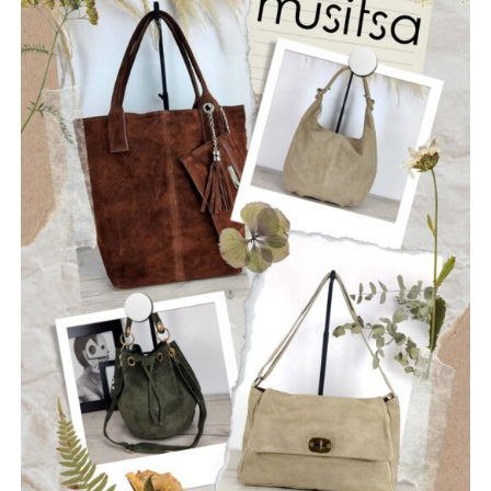
Οι “Ρωγμές” είναι ένα νεοσύστατο ελληνικό ροκ
συγκρότημα που ιδρύθηκε τον Ιούλιο του 2025, με έδρα
την Ναύπακτο. Το όνομά τους αντικατοπτρίζει τη
φιλοσοφία τους: να ραγίσουν τις βεβαιότητες, να σπάσουν
τη σιωπή και να αφήσουν το φως να περάσει μέσα από τις
ρωγμές της καθημερινότητας. Με ήχο που ισορροπεί
ανάμεσα στο εναλλακτικό ροκ, τον ελληνικό στίχο και την
ωμή ενέργεια της σκηνής, οι Ρωγμές δημιουργούν
μουσική που μιλά για την κοινωνία, τις εσωτερικές μάχες
και την ανάγκη για αλήθεια.
Μέλη του συγκροτήματος: Ανδρεόπουλος Αντώνης –
Φωνή & Κιθάρα, Σαράντης Δημήτρης – Κιθάρα, Νικολάου
Θωμάς – Μπάσο, Μηλιώνης Γρηγόρης – Τύμπανα.