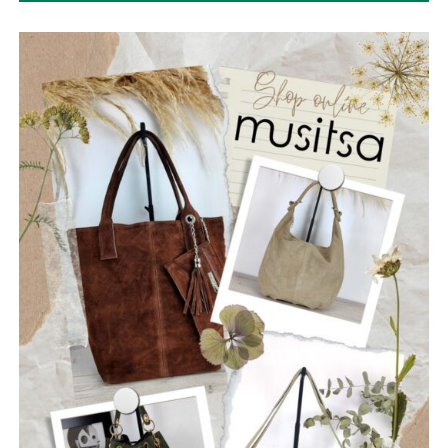
τους: George Silver στην ηλεκτρική κιθάρα
(lead+ vocals), Chris Krikonis στα drums, Jim Bourlekas στο
μπάσο, Billy Nikolarakis στην ηλεκτρική κιθάρα
(rhythm + vocals) και Chris Fakiolas στα lead vocals.
ΡΩΓΜΕΣ
Οι “Ρωγμές” είναι ένα νεοσύστατο ελληνικό ροκ
συγκρότημα που ιδρύθηκε τον Ιούλιο του 2025, με έδρα
την Ναύπακτο. Το όνομά τους αντικατοπτρίζει τη
φιλοσοφία τους: να ραγίσουν τις βεβαιότητες, να σπάσουν
τη σιωπή και να αφήσουν το φως να περάσει μέσα από τις
ρωγμές της καθημερινότητας. Με ήχο που ισορροπεί
ανάμεσα στο εναλλακτικό ροκ, τον ελληνικό στίχο και την
ωμή ενέργεια της σκηνής, οι Ρωγμές δημιουργούν
μουσική που μιλά για την κοινωνία, τις εσωτερικές μάχες
και την ανάγκη για αλήθεια.
Μέλη του συγκροτήματος: Ανδρεόπουλος Αντώνης –
Φωνή & Κιθάρα, Σαράντης Δημήτρης – Κιθάρα, Νικολάου