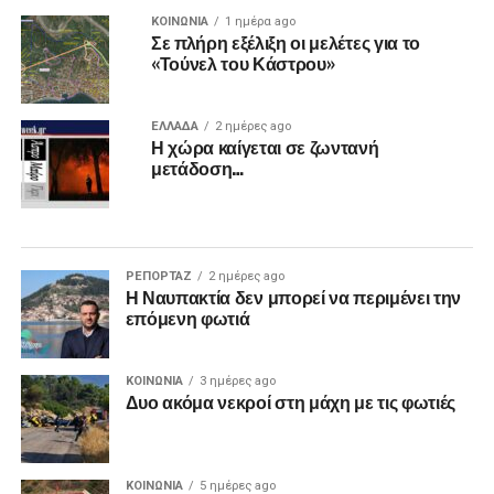
ΚΟΙΝΩΝΙΑ
1 ημέρα ago
Σε πλήρη εξέλιξη οι μελέτες για το
«Τούνελ του Κάστρου»
ΕΛΛΑΔΑ
2 ημέρες ago
Η χώρα καίγεται σε ζωντανή
μετάδοση…
ΡΕΠΟΡΤΑΖ
2 ημέρες ago
Η Ναυπακτία δεν μπορεί να περιμένει την
επόμενη φωτιά
ΚΟΙΝΩΝΙΑ
3 ημέρες ago
Δυο ακόμα νεκροί στη μάχη με τις φωτιές
ΚΟΙΝΩΝΙΑ
5 ημέρες ago