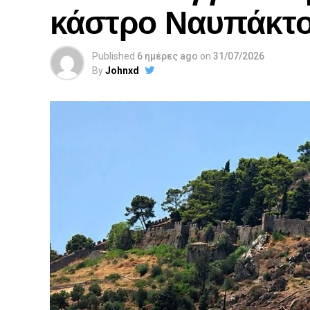
κάστρο Ναυπάκτ
Published
6 ημέρες ago
on
31/07/2026
By
Johnxd