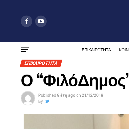
ΕΠΙΚΑΙΡΟΤΗΤΑ
ΚΟΙΝ
ΕΠΙΚΑΙΡΟΤΗΤΑ
Ο “ΦιλόΔημος”
Published
8 έτη ago
on
21/12/2018
By