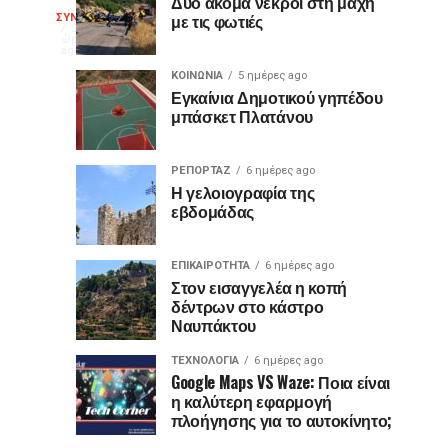
μελέτες
ζωντανή
Δυο ακόμα νεκροί στη μάχη
Εορτή
με τις φωτιές
ΣΥΝΕΡΓΑΣΙΕΣ
για
μετάδοση…
Τα
24
ώρες
το
κράτη,
ago
της
«Τούνελ
με
ΚΟΙΝΩΝΙΑ
5 ημέρες ago
του
Εγκαίνια Δημοτικού γηπέδου
εορταστικές
Δημοκρατίας
μπάσκετ Πλατάνου
Κάστρου»
εκδηλώσεις,
τιμούν
επετείους
ΡΕΠΟΡΤΑΖ
6 ημέρες ago
που
Η γελοιογραφία της
συνδέονται
εβδομάδας
με
σημαντικά
ΕΠΙΚΑΙΡΟΤΗΤΑ
6 ημέρες ago
γεγονότα
Στον εισαγγελέα η κοπή
της
δέντρων στο κάστρο
ιστορίας
Ναυπάκτου
τους.
Ξεχωριστά
ΤΕΧΝΟΛΟΓΙΑ
6 ημέρες ago
Google Maps VS Waze: Ποια είναι
αυτά
η καλύτερη εφαρμογή
που
πλοήγησης για το αυτοκίνητο;
αφορούν