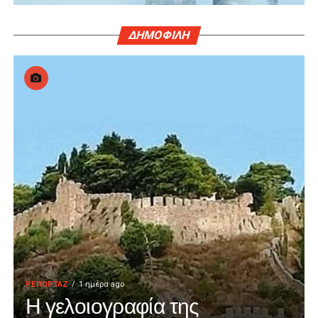
ΔΗΜΟΦΙΛΗ
ΡΕΠΟΡΤΑΖ
1 ημέρα ago
Η γελοιογραφία της