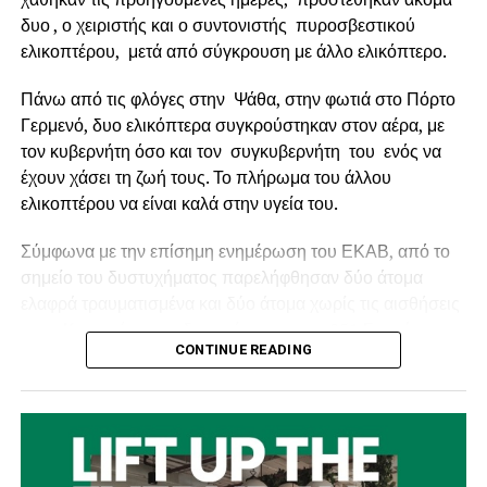
δυο , ο χειριστής και ο συντονιστής πυροσβεστικού
ελικοπτέρου, μετά από σύγκρουση με άλλο ελικόπτερο.
Πάνω από τις φλόγες στην Ψάθα, στην φωτιά στο Πόρτο
Γερμενό, δυο ελικόπτερα συγκρούστηκαν στον αέρα, με
τον κυβερνήτη όσο και τον συγκυβερνήτη του ενός να
έχουν χάσει τη ζωή τους. Το πλήρωμα του άλλου
ελικοπτέρου να είναι καλά στην υγεία του.
Ο Δήμαρχος Ναυπακτίας κ.
Βασίλης Γκίζας
δήλωσε
Σύμφωνα με την επίσημη ενημέρωση του ΕΚΑΒ, από το
σχετικά: «
Η Παράκαμψη του Κάστρου Ναυπάκτου
σημείο του δυστυχήματος παρελήφθησαν δύο άτομα
αποτελεί ένα έργο ορόσημο. Ένα μεγάλο και φιλόδοξο
ελαφρά τραυματισμένα και δύο άτομα χωρίς τις αισθήσεις
έργο, που μπορεί να αλλάξει καθοριστικά τη λειτουργία,
τους. Και οι τέσσερις διακομίστηκαν στο 251 Γενικό
την εικόνα και την προοπτική της πόλης μας. Με την
CONTINUE READING
Νοσοκομείο Αεροπορίας (251 ΓΝΑ).
εξασφάλιση της χρηματοδότησης και τη διαμόρφωση του
αναγκαίου θεσμικού πλαισίου, περνάμε πλέον στο
Οι κυβερνήτες των ελικοπτέρων ήταν αλλοδαποί και οι
κρίσιμο στάδιο της πλήρους μελετητικής ωρίμανσης.
συγκυβερνήτες – συντονιστές Έλληνες.
Πρόκειται για μία εξαιρετικά σημαντική εξέλιξη,
αποτέλεσμα σχεδιασμού, επιμονής και συνεχούς
Τα δύο ελικόπτερα τύπου BELL, ήταν μισθωμένα από το