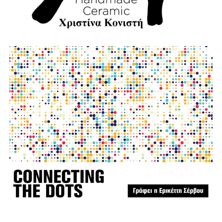
φωτο:aftodioikisi