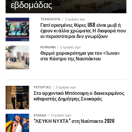
εβδομάδας
ΤΕΧΝΟΛΟΓΙΑ
2 ημέρες ago
Γιατί ορισμένες θύρες USB είναι μωβ ή
έχουν κι άλλα χρώματα; Η διαφορά που
οι περισσότεροι δεν γνωρίζουν
ΚΟΙΝΩΝΙΑ
2 ημέρες ago
Θερμό χειροκρότημα για τον «Ίωνα»
στο Κάστρο της Ναυπάκτου
ΡΕΠΟΡΤΑΖ
3 ημέρες ago
Στο αρχοντικό Μπότσαρη ο διακεκριμένος
κιθαριστής Δημήτρης Σουκαράς
ΕΛΛΑΔΑ
3 ημέρες ago
“ΛΕΥΚΗ ΝΥΧΤΑ” στη Ναύπακτο 2026