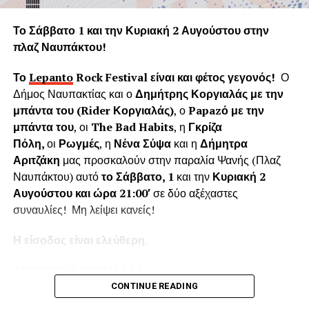
Η «Εφορεία Αρχαιοτήτων Αιτωλοακαρνανίας και
Λευκάδας» υποστηρίζει ψευδώς ότι τα δέντρα που
Το Σάββατο 1 και την Κυριακή 2 Αυγούστου στην
κόπηκαν δημιουργούσαν προβλήματα στο τείχος του
πλαζ Ναυπάκτου!
ενετικού κάστρου. Όμως τα δέντρα του κάστρου
προέρχονται από τις δεντροφυτεύσεις που έγιναν
Το
Lepanto
Rock
Festival
είναι και φέτος γεγονός!
Ο
νομίμως από το 1914 έως το 1939 (έγκριση από το
Δήμος Ναυπακτίας και ο
Δημήτρης Κοργιαλάς με την
Υπουργείο Εσωτερικών και κατόπιν από το Υπουργείο
μπάντα του (
Rider
Κοργιαλάς)
, ο
Papaz
ό με την
Γεωργίας υπό την γραμματεία του Ιωάννη Μπρικόλα) και
μπάντα του
, οι
The Bad Habits
, η
Γκρίζα
βρίσκονται σε απόσταση ασφαλείας από τα τείχη.
Πόλη,
οι
Ρωγμές
, η
Νένα Σύψα
και η
Δήμητρα
Αριτζάκη
μας προσκαλούν στην παραλία Ψανής (Πλαζ
Συνεπώς πολλά από τα δέντρα έχουν ηλικία άνω των 100
Ναυπάκτου) αυτό
το Σάββατο, 1
και την
Κυριακή 2
ετών χωρίς να έχει αναφερθεί κάποιο πρόβλημα στη
Αυγούστου και ώρα 21:00′
σε δύο αξέχαστες
στατικότητα των τειχών που να οφείλεται στην πλήρη
συναυλίες! Μη λείψει κανείς!
ανάπτυξη του ριζικού συστήματος. Το Δασαρχείο
Ναυπάκτου βεβαιώνει ότι δεν υπάρχει σχετική μελέτη ούτε
Η είσοδος είναι ελεύθερη.
η έρευνά μας εντόπισε κάποια επιστημονική μελέτη για το
Κάστρο της Ναυπάκτου που να αποδεικνύει το αντίθετο.
ΔΗΜΗΤΡΗΣ ΚΟΡΓΙΑΛΑΣ
Επίσης εντός του κάστρου υπάρχει σύγχρονο σύστημα
CONTINUE READING
πυροπροστασίας το οποίο μπορεί να το προστατέψει από
Ο
Δημήτρης Κοργιαλάς
είναι