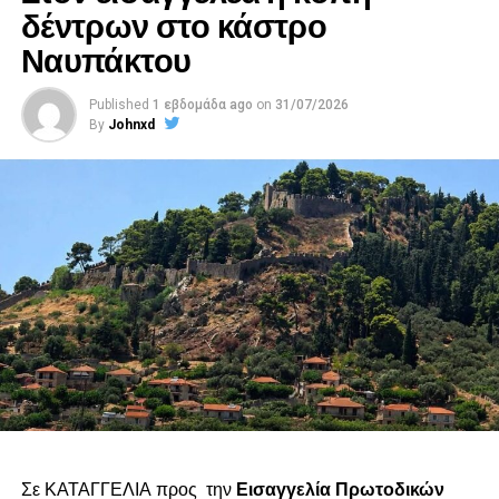
δέντρων στο κάστρο
Ναυπάκτου
Published
1 εβδομάδα ago
on
31/07/2026
By
Johnxd
Σε ΚΑΤΑΓΓΕΛΙΑ προς την
Εισαγγελία Πρωτοδικών