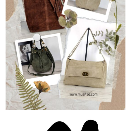
ρωγμές της καθημερινότητας. Με ήχο που ισορροπεί
ανάμεσα στο εναλλακτικό ροκ, τον ελληνικό στίχο και την
ωμή ενέργεια της σκηνής, οι Ρωγμές δημιουργούν
μουσική που μιλά για την κοινωνία, τις εσωτερικές μάχες
και την ανάγκη για αλήθεια.
Μέλη του συγκροτήματος: Ανδρεόπουλος Αντώνης –
Φωνή & Κιθάρα, Σαράντης Δημήτρης – Κιθάρα, Νικολάου
Θωμάς – Μπάσο, Μηλιώνης Γρηγόρης – Τύμπανα.