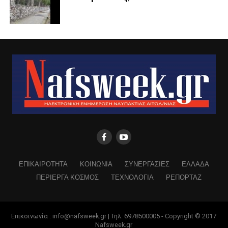
ΕΠΙΚΑΙΡΟΤΗΤΑ
ΚΟΙΝΩΝΙΑ
ΣΥΝΕΡΓΑΣΙΕΣ
ΕΛΛΑΔΑ
ΠΕΡΙΕΡΓΑ ΚΟΣΜΟΣ
ΤΕΧΝΟΛΟΓΙΑ
ΡΕΠΟΡΤΑΖ
Επικοινωνία : info@nafsweek.gr | Τηλ: 6978500005 - Copyright © 2017
Nafsweek.gr