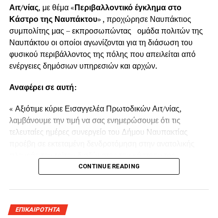
Αιτ/νίας
, με θέμα «
Περιβαλλοντικό έγκλημα στο
Κάστρο της Ναυπάκτου
» , προχώρησε Ναυπάκτιος
συμπολίτης μας – εκπροσωπώντας ομάδα πολιτών της
Ναυπάκτου οι οποίοι αγωνίζονται για τη διάσωση του
φυσικού περιβάλλοντος της πόλης που απειλείται από
ενέργειες δημόσιων υπηρεσιών και αρχών.
Αναφέρει σε αυτή:
« Αξιότιμε κύριε Εισαγγελέα Πρωτοδικών Αιτ/νίας,
λαμβάνουμε την τιμή να σας ενημερώσουμε ότι τις
τελευταίες ημέρες συνεργείο του Δήμου Ναυπακτίας
προέβη σε εκτεταμένη δενδροτόμηση στην ανατολικής
πλευράς του τρίτου διαζώματος του κάστρου της
Ναυπάκτου πάνω από τη Ντάπια Τσαούς.
CONTINUE READING
Παρόμοια ενέργεια πραγματοποιήθηκε και το Καλοκαίρι
του 2022 προκαλώντας όπως και τώρα την οργισμένη
ΕΠΙΚΑΙΡΟΤΗΤΑ
αντίδραση των κατοίκων του παραδοσιακού οικισμού της