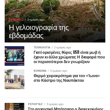
ΡΕΠΟΡΤΑΖ
2 ημέρες ago
Η γελοιογραφία της
εβδομάδας
ΤΕΧΝΟΛΟΓΙΑ
2 ημέρες ago
Γιατί ορισμένες θύρες USB είναι μωβ ή
έχουν κι άλλα χρώματα; Η διαφορά που
οι περισσότεροι δεν γνωρίζουν
ΚΟΙΝΩΝΙΑ
3 ημέρες ago
Θερμό χειροκρότημα για τον «Ίωνα»
στο Κάστρο της Ναυπάκτου
ΡΕΠΟΡΤΑΖ
3 ημέρες ago
Στο αρχοντικό Μπότσαρη ο διακεκριμένος