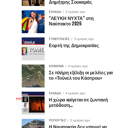
Δημήτρης Σουκαράς
θύρες
για
USB
τον
ΕΛΛΑΔΑ
2 ημέρες ago
είναι
«Ίωνα»
“ΛΕΥΚΗ ΝΥΧΤΑ” στη
Ναύπακτο 2026
μωβ
στο
ή
Κάστρο
έχουν
της
ΣΥΝΕΡΓΑΣΙΕΣ
3 ημέρες ago
κι
Ναυπάκτου
Εορτή της Δημοκρατίας
άλλα
χρώματα;
Η
ΚΟΙΝΩΝΙΑ
4 ημέρες ago
διαφορά
Σε πλήρη εξέλιξη οι μελέτες για
το «Τούνελ του Κάστρου»
που
οι
περισσότεροι
ΕΛΛΑΔΑ
4 ημέρες ago
Η
δεν
Η χώρα καίγεται σε ζωντανή
ΡΕΠΟΡΤΑΖ
1
μετάδοση…
γνωρίζουν
ημέρα
ago
γελοιογραφία
ΡΕΠΟΡΤΑΖ
5 ημέρες ago
Η Ναυπακτία δεν μπορεί να