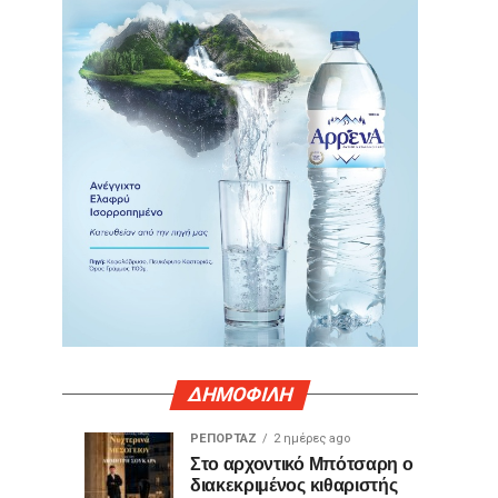
ΔΗΜΟΦΙΛΗ
ΡΕΠΟΡΤΑΖ
2 ημέρες ago
Γιατί
Θερμό
ΤΕΧΝΟΛΟΓΙΑ
ΚΟΙΝΩΝΙΑ
Στο αρχοντικό Μπότσαρη ο
1
2
διακεκριμένος κιθαριστής
ορισμένες
χειροκρότημα
ημέρα
ημέρες
ago
ago