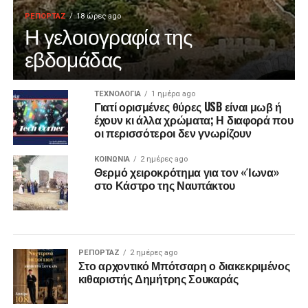
ΡΕΠΟΡΤΑΖ
18 ώρες ago
Η γελοιογραφία της
εβδομάδας
ΤΕΧΝΟΛΟΓΙΑ
1 ημέρα ago
Γιατί ορισμένες θύρες USB είναι μωβ ή
έχουν κι άλλα χρώματα; Η διαφορά που
οι περισσότεροι δεν γνωρίζουν
ΚΟΙΝΩΝΙΑ
2 ημέρες ago
Θερμό χειροκρότημα για τον «Ίωνα»
στο Κάστρο της Ναυπάκτου
ΡΕΠΟΡΤΑΖ
2 ημέρες ago
Στο αρχοντικό Μπότσαρη ο διακεκριμένος
κιθαριστής Δημήτρης Σουκαράς