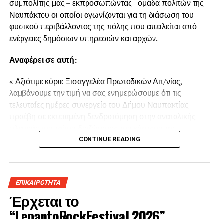
συμπολίτης μας – εκπροσωπώντας ομάδα πολιτών της
Ναυπάκτου οι οποίοι αγωνίζονται για τη διάσωση του
φυσικού περιβάλλοντος της πόλης που απειλείται από
ενέργειες δημόσιων υπηρεσιών και αρχών.
Αναφέρει σε αυτή:
« Αξιότιμε κύριε Εισαγγελέα Πρωτοδικών Αιτ/νίας,
λαμβάνουμε την τιμή να σας ενημερώσουμε ότι τις
τελευταίες ημέρες συνεργείο του Δήμου Ναυπακτίας
προέβη σε εκτεταμένη δενδροτόμηση στην ανατολικής
πλευράς του τρίτου διαζώματος του κάστρου της
Ναυπάκτου πάνω από τη Ντάπια Τσαούς.
CONTINUE READING
Παρόμοια ενέργεια πραγματοποιήθηκε και το Καλοκαίρι
του 2022 προκαλώντας όπως και τώρα την οργισμένη
ΕΠΙΚΑΙΡΟΤΗΤΑ
αντίδραση των κατοίκων του παραδοσιακού οικισμού της
Έρχεται το
πόλης της Ναυπάκτου αλλά και της ευρύτερης περιοχής.
“LepantoRockFestival 2026”
Το σχέδιο εκχέρσωσης του λόφου της Ναυπάκτου