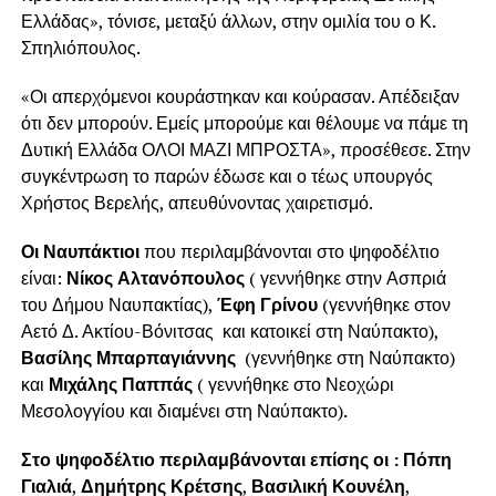
Ελλάδας», τόνισε, μεταξύ άλλων, στην ομιλία του ο Κ.
Σπηλιόπουλος.
«Οι απερχόμενοι κουράστηκαν και κούρασαν. Απέδειξαν
ότι δεν μπορούν. Εμείς μπορούμε και θέλουμε να πάμε τη
Δυτική Ελλάδα ΟΛΟΙ ΜΑΖΙ ΜΠΡΟΣΤΑ», προσέθεσε. Στην
συγκέντρωση το παρών έδωσε και ο τέως υπουργός
Χρήστος Βερελής, απευθύνοντας χαιρετισμό.
Οι Ναυπάκτιοι
που περιλαμβάνονται στο ψηφοδέλτιο
είναι:
Νίκος Αλτανόπουλος
( γεννήθηκε στην Ασπριά
του Δήμου Ναυπακτίας),
Έφη Γρίνου
(γεννήθηκε στον
Αετό Δ. Ακτίου-Βόνιτσας και κατοικεί στη Ναύπακτο),
Βασίλης Μπαρπαγιάννης
(γεννήθηκε στη Ναύπακτο)
και
Μιχάλης Παππάς
( γεννήθηκε στο Νεοχώρι
Μεσολογγίου και διαμένει στη Ναύπακτο).
Στο ψηφοδέλτιο περιλαμβάνονται επίσης οι : Πόπη
Γιαλιά
,
Δημήτρης Κρέτσης
,
Βασιλική Κουνέλη
,