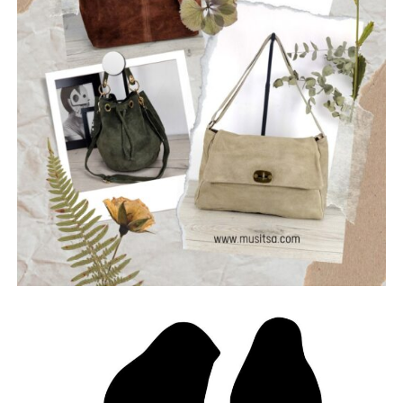
μουσική που μιλά για την κοινωνία, τις εσωτερικές μάχες
και την ανάγκη για αλήθεια.
Μέλη του συγκροτήματος: Ανδρεόπουλος Αντώνης –
Φωνή & Κιθάρα, Σαράντης Δημήτρης – Κιθάρα, Νικολάου
Θωμάς – Μπάσο, Μηλιώνης Γρηγόρης – Τύμπανα.