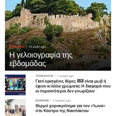
ΡΕΠΟΡΤΑΖ
16 ώρες ago
Η γελοιογραφία της
εβδομάδας
ΤΕΧΝΟΛΟΓΙΑ
1 ημέρα ago
Γιατί ορισμένες θύρες USB είναι μωβ ή
έχουν κι άλλα χρώματα; Η διαφορά που
οι περισσότεροι δεν γνωρίζουν
ΚΟΙΝΩΝΙΑ
2 ημέρες ago
Θερμό χειροκρότημα για τον «Ίωνα»
στο Κάστρο της Ναυπάκτου