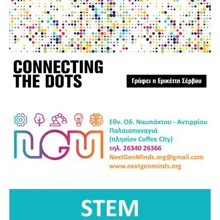
πληγές που αφήνει πίσω της η φωτιά δεν γνωρίζουν
διοικητικά όρια. Είναι πληγές που αφορούν ολόκληρη τη
Στερεά Ελλάδα και απαιτούν αλληλεγγύη, συντονισμό και
κοινή προσπάθεια.
Η Ναυπακτία αξίζει να είναι έτοιμη πριν από την επόμενη
κρίση. Η πρόληψη δεν είναι κόστος. Είναι η μεγαλύτερη
επένδυση στην ανθρώπινη ζωή, στο φυσικό περιβάλλον,
στην τοπική οικονομία και στο μέλλον του τόπου μας.
Ανδρέας Χ. Κωνσταντόπουλος
Επικεφαλής της παράταξης “Αλλάζουμε Πλεύση”