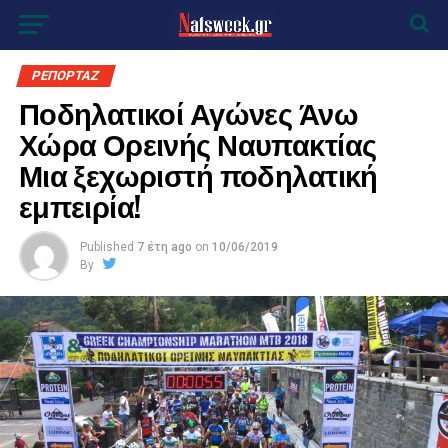
ΡΕΠΟΡΤΑΖ
Ποδηλατικοί Αγώνες Άνω
Χώρα Ορεινής Ναυπακτίας
Μια ξεχωριστή ποδηλατική
εμπειρία!
Published
7 έτη ago
on
10/06/2019
By