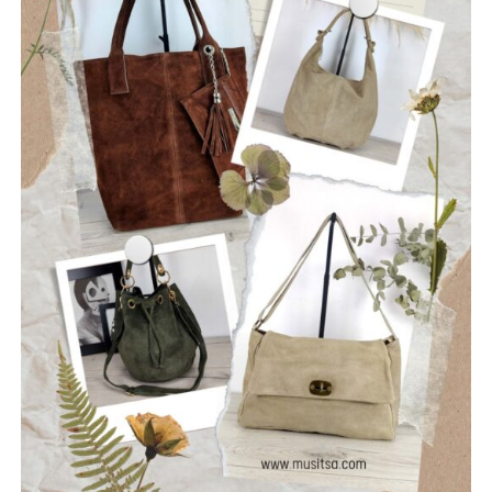
τις εθελοντικές ομάδες, αξιοποιώντας την τεχνολογία και
κάθε διαθέσιμο χρηματοδοτικό εργαλείο.
Εξασφάλιση χρηματοδότησης του προγράμματος
μέσω ευρωπαϊκών και εθνικών πόρων, όπως το ΕΣΠΑ,
το Ταμείο Ανάκαμψης, το πρόγραμμα «ΑΙΓΙΣ», τα
προγράμματα INTERREG και το Πράσινο Ταμείο, ώστε οι
απαραίτητες παρεμβάσεις να υλοποιηθούν χωρίς
επιβάρυνση των δημοτών.
Η Πολιτική Προστασία δεν είναι μια υπηρεσία που
ενεργοποιείται μόνο όταν ξεσπάσει μια πυρκαγιά. Είναι
μια συνεχής επένδυση στην ασφάλεια των ανθρώπων,
των χωριών μας, των δασών μας και της πολιτιστικής μας
κληρονομιάς.
Η Ναυπακτία μπορεί και πρέπει να γίνει πρότυπο Δήμου
στην πρόληψη και την αντιμετώπιση φυσικών
καταστροφών.