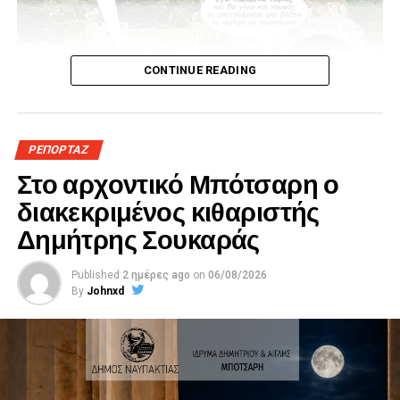
CONTINUE READING
ΡΕΠΟΡΤΑΖ
Στο αρχοντικό Μπότσαρη ο
διακεκριμένος κιθαριστής
Δημήτρης Σουκαράς
Published
2 ημέρες ago
on
06/08/2026
By
Johnxd