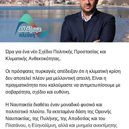
Στη Ναύπακτο θα παρουσιάσει ένα
ιδιαίτερα πλούσιο πρόγραμμα, στο οποίο συναντώνται το
εμβληματικό “Cinema Paradiso” του Ennio Morricone,
έργα
των Francisco Tárrega, Heitor Villa-Lobos, Leo Brouwer
και Astor Piazzolla, αλλά και αγαπημένες δημιουργίες του
Μάνου
Χατζιδάκι και του Μίκη Θεοδωράκη. Το μουσικό ταξίδι
Ώρα για ένα νέο Σχέδιο Πολιτικής Προστασίας και
συμπληρώνουν έργα των Erik Satie, Carlo Domeniconi,
Κλιματικής Ανθεκτικότητας.
Jorge
Οι πρόσφατες πυρκαγιές απέδειξαν ότι η κλιματική κρίση
Cardoso και Roland Dyens, καθώς και επιλογές από
δεν αποτελεί πλέον μια μελλοντική απειλή. Είναι η
τραγούδια των Beatles.
πραγματικότητα που καλούμαστε να αντιμετωπίσουμε με
Κάτω από τον αυγουστιάτικο ουρανό και στο ξεχωριστό
σοβαρότητα, σχέδιο και ευθύνη.
περιβάλλον Αρχοντικού Μπότσαρη, τα «Νυχτερινά της
Μεσογείου» υπόσχονται μία βραδιά υψηλής αισθητικής,
Η Ναυπακτία διαθέτει έναν μοναδικό φυσικό και
γεμάτη μελωδίες, εικόνες και μουσικά χρώματα από την
πολιτιστικό πλούτο. Τα εκτεταμένα δάση της Ορεινής
Ελλάδα, τη Μεσόγειο και τον κόσμο.
Ναυπακτίας, της Πυλήνης, της Αποδοτίας και του
Πλατάνου, η Εύηνολίμνη, αλλά και μνημεία ανεκτίμητης