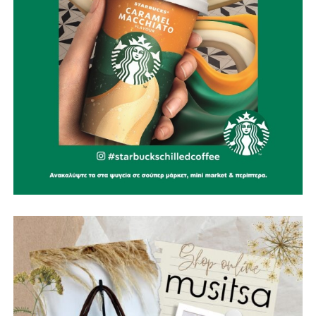
Αξιοποίηση της Εύηνολίμνης ως επιχειρησιακού
πλεονεκτήματος, εξετάζοντας τη δυνατότητα υδροληψίας
από εναέρια μέσα και δημιουργώντας δίκτυο
υδατοδεξαμενών στις ορεινές δημοτικές ενότητες.
Ίδρυση Δημοτικού Σώματος Εθελοντών Πολιτικής
Προστασίας, με εκπαίδευση, πιστοποίηση και ουσιαστικά
κίνητρα συμμετοχής για νέους, αποστράτους των
Σωμάτων Ασφαλείας και ενεργούς πολίτες, σε
συνεργασία με όλες τις εθελοντικές ομάδες της περιοχής.
Ειδικά σχέδια πυροπροστασίας για μνημεία και
αρχαιολογικούς χώρους, όπως το Κάστρο της
Ναυπάκτου, η Βελβίνα και το Αρχαίο Θέατρο Μακύνειας,
ώστε να προστατεύσουμε όχι μόνο το φυσικό αλλά και το
πολιτιστικό μας κεφάλαιο.
Ίδρυση μόνιμου Κέντρου Διαχείρισης Κρίσεων, το
οποίο θα συντονίζει σε πραγματικό χρόνο τον Δήμο, την
Πυροσβεστική, τις Δασικές Υπηρεσίες, την Περιφέρεια και