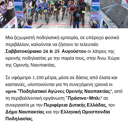
Μια ξεχωριστή ποδηλατική εμπειρία, σε υπέροχο φυσικό
περιβάλλον, καλούνται να ζήσουν το τελευταίο
Σαββατοκύριακο 24 & 25 Αυγούστου
οι λάτρεις της
ορεινής ποδηλασίας με την παρέα τους, στην Άνω Χώρα
της Ορεινής Ναυπακτίας.
Σε υψόμετρο 1.200 μέτρα, μέσα σε δάσος από έλατα και
καστανιές, υλοποιούνται για 9η συνεχόμενη χρονιά οι
open “Ποδηλατικοί Αγώνες Ορεινής Ναυπακτίας
”, από
τη περιβαλλοντική οργάνωση “
Πράσινο+Μπλ
ε” σε
συνεργασία με την
Περιφέρεια Δυτικής Ελλάδας
, τον
Δήμο Ναυπακτίας
και την
Ελληνική Ομοσπονδία
Ποδηλασίας
.