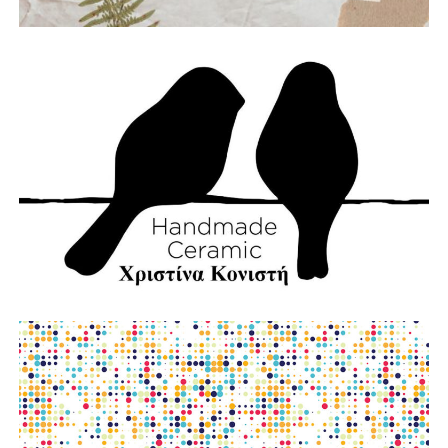
Με σχέδιο.
Με τεχνολογία.
Με εθελοντισμό.
Με συνεργασία.
Γιατί η καλύτερη πυρκαγιά είναι εκείνη που δεν θα
εκδηλωθεί ποτέ.
Την ίδια στιγμή, αποτίουμε φόρο τιμής στους
πυροσβέστες που έχασαν τη ζωή τους υπηρετώντας το
καθήκον. Η αυτοθυσία τους μας υπενθυμίζει ότι η
Πολιτική Προστασία δεν είναι μια θεωρητική έννοια, αλλά
ένας καθημερινός αγώνας που πολλές φορές πληρώνεται
με ανθρώπινες ζωές.
Παράλληλα, εκφράζουμε την αμέριστη συμπαράστασή μας
στους κατοίκους του όμορου Δήμου Δωρίδας, που
δοκιμάστηκαν από τις καταστροφικές πυρκαγιές. Οι