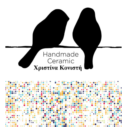
φωτο:aftodioikisi