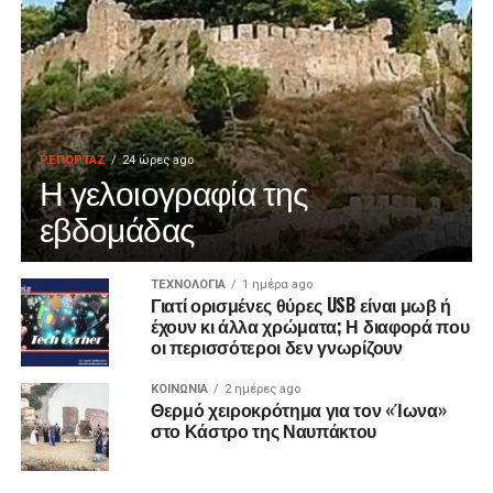
ΡΕΠΟΡΤΑΖ
24 ώρες ago
Η γελοιογραφία της
εβδομάδας
ΤΕΧΝΟΛΟΓΙΑ
1 ημέρα ago
Γιατί ορισμένες θύρες USB είναι μωβ ή
έχουν κι άλλα χρώματα; Η διαφορά που
οι περισσότεροι δεν γνωρίζουν
ΚΟΙΝΩΝΙΑ
2 ημέρες ago
Θερμό χειροκρότημα για τον «Ίωνα»
στο Κάστρο της Ναυπάκτου