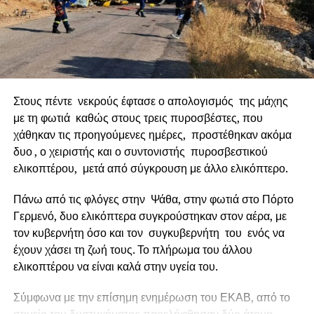
Παράκαμψης. Πρόκειται για το κρίσιμο βήμα που φέρνει το
μεγάλο αυτό έργο πιο κοντά στην υλοποίησή του.
Έργο ορόσημο
Στους πέντε νεκρούς έφτασε ο απολογισμός της μάχης
με τη φωτιά καθώς στους τρεις πυροσβέστες, που
χάθηκαν τις προηγούμενες ημέρες, προστέθηκαν ακόμα
δυο , ο χειριστής και ο συντονιστής πυροσβεστικού
ελικοπτέρου, μετά από σύγκρουση με άλλο ελικόπτερο.
Πάνω από τις φλόγες στην Ψάθα, στην φωτιά στο Πόρτο
Γερμενό, δυο ελικόπτερα συγκρούστηκαν στον αέρα, με
τον κυβερνήτη όσο και τον συγκυβερνήτη του ενός να
έχουν χάσει τη ζωή τους. Το πλήρωμα του άλλου
ελικοπτέρου να είναι καλά στην υγεία του.
Ο Δήμαρχος Ναυπακτίας κ.
Βασίλης Γκίζας
δήλωσε
Σύμφωνα με την επίσημη ενημέρωση του ΕΚΑΒ, από το
σχετικά: «
Η Παράκαμψη του Κάστρου Ναυπάκτου
σημείο του δυστυχήματος παρελήφθησαν δύο άτομα