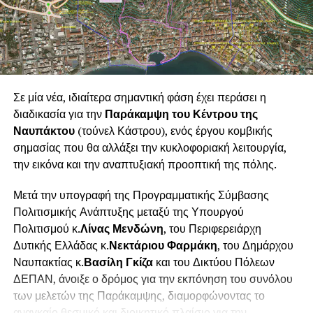
Σταυροπούλου
,
Αρετή Καλαντζή, Σοφία Τσιώτα,
Μάρθα Καραλή, Μαριέττα Φούντζουλα
,
Θάλεια
Μπανιά
,
Μελίνα Φούντζουλα
και
Κωνσταντίνα
Μπανιά
.
Ιδιαίτερη σημασία έχει το γεγονός ότι πρόκειται για μία
Σε μία νέα, ιδιαίτερα σημαντική φάση έχει περάσει η
ναυπακτιακή καλλιτεχνική παραγωγή. Ο Δήμος
διαδικασία για την
Παράκαμψη του Κέντρου της
Ναυπακτίας στήριξε έμπρακτα τη συγκεκριμένη
Ναυπάκτου
(τούνελ Κάστρου), ενός έργου κομβικής
δημιουργική προσπάθεια, καλύπτοντας εξ ολοκλήρου τη
σημασίας που θα αλλάξει την κυκλοφοριακή λειτουργία,
χρηματοδότηση της παραγωγής και παρέχοντας στους
την εικόνα και την αναπτυξιακή προοπτική της πόλης.
ανθρώπους της τη δυνατότητα να παρουσιάσουν το έργο
τους. Η επιλογή αυτή δεν αποτελεί μία μεμονωμένη
Μετά την υπογραφή της Προγραμματικής Σύμβασης
πρωτοβουλία, αλλά εντάσσεται σε μία
ευρύτερη και
Πολιτισμικής Ανάπτυξης μεταξύ της Υπουργού
σταθερή πολιτική του Δήμου Ναυπακτίας για την
Πολιτισμού κ.
Λίνας Μενδώνη
, του Περιφερειάρχη
ενίσχυση και ανάδειξη της τοπικής καλλιτεχνικής
Δυτικής Ελλάδας κ.
Νεκτάριου Φαρμάκη
, του Δημάρχου
δημιουργίας
. Μέσα από το πρόγραμμα των πολιτιστικών
Ναυπακτίας κ.
Βασίλη Γκίζα
και του Δικτύου Πόλεων
του εκδηλώσεων, ο Δήμος επενδύει συστηματικά στους
ΔΕΠΑΝ, άνοιξε ο δρόμος για την εκπόνηση του συνόλου
καλλιτέχνες της πόλης και της ευρύτερης περιοχής,
των μελετών της Παράκαμψης, διαμορφώνοντας το
δημιουργώντας ευκαιρίες έκφρασης, συνεργασίας και
αναγκαίο θεσμικό και διοικητικό πλαίσιο για την