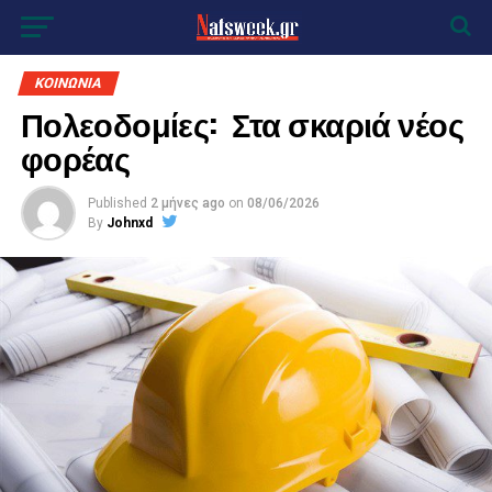
ΚΟΙΝΩΝΙΑ
Πολεοδομίες: Στα σκαριά νέος
φορέας
Published
2 μήνες ago
on
08/06/2026
By
Johnxd