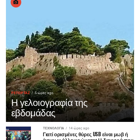
ΡΕΠΟΡΤΑΖ
5 ώρες ago
Η γελοιογραφία της
εβδομάδας
ΤΕΧΝΟΛΟΓΙΑ
14 ώρες ago
Γιατί ορισμένες θύρες USB είναι μωβ ή