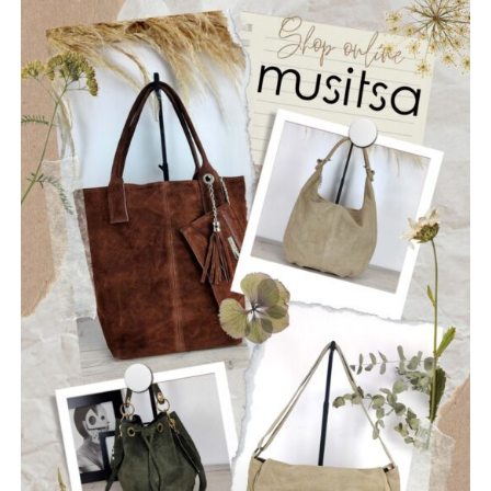
(rhythm + vocals) και Chris Fakiolas στα lead vocals.
ΡΩΓΜΕΣ
Οι “Ρωγμές” είναι ένα νεοσύστατο ελληνικό ροκ
συγκρότημα που ιδρύθηκε τον Ιούλιο του 2025, με έδρα
την Ναύπακτο. Το όνομά τους αντικατοπτρίζει τη
φιλοσοφία τους: να ραγίσουν τις βεβαιότητες, να σπάσουν
τη σιωπή και να αφήσουν το φως να περάσει μέσα από τις
ρωγμές της καθημερινότητας. Με ήχο που ισορροπεί
ανάμεσα στο εναλλακτικό ροκ, τον ελληνικό στίχο και την
ωμή ενέργεια της σκηνής, οι Ρωγμές δημιουργούν
μουσική που μιλά για την κοινωνία, τις εσωτερικές μάχες
και την ανάγκη για αλήθεια.
Μέλη του συγκροτήματος: Ανδρεόπουλος Αντώνης –
Φωνή & Κιθάρα, Σαράντης Δημήτρης – Κιθάρα, Νικολάου
Θωμάς – Μπάσο, Μηλιώνης Γρηγόρης – Τύμπανα.