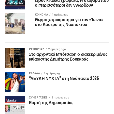
έχουν κι άλλα χρώματα; Η διαφορά που
οι περισσότεροι δεν γνωρίζουν
ΚΟΙΝΩΝΙΑ
1 ημέρα ago
Θερμό χειροκρότημα για τον «Ίωνα»
στο Κάστρο της Ναυπάκτου
ΡΕΠΟΡΤΑΖ
2 ημέρες ago
Στο αρχοντικό Μπότσαρη ο διακεκριμένος
κιθαριστής Δημήτρης Σουκαράς
ΕΛΛΑΔΑ
2 ημέρες ago
“ΛΕΥΚΗ ΝΥΧΤΑ” στη Ναύπακτο 2026
ΣΥΝΕΡΓΑΣΙΕΣ
3 ημέρες ago
Εορτή της Δημοκρατίας