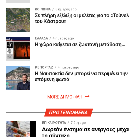
ΚΟΙΝΩΝΙΑ
3 ημέρες ago
Σε πλήρη εξέλιξη οι μελέτες για το «Τούνελ
του Κάστρου»
ΕΛΛΑΔΑ
4 ημέρες ago
Η χώρα καίγεται σε ζωντανή μετάδοση…
ΡΕΠΟΡΤΑΖ
4 ημέρες ago
Η Ναυπακτία δεν μπορεί να περιμένει την
επόμενη φωτιά
MORE ΔΗΜΟΦΙΛΗ
ΠΡΟΤΕΙΝΟΜΕΝΑ
ΕΠΙΚΑΙΡΟΤΗΤΑ
7 έτη ago
Δωρεάν ένσημα σε ανέργους μέχρι
τη σύνταξη