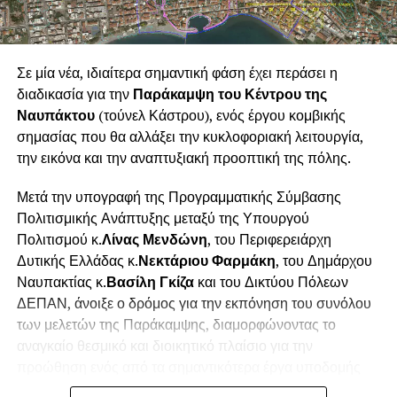
Μπανιά
,
Μελίνα Φούντζουλα
και
Κωνσταντίνα
Μπανιά
.
Ιδιαίτερη σημασία έχει το γεγονός ότι πρόκειται για μία
Σε μία νέα, ιδιαίτερα σημαντική φάση έχει περάσει η
ναυπακτιακή καλλιτεχνική παραγωγή. Ο Δήμος
διαδικασία για την
Παράκαμψη του Κέντρου της
Ναυπακτίας στήριξε έμπρακτα τη συγκεκριμένη
Ναυπάκτου
(τούνελ Κάστρου), ενός έργου κομβικής
δημιουργική προσπάθεια, καλύπτοντας εξ ολοκλήρου τη
σημασίας που θα αλλάξει την κυκλοφοριακή λειτουργία,
χρηματοδότηση της παραγωγής και παρέχοντας στους
την εικόνα και την αναπτυξιακή προοπτική της πόλης.
ανθρώπους της τη δυνατότητα να παρουσιάσουν το έργο
τους. Η επιλογή αυτή δεν αποτελεί μία μεμονωμένη
Μετά την υπογραφή της Προγραμματικής Σύμβασης
πρωτοβουλία, αλλά εντάσσεται σε μία
ευρύτερη και
Πολιτισμικής Ανάπτυξης μεταξύ της Υπουργού
σταθερή πολιτική του Δήμου Ναυπακτίας για την
Πολιτισμού κ.
Λίνας Μενδώνη
, του Περιφερειάρχη
ενίσχυση και ανάδειξη της τοπικής καλλιτεχνικής
Δυτικής Ελλάδας κ.
Νεκτάριου Φαρμάκη
, του Δημάρχου
δημιουργίας
. Μέσα από το πρόγραμμα των πολιτιστικών
Ναυπακτίας κ.
Βασίλη Γκίζα
και του Δικτύου Πόλεων
του εκδηλώσεων, ο Δήμος επενδύει συστηματικά στους
ΔΕΠΑΝ, άνοιξε ο δρόμος για την εκπόνηση του συνόλου
καλλιτέχνες της πόλης και της ευρύτερης περιοχής,
των μελετών της Παράκαμψης, διαμορφώνοντας το
δημιουργώντας ευκαιρίες έκφρασης, συνεργασίας και
αναγκαίο θεσμικό και διοικητικό πλαίσιο για την
επαφής τους με το κοινό.
προώθηση ενός από τα σημαντικότερα έργα υποδομής
που έχουν σχεδιαστεί για τη Ναύπακτο.