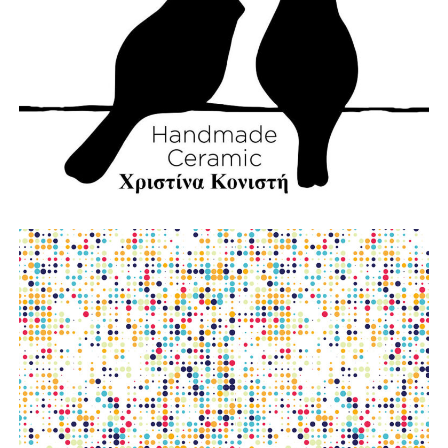
φωτο:aftodioikisi