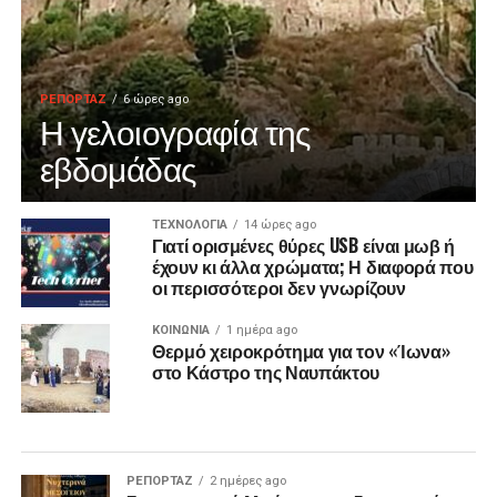
ΡΕΠΟΡΤΑΖ
6 ώρες ago
Η γελοιογραφία της
εβδομάδας
ΤΕΧΝΟΛΟΓΙΑ
14 ώρες ago
Γιατί ορισμένες θύρες USB είναι μωβ ή
έχουν κι άλλα χρώματα; Η διαφορά που
οι περισσότεροι δεν γνωρίζουν
ΚΟΙΝΩΝΙΑ
1 ημέρα ago
Θερμό χειροκρότημα για τον «Ίωνα»
στο Κάστρο της Ναυπάκτου
ΡΕΠΟΡΤΑΖ
2 ημέρες ago