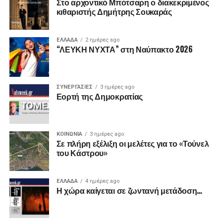
Στο αρχοντικό Μπότσαρη ο διακεκριμένος
κιθαριστής Δημήτρης Σουκαράς
ΕΛΛΑΔΑ
2 ημέρες ago
“ΛΕΥΚΗ ΝΥΧΤΑ” στη Ναύπακτο 2026
ΣΥΝΕΡΓΑΣΙΕΣ
3 ημέρες ago
Εορτή της Δημοκρατίας
ΚΟΙΝΩΝΙΑ
3 ημέρες ago
Σε πλήρη εξέλιξη οι μελέτες για το «Τούνελ
του Κάστρου»
ΕΛΛΑΔΑ
4 ημέρες ago
Η χώρα καίγεται σε ζωντανή μετάδοση…