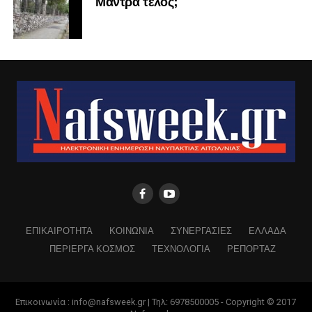
Μάντρα τέλος;
ΕΠΙΚΑΙΡΟΤΗΤΑ
ΚΟΙΝΩΝΙΑ
ΣΥΝΕΡΓΑΣΙΕΣ
ΕΛΛΑΔΑ
ΠΕΡΙΕΡΓΑ ΚΟΣΜΟΣ
ΤΕΧΝΟΛΟΓΙΑ
ΡΕΠΟΡΤΑΖ
Επικοινωνία : info@nafsweek.gr | Τηλ: 6978500005 - Copyright © 2017