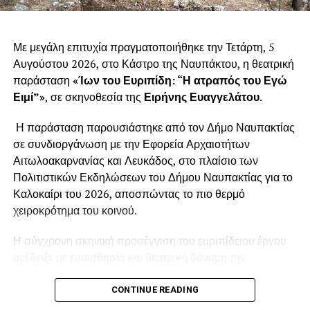
Με μεγάλη επιτυχία πραγματοποιήθηκε την Τετάρτη, 5
Αυγούστου 2026, στο Κάστρο της Ναυπάκτου, η θεατρική
παράσταση
«Ίων του Ευριπίδη: “Η ατραπός του Εγώ
Ειμί”»
, σε σκηνοθεσία της
Ειρήνης Ευαγγελάτου
.
Η παράσταση παρουσιάστηκε από τον Δήμο Ναυπακτίας
σε συνδιοργάνωση με την Εφορεία Αρχαιοτήτων
Αιτωλοακαρνανίας και Λευκάδος, στο πλαίσιο των
Πολιτιστικών Εκδηλώσεων του Δήμου Ναυπακτίας για το
Καλοκαίρι του 2026, αποσπώντας το πιο θερμό
χειροκρότημα του κοινού.
Η σύγχρονη σκηνική προσέγγιση του ευριπίδειου έργου
ανέδειξε με ευαισθησία και θεατρική δύναμη την
αναζήτηση της ταυτότητας, την ανάγκη της αυτογνωσίας,
το τραύμα της εγκατάλειψης και τη συμφιλίωση με το
CONTINUE READING
παρελθόν. Η σκηνοθετική ματιά της Ειρήνης