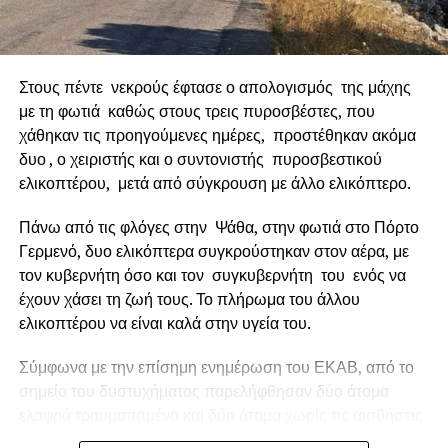
Έργο ορόσημο
Στους πέντε νεκρούς έφτασε ο απολογισμός της μάχης
με τη φωτιά καθώς στους τρεις πυροσβέστες, που
χάθηκαν τις προηγούμενες ημέρες, προστέθηκαν ακόμα
δυο , ο χειριστής και ο συντονιστής πυροσβεστικού
ελικοπτέρου, μετά από σύγκρουση με άλλο ελικόπτερο.
Πάνω από τις φλόγες στην Ψάθα, στην φωτιά στο Πόρτο
Γερμενό, δυο ελικόπτερα συγκρούστηκαν στον αέρα, με
τον κυβερνήτη όσο και τον συγκυβερνήτη του ενός να
έχουν χάσει τη ζωή τους. Το πλήρωμα του άλλου
ελικοπτέρου να είναι καλά στην υγεία του.
Ο Δήμαρχος Ναυπακτίας κ.
Βασίλης Γκίζας
δήλωσε
Σύμφωνα με την επίσημη ενημέρωση του ΕΚΑΒ, από το
σχετικά: «
Η Παράκαμψη του Κάστρου Ναυπάκτου
σημείο του δυστυχήματος παρελήφθησαν δύο άτομα
αποτελεί ένα έργο ορόσημο. Ένα μεγάλο και φιλόδοξο
ελαφρά τραυματισμένα και δύο άτομα χωρίς τις αισθήσεις
έργο, που μπορεί να αλλάξει καθοριστικά τη λειτουργία,
τους. Και οι τέσσερις διακομίστηκαν στο 251 Γενικό