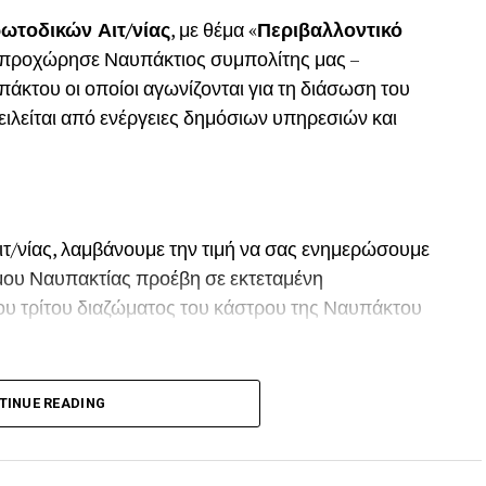
ωτοδικών Αιτ/νίας
, με θέμα «
Περιβαλλοντικό
, προχώρησε Ναυπάκτιος συμπολίτης μας –
του οι οποίοι αγωνίζονται για τη διάσωση του
ιλείται από ενέργειες δημόσιων υπηρεσιών και
ιτ/νίας, λαμβάνουμε την τιμή να σας ενημερώσουμε
Δήμου Ναυπακτίας προέβη σε εκτεταμένη
ου τρίτου διαζώματος του κάστρου της Ναυπάκτου
 το Καλοκαίρι του 2022 προκαλώντας όπως και
TINUE READING
ων του παραδοσιακού οικισμού της πόλης της
ής.