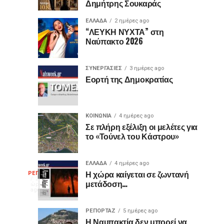
Δημήτρης Σουκαράς
θύρες
για
USB
τον
ΕΛΛΑΔΑ
2 ημέρες ago
είναι
«Ίωνα»
“ΛΕΥΚΗ ΝΥΧΤΑ” στη
Ναύπακτο 2026
μωβ
στο
ή
Κάστρο
έχουν
της
ΣΥΝΕΡΓΑΣΙΕΣ
3 ημέρες ago
κι
Ναυπάκτου
Εορτή της Δημοκρατίας
άλλα
χρώματα;
Η
ΚΟΙΝΩΝΙΑ
4 ημέρες ago
διαφορά
Σε πλήρη εξέλιξη οι μελέτες για
το «Τούνελ του Κάστρου»
που
οι
περισσότεροι
ΕΛΛΑΔΑ
4 ημέρες ago
Η
δεν
Η χώρα καίγεται σε ζωντανή
ΡΕΠΟΡΤΑΖ
20
μετάδοση…
γνωρίζουν
ώρες
ago
γελοιογραφία
ΡΕΠΟΡΤΑΖ
5 ημέρες ago
Η Ναυπακτία δεν μπορεί να