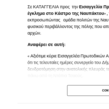
Σε ΚΑΤΑΓΓΕΛΙΑ προς την
Εισαγγελία Πρ
έγκλημα στο Κάστρο της Ναυπάκτου
» 
εκπροσωπώντας ομάδα πολιτών της Ναυπάκ
φυσικού περιβάλλοντος της πόλης που απε
αρχών.
Αναφέρει σε αυτή:
« Αξιότιμε κύριε Εισαγγελέα Πρωτοδικών Α
ότι τις τελευταίες ημέρες συνεργείο του 
δενδροτόμηση στην ανατολικής πλευράς τ
πάνω από τη Ντάπια Τσαούς.
Παρόμοια ενέργεια πραγματοποιήθηκε και
CON
τώρα την οργισμένη αντίδραση των κατοίκ
Ναυπάκτου αλλά και της ευρύτερης περιοχ