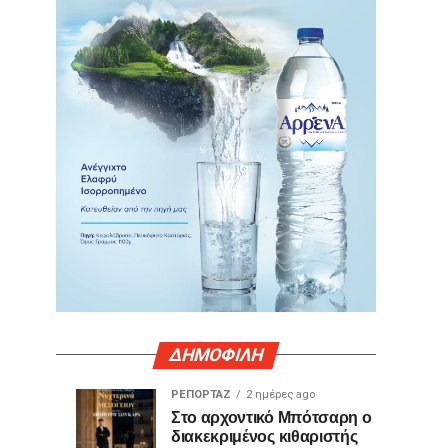
ΔΗΜΟΦΙΛΗ
ΡΕΠΟΡΤΑΖ
2 ημέρες ago
Γιατί
Θερμό
ΤΕΧΝΟΛΟΓΙΑ
ΚΟΙΝΩΝΙΑ
Στο αρχοντικό Μπότσαρη ο
1
2
διακεκριμένος κιθαριστής
ορισμένες
χειροκρότημα
ημέρα
ημέρες
ago
ago