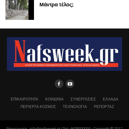
Μάντρα τέλος;
ΕΠΙΚΑΙΡΟΤΗΤΑ
ΚΟΙΝΩΝΙΑ
ΣΥΝΕΡΓΑΣΙΕΣ
ΕΛΛΑΔΑ
ΠΕΡΙΕΡΓΑ ΚΟΣΜΟΣ
ΤΕΧΝΟΛΟΓΙΑ
ΡΕΠΟΡΤΑΖ
Επικοινωνία : info@nafsweek.gr | Τηλ: 6978500005 - Copyright © 2017