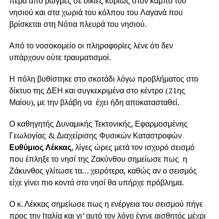
πέρα από ρωγμές σε οικίες κυρίως στον κάμπο του
νησιού και στα χωριά του κόλπου του Λαγανά που
βρίσκεται στη Νότια πλευρά του νησιού.
Από το νοσοκομείο οι πληροφορίες λένε ότι δεν
υπάρχουν ούτε τραυματισμοί.
Η πόλη βυθίστηκε στο σκοτάδι λόγω προβλήματος στο
δίκτυο της ΔΕΗ και συγκεκριμένα στο κέντρο (21ης
Μαίου), με την βλάβη να έχει ήδη αποκατασταθεί.
Ο καθηγητής Δυναμικής Τεκτονικής, Εφαρμοσμένης
Γεωλογίας & Διαχείρισης Φυσικών Καταστροφών
Ευθύμιος Λέκκας
, λίγες ώρες μετά τον ισχυρό σεισμό
που έπληξε το νησί της Ζακύνθου σημείωσε πως η
Ζάκυνθος γλίτωσε τα… χειρότερα, καθώς αν ο σεισμός
είχε γίνει πιο κοντά στο νησί θα υπήρχε πρόβλημα.
Ο κ. Λέκκας σημείωσε πως η ενέργεια του σεισμού πήγε
προς την Ιταλία και γι’ αυτό τον λόγο έγινε αισθητός μέχρι