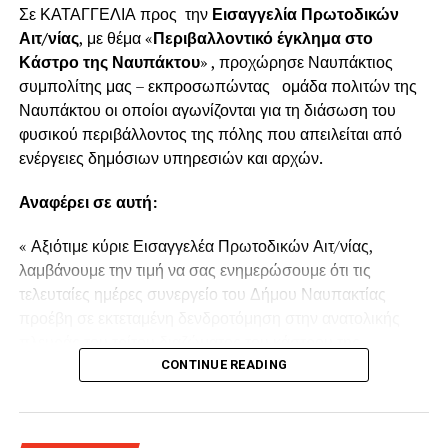
Σε ΚΑΤΑΓΓΕΛΙΑ προς την
Εισαγγελία Πρωτοδικών
Αιτ/νίας
, με θέμα «
Περιβαλλοντικό έγκλημα στο
Κάστρο της Ναυπάκτου
» , προχώρησε Ναυπάκτιος
συμπολίτης μας – εκπροσωπώντας ομάδα πολιτών της
Ναυπάκτου οι οποίοι αγωνίζονται για τη διάσωση του
φυσικού περιβάλλοντος της πόλης που απειλείται από
ενέργειες δημόσιων υπηρεσιών και αρχών.
Αναφέρει σε αυτή:
« Αξιότιμε κύριε Εισαγγελέα Πρωτοδικών Αιτ/νίας,
λαμβάνουμε την τιμή να σας ενημερώσουμε ότι τις
τελευταίες ημέρες συνεργείο του Δήμου Ναυπακτίας
προέβη σε εκτεταμένη δενδροτόμηση στην ανατολικής
πλευράς του τρίτου διαζώματος του κάστρου της
Ναυπάκτου πάνω από τη Ντάπια Τσαούς.
CONTINUE READING
Παρόμοια ενέργεια πραγματοποιήθηκε και το Καλοκαίρι
του 2022 προκαλώντας όπως και τώρα την οργισμένη