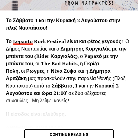
Η «Εφορεία Αρχαιοτήτων Αιτωλοακαρνανίας και
Λευκάδας» υποστηρίζει ψευδώς ότι τα δέντρα που
Το Σάββατο 1 και την Κυριακή 2 Αυγούστου στην
κόπηκαν δημιουργούσαν προβλήματα στο τείχος του
πλαζ Ναυπάκτου!
ενετικού κάστρου. Όμως τα δέντρα του κάστρου
προέρχονται από τις δεντροφυτεύσεις που έγιναν
Το
Lepanto
Rock
Festival
είναι και φέτος γεγονός!
Ο
νομίμως από το 1914 έως το 1939 (έγκριση από το
Δήμος Ναυπακτίας και ο
Δημήτρης Κοργιαλάς με την
Υπουργείο Εσωτερικών και κατόπιν από το Υπουργείο
μπάντα του (
Rider
Κοργιαλάς)
, ο
Papaz
ό με την
Γεωργίας υπό την γραμματεία του Ιωάννη Μπρικόλα) και
μπάντα του
, οι
The Bad Habits
, η
Γκρίζα
βρίσκονται σε απόσταση ασφαλείας από τα τείχη.
Πόλη,
οι
Ρωγμές
, η
Νένα Σύψα
και η
Δήμητρα
Αριτζάκη
μας προσκαλούν στην παραλία Ψανής (Πλαζ
Συνεπώς πολλά από τα δέντρα έχουν ηλικία άνω των 100
Ναυπάκτου) αυτό
το Σάββατο, 1
και την
Κυριακή 2
ετών χωρίς να έχει αναφερθεί κάποιο πρόβλημα στη
Αυγούστου και ώρα 21:00′
σε δύο αξέχαστες
στατικότητα των τειχών που να οφείλεται στην πλήρη
συναυλίες! Μη λείψει κανείς!
ανάπτυξη του ριζικού συστήματος. Το Δασαρχείο
Ναυπάκτου βεβαιώνει ότι δεν υπάρχει σχετική μελέτη ούτε
Η είσοδος είναι ελεύθερη.
η έρευνά μας εντόπισε κάποια επιστημονική μελέτη για το
Κάστρο της Ναυπάκτου που να αποδεικνύει το αντίθετο.
ΔΗΜΗΤΡΗΣ ΚΟΡΓΙΑΛΑΣ
Επίσης εντός του κάστρου υπάρχει σύγχρονο σύστημα
CONTINUE READING