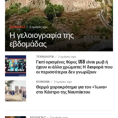
ΡΕΠΟΡΤΑΖ
2 ημέρες ago
Η γελοιογραφία της
εβδομάδας
ΤΕΧΝΟΛΟΓΙΑ
2 ημέρες ago
Γιατί ορισμένες θύρες USB είναι μωβ ή
έχουν κι άλλα χρώματα; Η διαφορά που
οι περισσότεροι δεν γνωρίζουν
ΚΟΙΝΩΝΙΑ
3 ημέρες ago
Θερμό χειροκρότημα για τον «Ίωνα»
στο Κάστρο της Ναυπάκτου
ΡΕΠΟΡΤΑΖ
3 ημέρες ago