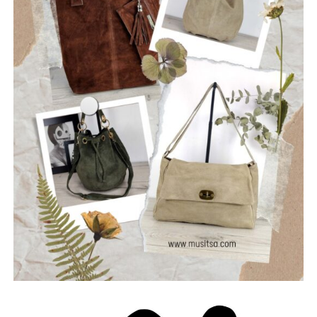
τη σιωπή και να αφήσουν το φως να περάσει μέσα από τις
ρωγμές της καθημερινότητας. Με ήχο που ισορροπεί
ανάμεσα στο εναλλακτικό ροκ, τον ελληνικό στίχο και την
ωμή ενέργεια της σκηνής, οι Ρωγμές δημιουργούν
μουσική που μιλά για την κοινωνία, τις εσωτερικές μάχες
και την ανάγκη για αλήθεια.
Μέλη του συγκροτήματος: Ανδρεόπουλος Αντώνης –
Φωνή & Κιθάρα, Σαράντης Δημήτρης – Κιθάρα, Νικολάου
Θωμάς – Μπάσο, Μηλιώνης Γρηγόρης – Τύμπανα.