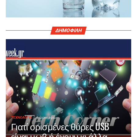
ΔΗΜΟΦΙΛΗ
ΤΕΧΝΟΛΟΓΙΑ
6 ώρες ago
Γιατί ορισμένες θύρες USB
είναι μωβ ή έχουν κι άλλα