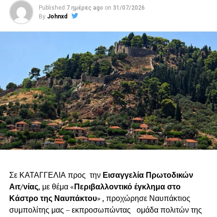
Published
7 ημέρες ago
on
31/07/2026
By
Johnxd
Σε ΚΑΤΑΓΓΕΛΙΑ προς την
Εισαγγελία Πρωτοδικών
Αιτ/νίας
, με θέμα «
Περιβαλλοντικό έγκλημα στο
Κάστρο της Ναυπάκτου
» , προχώρησε Ναυπάκτιος
συμπολίτης μας – εκπροσωπώντας ομάδα πολιτών της