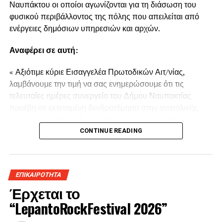
Ναυπάκτου οι οποίοι αγωνίζονται για τη διάσωση του
φυσικού περιβάλλοντος της πόλης που απειλείται από
ενέργειες δημόσιων υπηρεσιών και αρχών.
Αναφέρει σε αυτή:
« Αξιότιμε κύριε Εισαγγελέα Πρωτοδικών Αιτ/νίας,
λαμβάνουμε την τιμή να σας ενημερώσουμε ότι τις
τελευταίες ημέρες συνεργείο του Δήμου Ναυπακτίας
προέβη σε εκτεταμένη δενδροτόμηση στην ανατολικής
πλευράς του τρίτου διαζώματος του κάστρου της
Ναυπάκτου πάνω από τη Ντάπια Τσαούς.
CONTINUE READING
Παρόμοια ενέργεια πραγματοποιήθηκε και το Καλοκαίρι
του 2022 προκαλώντας όπως και τώρα την οργισμένη
ΕΠΙΚΑΙΡΟΤΗΤΑ
αντίδραση των κατοίκων του παραδοσιακού οικισμού της
Έρχεται το
πόλης της Ναυπάκτου αλλά και της ευρύτερης περιοχής.
“LepantoRockFestival 2026”
Το σχέδιο εκχέρσωσης του λόφου της Ναυπάκτου