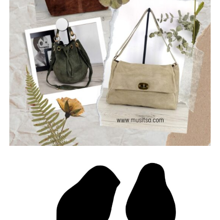
μουσική που μιλά για την κοινωνία, τις εσωτερικές μάχες
και την ανάγκη για αλήθεια.
Μέλη του συγκροτήματος: Ανδρεόπουλος Αντώνης –
Φωνή & Κιθάρα, Σαράντης Δημήτρης – Κιθάρα, Νικολάου
Θωμάς – Μπάσο, Μηλιώνης Γρηγόρης – Τύμπανα.