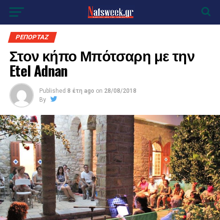
ΡΕΠΟΡΤΑΖ
Στον κήπο Μπότσαρη με την
Etel Adnan
Published
8 έτη ago
on
28/08/2018
By