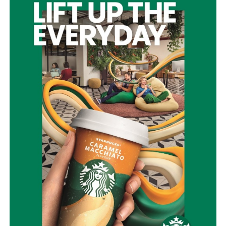
διαρκή συνεργασία όλων των εμπλεκόμενων φορέων.
Γι’ αυτό προτείνουμε τη δημιουργία του προγράμματος
«ΑΣΠΙΔΑ ΝΑΥΠΑΚΤΙΑ 2030», ενός σύγχρονου σχεδίου
Πολιτικής Προστασίας και Κλιματικής Ανθεκτικότητας,
που θα περιλαμβάνει:
Ψηφιακή επιτήρηση των δασών, με drones, θερμικές
κάμερες και σύγχρονα συστήματα έγκαιρης ανίχνευσης
καπνού και πυρκαγιάς.
Αξιοποίηση της Εύηνολίμνης ως επιχειρησιακού
πλεονεκτήματος, εξετάζοντας τη δυνατότητα υδροληψίας
από εναέρια μέσα και δημιουργώντας δίκτυο
υδατοδεξαμενών στις ορεινές δημοτικές ενότητες.
Ίδρυση Δημοτικού Σώματος Εθελοντών Πολιτικής
Προστασίας, με εκπαίδευση, πιστοποίηση και ουσιαστικά
κίνητρα συμμετοχής για νέους, αποστράτους των