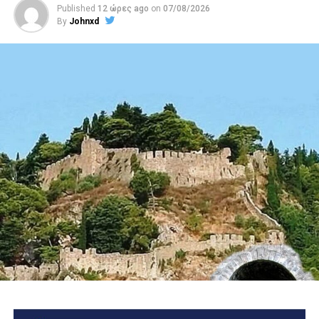
Published
12 ώρες ago
on
07/08/2026
By
Johnxd