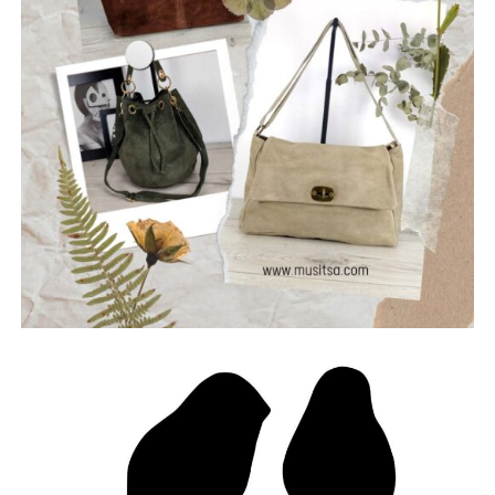
απαραίτητες παρεμβάσεις να υλοποιηθούν χωρίς
επιβάρυνση των δημοτών.
Η Πολιτική Προστασία δεν είναι μια υπηρεσία που
ενεργοποιείται μόνο όταν ξεσπάσει μια πυρκαγιά. Είναι
μια συνεχής επένδυση στην ασφάλεια των ανθρώπων,
των χωριών μας, των δασών μας και της πολιτιστικής μας
κληρονομιάς.
Η Ναυπακτία μπορεί και πρέπει να γίνει πρότυπο Δήμου
στην πρόληψη και την αντιμετώπιση φυσικών
καταστροφών.
Με σχέδιο.
Με τεχνολογία.
Με εθελοντισμό.
Με συνεργασία.
Γιατί η καλύτερη πυρκαγιά είναι εκείνη που δεν θα