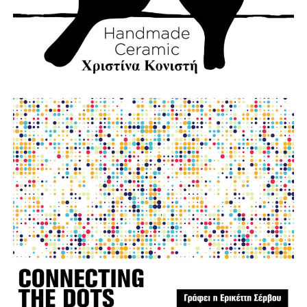
εκδηλωθεί ποτέ.
Την ίδια στιγμή, αποτίουμε φόρο τιμής στους
πυροσβέστες που έχασαν τη ζωή τους υπηρετώντας το
καθήκον. Η αυτοθυσία τους μας υπενθυμίζει ότι η
Πολιτική Προστασία δεν είναι μια θεωρητική έννοια, αλλά
ένας καθημερινός αγώνας που πολλές φορές πληρώνεται
με ανθρώπινες ζωές.
Παράλληλα, εκφράζουμε την αμέριστη συμπαράστασή μας
στους κατοίκους του όμορου Δήμου Δωρίδας, που
δοκιμάστηκαν από τις καταστροφικές πυρκαγιές. Οι
πληγές που αφήνει πίσω της η φωτιά δεν γνωρίζουν
διοικητικά όρια. Είναι πληγές που αφορούν ολόκληρη τη
Στερεά Ελλάδα και απαιτούν αλληλεγγύη, συντονισμό και
κοινή προσπάθεια.
Η Ναυπακτία αξίζει να είναι έτοιμη πριν από την επόμενη
κρίση. Η πρόληψη δεν είναι κόστος. Είναι η μεγαλύτερη
επένδυση στην ανθρώπινη ζωή, στο φυσικό περιβάλλον,