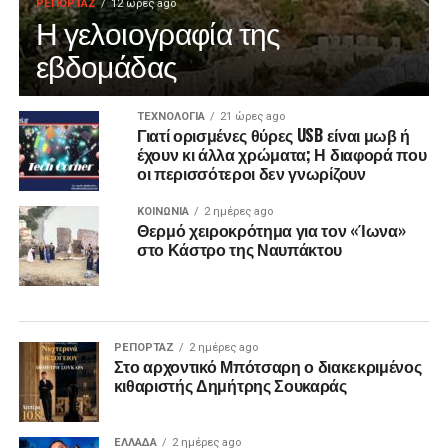
ΡΕΠΟΡΤΑΖ
12 ώρες ago
Η γελοιογραφία της
εβδομάδας
ΤΕΧΝΟΛΟΓΙΑ
21 ώρες ago
Γιατί ορισμένες θύρες USB είναι μωβ ή
έχουν κι άλλα χρώματα; Η διαφορά που
οι περισσότεροι δεν γνωρίζουν
ΚΟΙΝΩΝΙΑ
2 ημέρες ago
Θερμό χειροκρότημα για τον «Ίωνα»
στο Κάστρο της Ναυπάκτου
ΡΕΠΟΡΤΑΖ
2 ημέρες ago
Στο αρχοντικό Μπότσαρη ο διακεκριμένος
κιθαριστής Δημήτρης Σουκαράς
ΕΛΛΑΔΑ
2 ημέρες ago