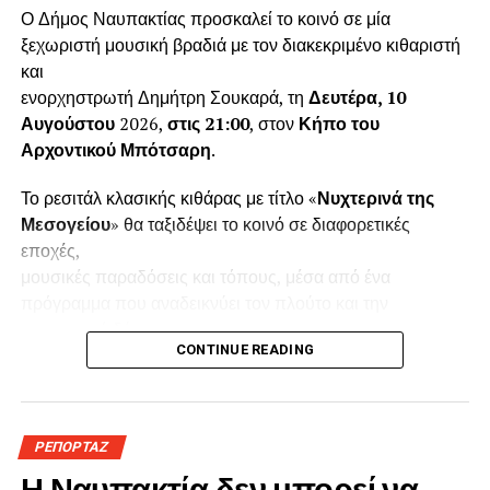
Ο Δήμος Ναυπακτίας προσκαλεί το κοινό σε μία
ξεχωριστή μουσική βραδιά με τον διακεκριμένο κιθαριστή
και
ενορχηστρωτή Δημήτρη Σουκαρά, τη
Δευτέρα, 10
Αυγούστου
2026,
στις 21:00
, στον
Κήπο του
Αρχοντικού Μπότσαρη
.
Το ρεσιτάλ κλασικής κιθάρας με τίτλο «
Νυχτερινά της
Μεσογείου
» θα ταξιδέψει το κοινό σε διαφορετικές
εποχές,
μουσικές παραδόσεις και τόπους, μέσα από ένα
πρόγραμμα που αναδεικνύει τον πλούτο και την
εκφραστική δύναμη της
CONTINUE READING
κιθάρας. Η εκδήλωση πραγματοποιείται με την
υποστήριξη του Ιδρύματος Δημητρίου και Αίγλης
Μπότσαρη.
Ο Δημήτρης Σουκαράς, με έδρα το Λονδίνο,
ΡΕΠΟΡΤΑΖ
συγκαταλέγεται στους σημαντικότερους Έλληνες
Η Ναυπακτία δεν μπορεί να
κιθαριστές της νεότερης