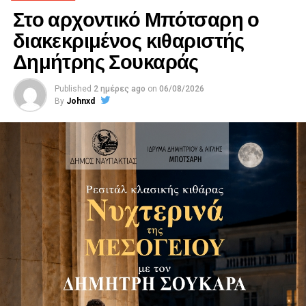
Στο αρχοντικό Μπότσαρη ο
διακεκριμένος κιθαριστής
Δημήτρης Σουκαράς
Published
2 ημέρες ago
on
06/08/2026
By
Johnxd