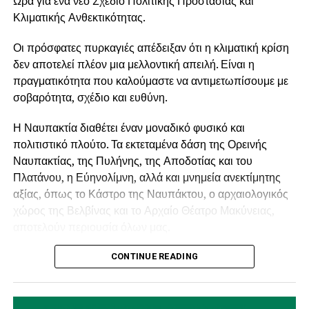
Χατζιδάκι και του Μίκη Θεοδωράκη. Το μουσικό ταξίδι
Ώρα για ένα νέο Σχέδιο Πολιτικής Προστασίας και
συμπληρώνουν έργα των Erik Satie, Carlo Domeniconi,
Κλιματικής Ανθεκτικότητας.
Jorge
Οι πρόσφατες πυρκαγιές απέδειξαν ότι η κλιματική κρίση
Cardoso και Roland Dyens, καθώς και επιλογές από
δεν αποτελεί πλέον μια μελλοντική απειλή. Είναι η
τραγούδια των Beatles.
πραγματικότητα που καλούμαστε να αντιμετωπίσουμε με
Κάτω από τον αυγουστιάτικο ουρανό και στο ξεχωριστό
σοβαρότητα, σχέδιο και ευθύνη.
περιβάλλον Αρχοντικού Μπότσαρη, τα «Νυχτερινά της
Μεσογείου» υπόσχονται μία βραδιά υψηλής αισθητικής,
Η Ναυπακτία διαθέτει έναν μοναδικό φυσικό και
γεμάτη μελωδίες, εικόνες και μουσικά χρώματα από την
πολιτιστικό πλούτο. Τα εκτεταμένα δάση της Ορεινής
Ελλάδα, τη Μεσόγειο και τον κόσμο.
Ναυπακτίας, της Πυλήνης, της Αποδοτίας και του
Πλατάνου, η Εύηνολίμνη, αλλά και μνημεία ανεκτίμητης
αξίας, όπως το Κάστρο της Ναυπάκτου, ο αρχαιολογικός
χώρος της Βελβίνας και το Αρχαίο Θέατρο Μακύνειας,
αποτελούν περιουσία όλων μας.
Η προστασία τους δεν μπορεί να βασίζεται μόνο στην
CONTINUE READING
καταστολή μιας πυρκαγιάς όταν αυτή εκδηλωθεί.
Απαιτείται ένας ολοκληρωμένος σχεδιασμός με έμφαση
στην πρόληψη, την τεχνολογία, τον εθελοντισμό και τη