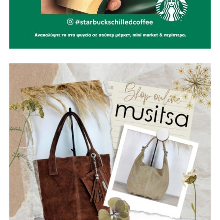
Σωμάτων Ασφαλείας και ενεργούς πολίτες, σε
συνεργασία με όλες τις εθελοντικές ομάδες της περιοχής.
Ειδικά σχέδια πυροπροστασίας για μνημεία και
αρχαιολογικούς χώρους, όπως το Κάστρο της
Ναυπάκτου, η Βελβίνα και το Αρχαίο Θέατρο Μακύνειας,
ώστε να προστατεύσουμε όχι μόνο το φυσικό αλλά και το
πολιτιστικό μας κεφάλαιο.
Ίδρυση μόνιμου Κέντρου Διαχείρισης Κρίσεων, το
οποίο θα συντονίζει σε πραγματικό χρόνο τον Δήμο, την
Πυροσβεστική, τις Δασικές Υπηρεσίες, την Περιφέρεια και
τις εθελοντικές ομάδες, αξιοποιώντας την τεχνολογία και
κάθε διαθέσιμο χρηματοδοτικό εργαλείο.
Εξασφάλιση χρηματοδότησης του προγράμματος
μέσω ευρωπαϊκών και εθνικών πόρων, όπως το ΕΣΠΑ,
το Ταμείο Ανάκαμψης, το πρόγραμμα «ΑΙΓΙΣ», τα
προγράμματα INTERREG και το Πράσινο Ταμείο, ώστε οι