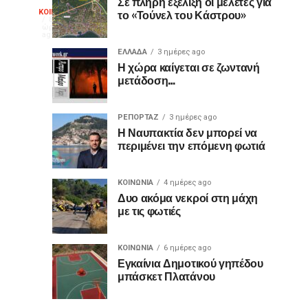
διακεκριμένος
Σε πλήρη εξέλιξη οι μελέτες για
Θερμό
το «Τούνελ του Κάστρου»
ΚΟΙΝΩΝΙΑ
κιθαριστής
Με
8
ώρες
Δημήτρης
μεγάλη
ago
χειροκρότημα
Σουκαράς
επιτυχία
ΕΛΛΑΔΑ
3 ημέρες ago
Η χώρα καίγεται σε ζωντανή
πραγματοποιήθηκε
για
μετάδοση…
την
Τετάρτη,
τον
5
ΡΕΠΟΡΤΑΖ
3 ημέρες ago
Αυγούστου
Η Ναυπακτία δεν μπορεί να
«Ίωνα»
2026,
περιμένει την επόμενη φωτιά
στο
στο
Κάστρο
ΚΟΙΝΩΝΙΑ
4 ημέρες ago
της
Κάστρο
Δυο ακόμα νεκροί στη μάχη
Ναυπάκτου,
με τις φωτιές
η
της
θεατρική
παράσταση «Ίων
ΚΟΙΝΩΝΙΑ
6 ημέρες ago
Ναυπάκτου
Εγκαίνια Δημοτικού γηπέδου
του
μπάσκετ Πλατάνου
Ευριπίδη:
“Η