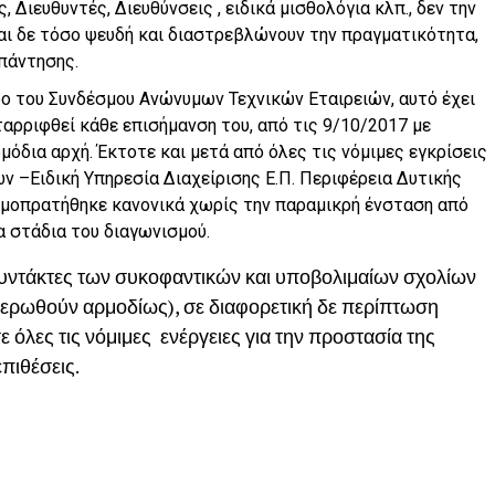
 Διευθυντές, Διευθύνσεις , ειδικά μισθολόγια κλπ., δεν την
ναι δε τόσο ψευδή και διαστρεβλώνουν την πραγματικότητα,
απάντησης.
φο του Συνδέσμου Ανώνυμων Τεχνικών Εταιρειών, αυτό έχει
αρριφθεί κάθε επισήμανση του, από τις 9/10/2017 με
όδια αρχή. Έκτοτε και μετά από όλες τις νόμιμες εγκρίσεις
ν –Ειδική Υπηρεσία Διαχείρισης Ε.Π. Περιφέρεια Δυτικής
δημοπρατήθηκε κανονικά χωρίς την παραμικρή ένσταση από
α στάδια του διαγωνισμού.
συντάκτες των συκοφαντικών και υποβολιμαίων σχολίων
ερωθούν αρμοδίως), σε διαφορετική δε περίπτωση
όλες τις νόμιμες ενέργειες για την προστασία της
πιθέσεις.