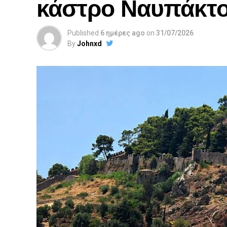
κάστρο Ναυπάκτ
Published
6 ημέρες ago
on
31/07/2026
By
Johnxd