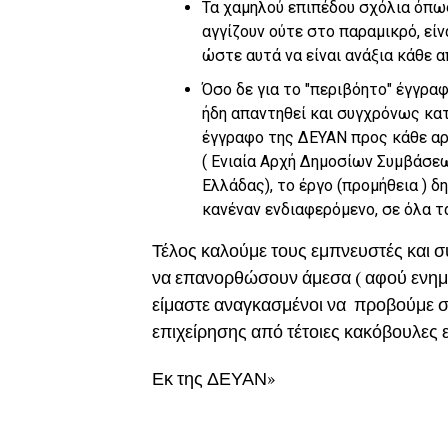
Τα χαμηλού επιπέδου σχόλια όπως,
αγγίζουν ούτε στο παραμικρό, εί
ώστε αυτά να είναι ανάξια κάθε 
Όσο δε για το ″περιβόητο″ έγγρα
ήδη απαντηθεί και συγχρόνως κατ
έγγραφο της ΔΕΥΑΝ προς κάθε αρμ
( Ενιαία Αρχή Δημοσίων Συμβάσεω
Ελλάδας), το έργο (προμήθεια ) 
κανέναν ενδιαφερόμενο, σε όλα τ
Τέλος καλούμε τους εμπνευστές και 
να επανορθώσουν άμεσα ( αφού ενημ
είμαστε αναγκασμένοι να προβούμε σε 
επιχείρησης από τέτοιες κακόβουλες ε
Εκ της ΔΕΥΑΝ»