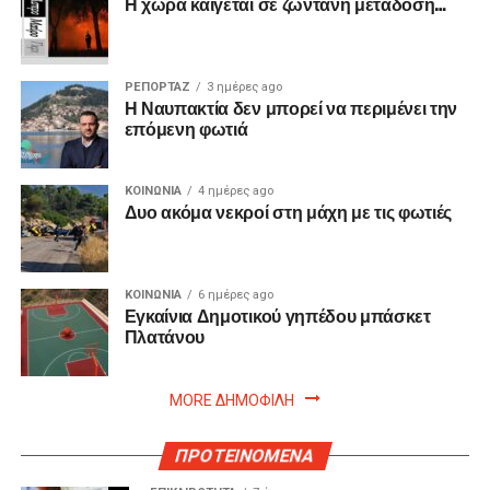
Η χώρα καίγεται σε ζωντανή μετάδοση…
ΡΕΠΟΡΤΑΖ
3 ημέρες ago
Η Ναυπακτία δεν μπορεί να περιμένει την
επόμενη φωτιά
ΚΟΙΝΩΝΙΑ
4 ημέρες ago
Δυο ακόμα νεκροί στη μάχη με τις φωτιές
ΚΟΙΝΩΝΙΑ
6 ημέρες ago
Εγκαίνια Δημοτικού γηπέδου μπάσκετ
Πλατάνου
MORE ΔΗΜΟΦΙΛΗ
ΠΡΟΤΕΙΝΟΜΕΝΑ