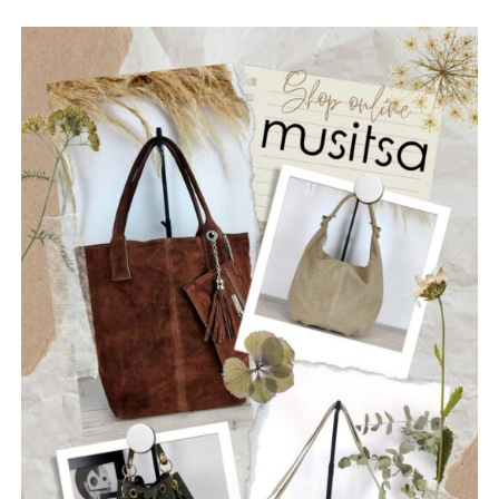
(lead+ vocals), Chris Krikonis στα drums, Jim Bourlekas στο
μπάσο, Billy Nikolarakis στην ηλεκτρική κιθάρα
(rhythm + vocals) και Chris Fakiolas στα lead vocals.
ΡΩΓΜΕΣ
Οι “Ρωγμές” είναι ένα νεοσύστατο ελληνικό ροκ
συγκρότημα που ιδρύθηκε τον Ιούλιο του 2025, με έδρα
την Ναύπακτο. Το όνομά τους αντικατοπτρίζει τη
φιλοσοφία τους: να ραγίσουν τις βεβαιότητες, να σπάσουν
τη σιωπή και να αφήσουν το φως να περάσει μέσα από τις
ρωγμές της καθημερινότητας. Με ήχο που ισορροπεί
ανάμεσα στο εναλλακτικό ροκ, τον ελληνικό στίχο και την
ωμή ενέργεια της σκηνής, οι Ρωγμές δημιουργούν
μουσική που μιλά για την κοινωνία, τις εσωτερικές μάχες
και την ανάγκη για αλήθεια.
Μέλη του συγκροτήματος: Ανδρεόπουλος Αντώνης –
Φωνή & Κιθάρα, Σαράντης Δημήτρης – Κιθάρα, Νικολάου