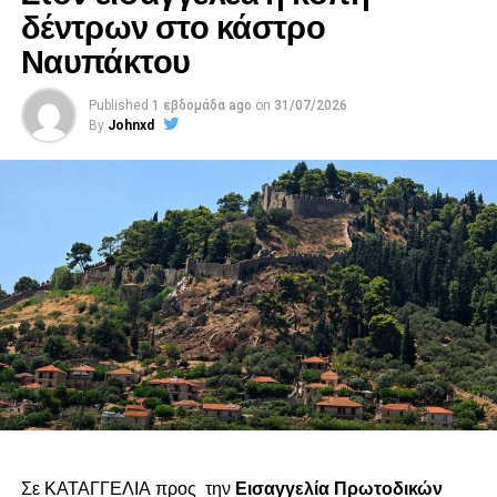
δέντρων στο κάστρο
Ναυπάκτου
Published
1 εβδομάδα ago
on
31/07/2026
By
Johnxd
Σε ΚΑΤΑΓΓΕΛΙΑ προς την
Εισαγγελία Πρωτοδικών