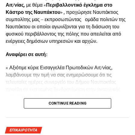
Αιτ/νίας
, με θέμα «
Περιβαλλοντικό έγκλημα στο
Κάστρο της Ναυπάκτου
» , προχώρησε Ναυπάκτιος
συμπολίτης μας – εκπροσωπώντας ομάδα πολιτών της
Ναυπάκτου οι οποίοι αγωνίζονται για τη διάσωση του
φυσικού περιβάλλοντος της πόλης που απειλείται από
ενέργειες δημόσιων υπηρεσιών και αρχών.
Αναφέρει σε αυτή:
« Αξιότιμε κύριε Εισαγγελέα Πρωτοδικών Αιτ/νίας,
λαμβάνουμε την τιμή να σας ενημερώσουμε ότι τις
τελευταίες ημέρες συνεργείο του Δήμου Ναυπακτίας
προέβη σε εκτεταμένη δενδροτόμηση στην ανατολικής
πλευράς του τρίτου διαζώματος του κάστρου της
Ναυπάκτου πάνω από τη Ντάπια Τσαούς.
CONTINUE READING
Παρόμοια ενέργεια πραγματοποιήθηκε και το Καλοκαίρι
του 2022 προκαλώντας όπως και τώρα την οργισμένη
ΕΠΙΚΑΙΡΟΤΗΤΑ
αντίδραση των κατοίκων του παραδοσιακού οικισμού της