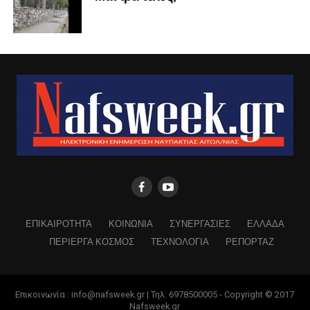
ΕΠΙΚΑΙΡΟΤΗΤΑ
ΚΟΙΝΩΝΙΑ
ΣΥΝΕΡΓΑΣΙΕΣ
ΕΛΛΑΔΑ
ΠΕΡΙΕΡΓΑ ΚΟΣΜΟΣ
ΤΕΧΝΟΛΟΓΙΑ
ΡΕΠΟΡΤΑΖ
Επικοινωνία : info@nafsweek.gr | Τηλ: 6978500005 - Copyright © 2017
Nafsweek.gr