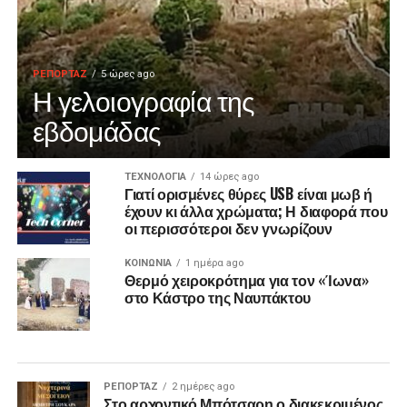
ΡΕΠΟΡΤΑΖ
5 ώρες ago
Η γελοιογραφία της
εβδομάδας
ΤΕΧΝΟΛΟΓΙΑ
14 ώρες ago
Γιατί ορισμένες θύρες USB είναι μωβ ή
έχουν κι άλλα χρώματα; Η διαφορά που
οι περισσότεροι δεν γνωρίζουν
ΚΟΙΝΩΝΙΑ
1 ημέρα ago
Θερμό χειροκρότημα για τον «Ίωνα»
στο Κάστρο της Ναυπάκτου
ΡΕΠΟΡΤΑΖ
2 ημέρες ago
Στο αρχοντικό Μπότσαρη ο διακεκριμένος