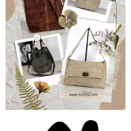
ρωγμές της καθημερινότητας. Με ήχο που ισορροπεί
ανάμεσα στο εναλλακτικό ροκ, τον ελληνικό στίχο και την
ωμή ενέργεια της σκηνής, οι Ρωγμές δημιουργούν
μουσική που μιλά για την κοινωνία, τις εσωτερικές μάχες
και την ανάγκη για αλήθεια.
Μέλη του συγκροτήματος: Ανδρεόπουλος Αντώνης –
Φωνή & Κιθάρα, Σαράντης Δημήτρης – Κιθάρα, Νικολάου
Θωμάς – Μπάσο, Μηλιώνης Γρηγόρης – Τύμπανα.