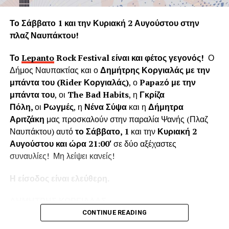
Η «Εφορεία Αρχαιοτήτων Αιτωλοακαρνανίας και
Λευκάδας» υποστηρίζει ψευδώς ότι τα δέντρα που
Το Σάββατο 1 και την Κυριακή 2 Αυγούστου στην
κόπηκαν δημιουργούσαν προβλήματα στο τείχος του
πλαζ Ναυπάκτου!
ενετικού κάστρου. Όμως τα δέντρα του κάστρου
προέρχονται από τις δεντροφυτεύσεις που έγιναν
Το
Lepanto
Rock
Festival
είναι και φέτος γεγονός!
Ο
νομίμως από το 1914 έως το 1939 (έγκριση από το
Δήμος Ναυπακτίας και ο
Δημήτρης Κοργιαλάς με την
Υπουργείο Εσωτερικών και κατόπιν από το Υπουργείο
μπάντα του (
Rider
Κοργιαλάς)
, ο
Papaz
ό με την
Γεωργίας υπό την γραμματεία του Ιωάννη Μπρικόλα) και
μπάντα του
, οι
The Bad Habits
, η
Γκρίζα
βρίσκονται σε απόσταση ασφαλείας από τα τείχη.
Πόλη,
οι
Ρωγμές
, η
Νένα Σύψα
και η
Δήμητρα
Αριτζάκη
μας προσκαλούν στην παραλία Ψανής (Πλαζ
Συνεπώς πολλά από τα δέντρα έχουν ηλικία άνω των 100
Ναυπάκτου) αυτό
το Σάββατο, 1
και την
Κυριακή 2
ετών χωρίς να έχει αναφερθεί κάποιο πρόβλημα στη
Αυγούστου και ώρα 21:00′
σε δύο αξέχαστες
στατικότητα των τειχών που να οφείλεται στην πλήρη
συναυλίες! Μη λείψει κανείς!
ανάπτυξη του ριζικού συστήματος. Το Δασαρχείο
Ναυπάκτου βεβαιώνει ότι δεν υπάρχει σχετική μελέτη ούτε
Η είσοδος είναι ελεύθερη.
η έρευνά μας εντόπισε κάποια επιστημονική μελέτη για το
Κάστρο της Ναυπάκτου που να αποδεικνύει το αντίθετο.
ΔΗΜΗΤΡΗΣ ΚΟΡΓΙΑΛΑΣ
Επίσης εντός του κάστρου υπάρχει σύγχρονο σύστημα
CONTINUE READING
πυροπροστασίας το οποίο μπορεί να το προστατέψει από
Ο
Δημήτρης Κοργιαλάς
είναι