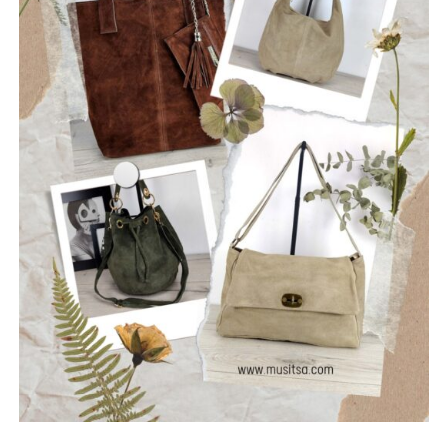
φιλοσοφία τους: να ραγίσουν τις βεβαιότητες, να σπάσουν
τη σιωπή και να αφήσουν το φως να περάσει μέσα από τις
ρωγμές της καθημερινότητας. Με ήχο που ισορροπεί
ανάμεσα στο εναλλακτικό ροκ, τον ελληνικό στίχο και την
ωμή ενέργεια της σκηνής, οι Ρωγμές δημιουργούν
μουσική που μιλά για την κοινωνία, τις εσωτερικές μάχες
και την ανάγκη για αλήθεια.
Μέλη του συγκροτήματος: Ανδρεόπουλος Αντώνης –
Φωνή & Κιθάρα, Σαράντης Δημήτρης – Κιθάρα, Νικολάου
Θωμάς – Μπάσο, Μηλιώνης Γρηγόρης – Τύμπανα.