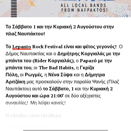
πνεύμονα της Γης.
Η «Εφορεία Αρχαιοτήτων Αιτωλοακαρνανίας και
Λευκάδας» υποστηρίζει ψευδώς ότι τα δέντρα που
Το Σάββατο 1 και την Κυριακή 2 Αυγούστου στην
κόπηκαν δημιουργούσαν προβλήματα στο τείχος του
πλαζ Ναυπάκτου!
ενετικού κάστρου. Όμως τα δέντρα του κάστρου
προέρχονται από τις δεντροφυτεύσεις που έγιναν
Το
Lepanto
Rock
Festival
είναι και φέτος γεγονός!
Ο
νομίμως από το 1914 έως το 1939 (έγκριση από το
Δήμος Ναυπακτίας και ο
Δημήτρης Κοργιαλάς με την
Υπουργείο Εσωτερικών και κατόπιν από το Υπουργείο
μπάντα του (
Rider
Κοργιαλάς)
, ο
Papaz
ό με την
Γεωργίας υπό την γραμματεία του Ιωάννη Μπρικόλα) και
μπάντα του
, οι
The Bad Habits
, η
Γκρίζα
βρίσκονται σε απόσταση ασφαλείας από τα τείχη.
Πόλη,
οι
Ρωγμές
, η
Νένα Σύψα
και η
Δήμητρα
Αριτζάκη
μας προσκαλούν στην παραλία Ψανής (Πλαζ
Συνεπώς πολλά από τα δέντρα έχουν ηλικία άνω των 100
Ναυπάκτου) αυτό
το Σάββατο, 1
και την
Κυριακή 2
ετών χωρίς να έχει αναφερθεί κάποιο πρόβλημα στη
Αυγούστου και ώρα 21:00′
σε δύο αξέχαστες
στατικότητα των τειχών που να οφείλεται στην πλήρη
συναυλίες! Μη λείψει κανείς!
ανάπτυξη του ριζικού συστήματος. Το Δασαρχείο
Ναυπάκτου βεβαιώνει ότι δεν υπάρχει σχετική μελέτη ούτε
Η είσοδος είναι ελεύθερη.
η έρευνά μας εντόπισε κάποια επιστημονική μελέτη για το
Κάστρο της Ναυπάκτου που να αποδεικνύει το αντίθετο.
ΔΗΜΗΤΡΗΣ ΚΟΡΓΙΑΛΑΣ