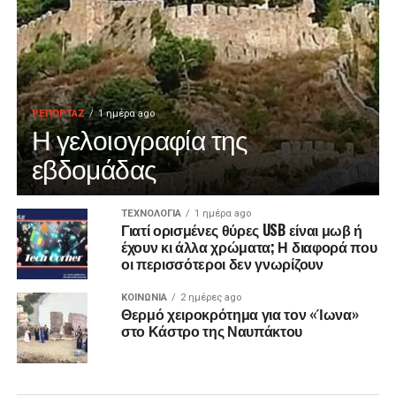
ΡΕΠΟΡΤΑΖ
1 ημέρα ago
Η γελοιογραφία της
εβδομάδας
ΤΕΧΝΟΛΟΓΙΑ
1 ημέρα ago
Γιατί ορισμένες θύρες USB είναι μωβ ή
έχουν κι άλλα χρώματα; Η διαφορά που
οι περισσότεροι δεν γνωρίζουν
ΚΟΙΝΩΝΙΑ
2 ημέρες ago
Θερμό χειροκρότημα για τον «Ίωνα»
στο Κάστρο της Ναυπάκτου