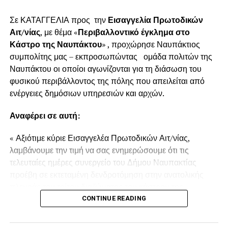
Σε ΚΑΤΑΓΓΕΛΙΑ προς την
Εισαγγελία Πρωτοδικών
Αιτ/νίας
, με θέμα «
Περιβαλλοντικό έγκλημα στο
Κάστρο της Ναυπάκτου
» , προχώρησε Ναυπάκτιος
συμπολίτης μας – εκπροσωπώντας ομάδα πολιτών της
Ναυπάκτου οι οποίοι αγωνίζονται για τη διάσωση του
φυσικού περιβάλλοντος της πόλης που απειλείται από
ενέργειες δημόσιων υπηρεσιών και αρχών.
Αναφέρει σε αυτή:
« Αξιότιμε κύριε Εισαγγελέα Πρωτοδικών Αιτ/νίας,
λαμβάνουμε την τιμή να σας ενημερώσουμε ότι τις
τελευταίες ημέρες συνεργείο του Δήμου Ναυπακτίας
προέβη σε εκτεταμένη δενδροτόμηση στην ανατολικής
πλευράς του τρίτου διαζώματος του κάστρου της
Ναυπάκτου πάνω από τη Ντάπια Τσαούς.
CONTINUE READING
Παρόμοια ενέργεια πραγματοποιήθηκε και το Καλοκαίρι