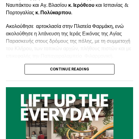
Ναυπάκτου και Αγ. Βλασίου
κ. Ιερόθεου
και Ισπανίας &
Πορτογαλίας
κ. Πολύκαρπου
.
Ακολούθησε αρτοκλασία στην Πλατεία Φαρμάκη, ενώ
ακολούθησε η λιτάνευση της Ιεράς Εικόνας της Αγίας
Παρασκευής στους δρόμους της πόλης, με τη συμμετοχή
του Κλήρου, των τοπικών αρχών, πλήθους πιστών και με
επικεφαλής την Παπαχαραλαμπείο Φιλαρμονική.
Ανήμερα της εορτής, Κυριακή 26 Ιουλίου
στις 7:00 το
CONTINUE READING
πρωί θα τελεστεί ο Πανηγυρικός Όρθρος και η
Αρχιερατική Θεία Λειτουργία, ενώ στις 7:00 το απόγευμα
θα τελεστούν ο Εσπερινός και η Ιερά Παράκληση προς
τιμήν της Αγίας Παρασκευής.