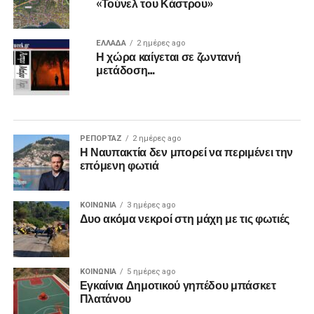
«Τούνελ του Κάστρου»
ΕΛΛΑΔΑ
2 ημέρες ago
Η χώρα καίγεται σε ζωντανή
μετάδοση…
ΡΕΠΟΡΤΑΖ
2 ημέρες ago
Η Ναυπακτία δεν μπορεί να περιμένει την
επόμενη φωτιά
ΚΟΙΝΩΝΙΑ
3 ημέρες ago
Δυο ακόμα νεκροί στη μάχη με τις φωτιές
ΚΟΙΝΩΝΙΑ
5 ημέρες ago
Εγκαίνια Δημοτικού γηπέδου μπάσκετ
Πλατάνου