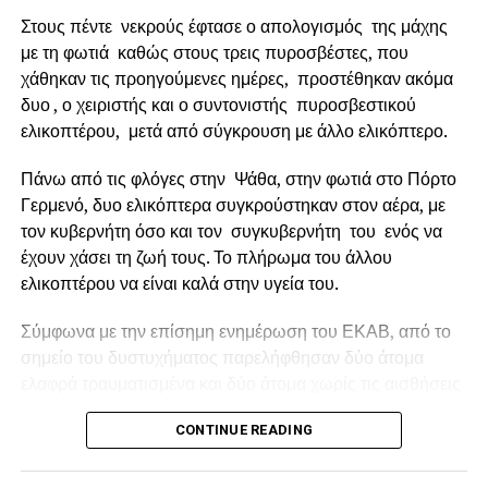
Στους πέντε νεκρούς έφτασε ο απολογισμός της μάχης
με τη φωτιά καθώς στους τρεις πυροσβέστες, που
χάθηκαν τις προηγούμενες ημέρες, προστέθηκαν ακόμα
δυο , ο χειριστής και ο συντονιστής πυροσβεστικού
ελικοπτέρου, μετά από σύγκρουση με άλλο ελικόπτερο.
Πάνω από τις φλόγες στην Ψάθα, στην φωτιά στο Πόρτο
Γερμενό, δυο ελικόπτερα συγκρούστηκαν στον αέρα, με
τον κυβερνήτη όσο και τον συγκυβερνήτη του ενός να
έχουν χάσει τη ζωή τους. Το πλήρωμα του άλλου
ελικοπτέρου να είναι καλά στην υγεία του.
Ο Δήμαρχος Ναυπακτίας κ.
Βασίλης Γκίζας
δήλωσε
Σύμφωνα με την επίσημη ενημέρωση του ΕΚΑΒ, από το
σχετικά: «
Η Παράκαμψη του Κάστρου Ναυπάκτου
σημείο του δυστυχήματος παρελήφθησαν δύο άτομα
αποτελεί ένα έργο ορόσημο. Ένα μεγάλο και φιλόδοξο
ελαφρά τραυματισμένα και δύο άτομα χωρίς τις αισθήσεις
έργο, που μπορεί να αλλάξει καθοριστικά τη λειτουργία,
τους. Και οι τέσσερις διακομίστηκαν στο 251 Γενικό
την εικόνα και την προοπτική της πόλης μας. Με την
CONTINUE READING
Νοσοκομείο Αεροπορίας (251 ΓΝΑ).
εξασφάλιση της χρηματοδότησης και τη διαμόρφωση του
αναγκαίου θεσμικού πλαισίου, περνάμε πλέον στο
Οι κυβερνήτες των ελικοπτέρων ήταν αλλοδαποί και οι