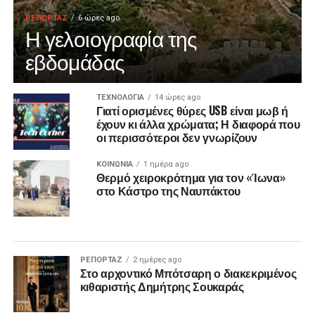
ΡΕΠΟΡΤΑΖ
6 ώρες ago
Η γελοιογραφία της
εβδομάδας
ΤΕΧΝΟΛΟΓΙΑ
14 ώρες ago
Γιατί ορισμένες θύρες USB είναι μωβ ή
έχουν κι άλλα χρώματα; Η διαφορά που
οι περισσότεροι δεν γνωρίζουν
ΚΟΙΝΩΝΙΑ
1 ημέρα ago
Θερμό χειροκρότημα για τον «Ίωνα»
στο Κάστρο της Ναυπάκτου
ΡΕΠΟΡΤΑΖ
2 ημέρες ago
Στο αρχοντικό Μπότσαρη ο διακεκριμένος
κιθαριστής Δημήτρης Σουκαράς