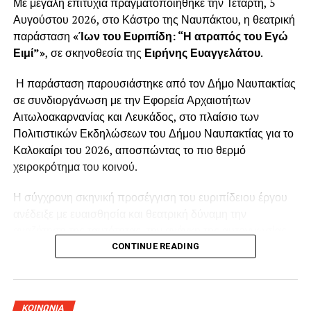
Με μεγάλη επιτυχία πραγματοποιήθηκε την Τετάρτη, 5
Αυγούστου 2026, στο Κάστρο της Ναυπάκτου, η θεατρική
παράσταση
«Ίων του Ευριπίδη: “Η ατραπός του Εγώ
Ειμί”»
, σε σκηνοθεσία της
Ειρήνης Ευαγγελάτου
.
Η παράσταση παρουσιάστηκε από τον Δήμο Ναυπακτίας
σε συνδιοργάνωση με την Εφορεία Αρχαιοτήτων
Αιτωλοακαρνανίας και Λευκάδος, στο πλαίσιο των
Πολιτιστικών Εκδηλώσεων του Δήμου Ναυπακτίας για το
Καλοκαίρι του 2026, αποσπώντας το πιο θερμό
χειροκρότημα του κοινού.
Η σύγχρονη σκηνική προσέγγιση του ευριπίδειου έργου
ανέδειξε με ευαισθησία και θεατρική δύναμη την
αναζήτηση της ταυτότητας, την ανάγκη της αυτογνωσίας,
το τραύμα της εγκατάλειψης και τη συμφιλίωση με το
CONTINUE READING
παρελθόν. Η σκηνοθετική ματιά της Ειρήνης
Ευαγγελάτου, οι ερμηνείες, η κίνηση, η μουσικότητα και η
ιδιαίτερη ατμόσφαιρα του Κάστρου συνέθεσαν μία
ΚΟΙΝΩΝΙΑ