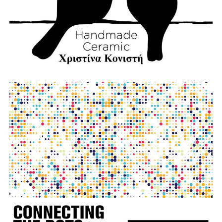
φωτο:aftodioikisi