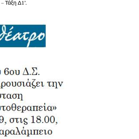
– Τάξη Δ1’.