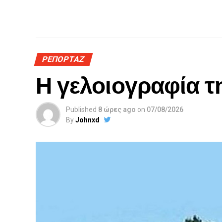
ΡΕΠΟΡΤΑΖ
Η γελοιογραφία τ
Published
8 ώρες ago
on
07/08/2026
By
Johnxd