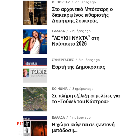
ΡΕΠΟΡΤΑΖ
2 ημέρες ago
Γιατί
Θερμό
ΤΕΧΝΟΛΟΓΙΑ
ΚΟΙΝΩΝΙΑ
Στο αρχοντικό Μπότσαρη ο
17
1
διακεκριμένος κιθαριστής
ορισμένες
χειροκρότημα
ώρες
ημέρα
ago
ago
Δημήτρης Σουκαράς
θύρες
για
USB
τον
ΕΛΛΑΔΑ
2 ημέρες ago
είναι
«Ίωνα»
“ΛΕΥΚΗ ΝΥΧΤΑ” στη
Ναύπακτο 2026
μωβ
στο
ή
Κάστρο
έχουν
της
ΣΥΝΕΡΓΑΣΙΕΣ
3 ημέρες ago
κι
Ναυπάκτου
Εορτή της Δημοκρατίας
άλλα
χρώματα;
Η
ΚΟΙΝΩΝΙΑ
3 ημέρες ago
διαφορά
Σε πλήρη εξέλιξη οι μελέτες για
το «Τούνελ του Κάστρου»
που
οι
περισσότεροι
ΕΛΛΑΔΑ
4 ημέρες ago
Η
δεν
Η χώρα καίγεται σε ζωντανή
ΡΕΠΟΡΤΑΖ
8
μετάδοση…
γνωρίζουν
ώρες
ago