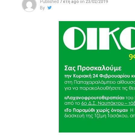
Published
7 έτη ago
on
23/02/2019
By