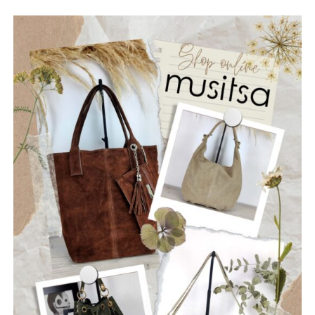
(lead+ vocals), Chris Krikonis στα drums, Jim Bourlekas στο
μπάσο, Billy Nikolarakis στην ηλεκτρική κιθάρα
(rhythm + vocals) και Chris Fakiolas στα lead vocals.
ΡΩΓΜΕΣ
Οι “Ρωγμές” είναι ένα νεοσύστατο ελληνικό ροκ
συγκρότημα που ιδρύθηκε τον Ιούλιο του 2025, με έδρα
την Ναύπακτο. Το όνομά τους αντικατοπτρίζει τη
φιλοσοφία τους: να ραγίσουν τις βεβαιότητες, να σπάσουν
τη σιωπή και να αφήσουν το φως να περάσει μέσα από τις
ρωγμές της καθημερινότητας. Με ήχο που ισορροπεί
ανάμεσα στο εναλλακτικό ροκ, τον ελληνικό στίχο και την
ωμή ενέργεια της σκηνής, οι Ρωγμές δημιουργούν
μουσική που μιλά για την κοινωνία, τις εσωτερικές μάχες
και την ανάγκη για αλήθεια.
Μέλη του συγκροτήματος: Ανδρεόπουλος Αντώνης –
Φωνή & Κιθάρα, Σαράντης Δημήτρης – Κιθάρα, Νικολάου