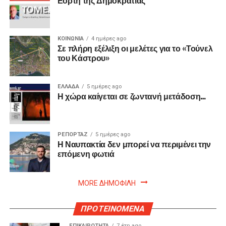
Εορτή της Δημοκρατίας
ΚΟΙΝΩΝΙΑ
4 ημέρες ago
Σε πλήρη εξέλιξη οι μελέτες για το «Τούνελ
του Κάστρου»
ΕΛΛΑΔΑ
5 ημέρες ago
Η χώρα καίγεται σε ζωντανή μετάδοση…
ΡΕΠΟΡΤΑΖ
5 ημέρες ago
Η Ναυπακτία δεν μπορεί να περιμένει την
επόμενη φωτιά
MORE ΔΗΜΟΦΙΛΗ
ΠΡΟΤΕΙΝΟΜΕΝΑ
ΕΠΙΚΑΙΡΟΤΗΤΑ
7 έτη ago