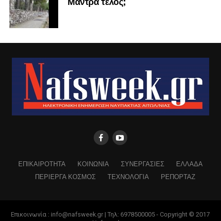
Μάντρα τέλος;
ΕΠΙΚΑΙΡΟΤΗΤΑ
ΚΟΙΝΩΝΙΑ
ΣΥΝΕΡΓΑΣΙΕΣ
ΕΛΛΑΔΑ
ΠΕΡΙΕΡΓΑ ΚΟΣΜΟΣ
ΤΕΧΝΟΛΟΓΙΑ
ΡΕΠΟΡΤΑΖ
Επικοινωνία : info@nafsweek.gr | Τηλ: 6978500005 - Copyright © 2017