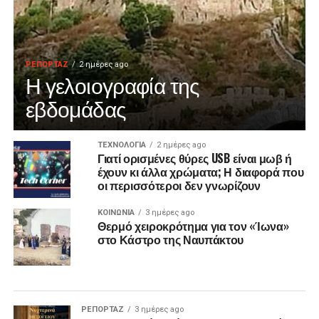
ΡΕΠΟΡΤΑΖ
2 ημέρες ago
Η γελοιογραφία της
εβδομάδας
ΤΕΧΝΟΛΟΓΙΑ
2 ημέρες ago
Γιατί ορισμένες θύρες USB είναι μωβ ή
έχουν κι άλλα χρώματα; Η διαφορά που
οι περισσότεροι δεν γνωρίζουν
ΚΟΙΝΩΝΙΑ
3 ημέρες ago
Θερμό χειροκρότημα για τον «Ίωνα»
στο Κάστρο της Ναυπάκτου
ΡΕΠΟΡΤΑΖ
3 ημέρες ago