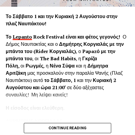
Η «Εφορεία Αρχαιοτήτων Αιτωλοακαρνανίας και
Λευκάδας» υποστηρίζει ψευδώς ότι τα δέντρα που
Το Σάββατο 1 και την Κυριακή 2 Αυγούστου στην
κόπηκαν δημιουργούσαν προβλήματα στο τείχος του
πλαζ Ναυπάκτου!
ενετικού κάστρου. Όμως τα δέντρα του κάστρου
προέρχονται από τις δεντροφυτεύσεις που έγιναν
Το
Lepanto
Rock
Festival
είναι και φέτος γεγονός!
Ο
νομίμως από το 1914 έως το 1939 (έγκριση από το
Δήμος Ναυπακτίας και ο
Δημήτρης Κοργιαλάς με την
Υπουργείο Εσωτερικών και κατόπιν από το Υπουργείο
μπάντα του (
Rider
Κοργιαλάς)
, ο
Papaz
ό με την
Γεωργίας υπό την γραμματεία του Ιωάννη Μπρικόλα) και
μπάντα του
, οι
The Bad Habits
, η
Γκρίζα
βρίσκονται σε απόσταση ασφαλείας από τα τείχη.
Πόλη,
οι
Ρωγμές
, η
Νένα Σύψα
και η
Δήμητρα
Αριτζάκη
μας προσκαλούν στην παραλία Ψανής (Πλαζ
Συνεπώς πολλά από τα δέντρα έχουν ηλικία άνω των 100
Ναυπάκτου) αυτό
το Σάββατο, 1
και την
Κυριακή 2
ετών χωρίς να έχει αναφερθεί κάποιο πρόβλημα στη
Αυγούστου και ώρα 21:00′
σε δύο αξέχαστες
στατικότητα των τειχών που να οφείλεται στην πλήρη
συναυλίες! Μη λείψει κανείς!
ανάπτυξη του ριζικού συστήματος. Το Δασαρχείο
Ναυπάκτου βεβαιώνει ότι δεν υπάρχει σχετική μελέτη ούτε
Η είσοδος είναι ελεύθερη.
η έρευνά μας εντόπισε κάποια επιστημονική μελέτη για το
Κάστρο της Ναυπάκτου που να αποδεικνύει το αντίθετο.
ΔΗΜΗΤΡΗΣ ΚΟΡΓΙΑΛΑΣ
Επίσης εντός του κάστρου υπάρχει σύγχρονο σύστημα
CONTINUE READING
πυροπροστασίας το οποίο μπορεί να το προστατέψει από
Ο
Δημήτρης Κοργιαλάς
είναι