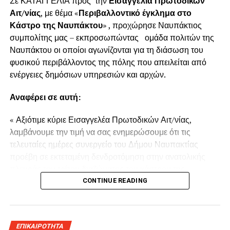
Σε ΚΑΤΑΓΓΕΛΙΑ προς την
Εισαγγελία Πρωτοδικών
Αιτ/νίας
, με θέμα «
Περιβαλλοντικό έγκλημα στο
Κάστρο της Ναυπάκτου
» , προχώρησε Ναυπάκτιος
συμπολίτης μας – εκπροσωπώντας ομάδα πολιτών της
Ναυπάκτου οι οποίοι αγωνίζονται για τη διάσωση του
φυσικού περιβάλλοντος της πόλης που απειλείται από
ενέργειες δημόσιων υπηρεσιών και αρχών.
Αναφέρει σε αυτή:
« Αξιότιμε κύριε Εισαγγελέα Πρωτοδικών Αιτ/νίας,
λαμβάνουμε την τιμή να σας ενημερώσουμε ότι τις
τελευταίες ημέρες συνεργείο του Δήμου Ναυπακτίας
προέβη σε εκτεταμένη δενδροτόμηση στην ανατολικής
πλευράς του τρίτου διαζώματος του κάστρου της
Ναυπάκτου πάνω από τη Ντάπια Τσαούς.
CONTINUE READING
Παρόμοια ενέργεια πραγματοποιήθηκε και το Καλοκαίρι
του 2022 προκαλώντας όπως και τώρα την οργισμένη
ΕΠΙΚΑΙΡΟΤΗΤΑ
αντίδραση των κατοίκων του παραδοσιακού οικισμού της