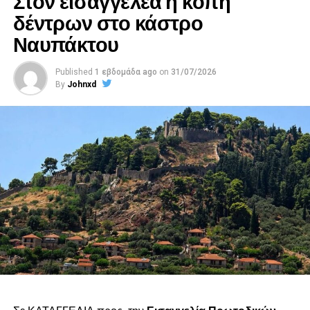
δέντρων στο κάστρο
Ναυπάκτου
Published
1 εβδομάδα ago
on
31/07/2026
By
Johnxd