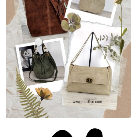
ρωγμές της καθημερινότητας. Με ήχο που ισορροπεί
ανάμεσα στο εναλλακτικό ροκ, τον ελληνικό στίχο και την
ωμή ενέργεια της σκηνής, οι Ρωγμές δημιουργούν
μουσική που μιλά για την κοινωνία, τις εσωτερικές μάχες
και την ανάγκη για αλήθεια.
Μέλη του συγκροτήματος: Ανδρεόπουλος Αντώνης –
Φωνή & Κιθάρα, Σαράντης Δημήτρης – Κιθάρα, Νικολάου
Θωμάς – Μπάσο, Μηλιώνης Γρηγόρης – Τύμπανα.