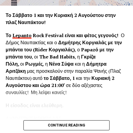
Η «Εφορεία Αρχαιοτήτων Αιτωλοακαρνανίας και
Λευκάδας» υποστηρίζει ψευδώς ότι τα δέντρα που
Το Σάββατο 1 και την Κυριακή 2 Αυγούστου στην
κόπηκαν δημιουργούσαν προβλήματα στο τείχος του
πλαζ Ναυπάκτου!
ενετικού κάστρου. Όμως τα δέντρα του κάστρου
προέρχονται από τις δεντροφυτεύσεις που έγιναν
Το
Lepanto
Rock
Festival
είναι και φέτος γεγονός!
Ο
νομίμως από το 1914 έως το 1939 (έγκριση από το
Δήμος Ναυπακτίας και ο
Δημήτρης Κοργιαλάς με την
Υπουργείο Εσωτερικών και κατόπιν από το Υπουργείο
μπάντα του (
Rider
Κοργιαλάς)
, ο
Papaz
ό με την
Γεωργίας υπό την γραμματεία του Ιωάννη Μπρικόλα) και
μπάντα του
, οι
The Bad Habits
, η
Γκρίζα
βρίσκονται σε απόσταση ασφαλείας από τα τείχη.
Πόλη,
οι
Ρωγμές
, η
Νένα Σύψα
και η
Δήμητρα
Αριτζάκη
μας προσκαλούν στην παραλία Ψανής (Πλαζ
Συνεπώς πολλά από τα δέντρα έχουν ηλικία άνω των 100
Ναυπάκτου) αυτό
το Σάββατο, 1
και την
Κυριακή 2
ετών χωρίς να έχει αναφερθεί κάποιο πρόβλημα στη
Αυγούστου και ώρα 21:00′
σε δύο αξέχαστες
στατικότητα των τειχών που να οφείλεται στην πλήρη
συναυλίες! Μη λείψει κανείς!
ανάπτυξη του ριζικού συστήματος. Το Δασαρχείο
Ναυπάκτου βεβαιώνει ότι δεν υπάρχει σχετική μελέτη ούτε
Η είσοδος είναι ελεύθερη.
η έρευνά μας εντόπισε κάποια επιστημονική μελέτη για το
Κάστρο της Ναυπάκτου που να αποδεικνύει το αντίθετο.
ΔΗΜΗΤΡΗΣ ΚΟΡΓΙΑΛΑΣ
Επίσης εντός του κάστρου υπάρχει σύγχρονο σύστημα
CONTINUE READING
πυροπροστασίας το οποίο μπορεί να το προστατέψει από
Ο
Δημήτρης Κοργιαλάς
είναι