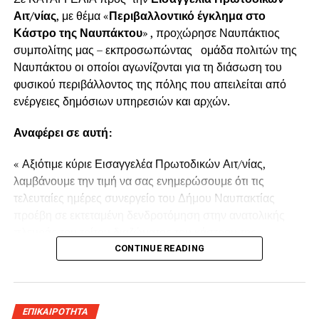
Αιτ/νίας
, με θέμα «
Περιβαλλοντικό έγκλημα στο
Κάστρο της Ναυπάκτου
» , προχώρησε Ναυπάκτιος
συμπολίτης μας – εκπροσωπώντας ομάδα πολιτών της
Ναυπάκτου οι οποίοι αγωνίζονται για τη διάσωση του
φυσικού περιβάλλοντος της πόλης που απειλείται από
ενέργειες δημόσιων υπηρεσιών και αρχών.
Αναφέρει σε αυτή:
« Αξιότιμε κύριε Εισαγγελέα Πρωτοδικών Αιτ/νίας,
λαμβάνουμε την τιμή να σας ενημερώσουμε ότι τις
τελευταίες ημέρες συνεργείο του Δήμου Ναυπακτίας
προέβη σε εκτεταμένη δενδροτόμηση στην ανατολικής
πλευράς του τρίτου διαζώματος του κάστρου της
Ναυπάκτου πάνω από τη Ντάπια Τσαούς.
CONTINUE READING
Παρόμοια ενέργεια πραγματοποιήθηκε και το Καλοκαίρι
του 2022 προκαλώντας όπως και τώρα την οργισμένη
ΕΠΙΚΑΙΡΟΤΗΤΑ
αντίδραση των κατοίκων του παραδοσιακού οικισμού της