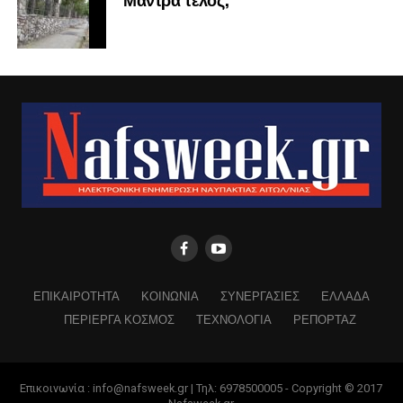
ΕΠΙΚΑΙΡΟΤΗΤΑ
ΚΟΙΝΩΝΙΑ
ΣΥΝΕΡΓΑΣΙΕΣ
ΕΛΛΑΔΑ
ΠΕΡΙΕΡΓΑ ΚΟΣΜΟΣ
ΤΕΧΝΟΛΟΓΙΑ
ΡΕΠΟΡΤΑΖ
Επικοινωνία : info@nafsweek.gr | Τηλ: 6978500005 - Copyright © 2017