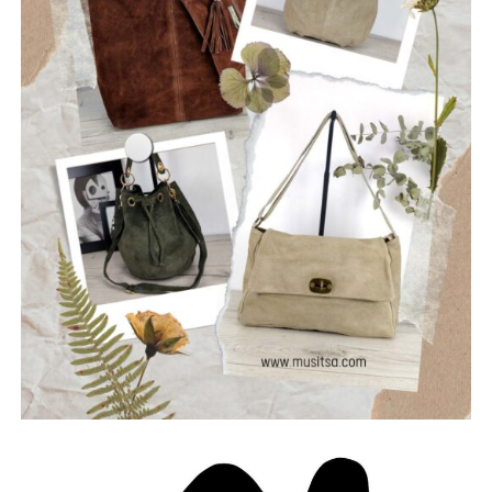
ρωγμές της καθημερινότητας. Με ήχο που ισορροπεί
ανάμεσα στο εναλλακτικό ροκ, τον ελληνικό στίχο και την
ωμή ενέργεια της σκηνής, οι Ρωγμές δημιουργούν
μουσική που μιλά για την κοινωνία, τις εσωτερικές μάχες
και την ανάγκη για αλήθεια.
Μέλη του συγκροτήματος: Ανδρεόπουλος Αντώνης –
Φωνή & Κιθάρα, Σαράντης Δημήτρης – Κιθάρα, Νικολάου
Θωμάς – Μπάσο, Μηλιώνης Γρηγόρης – Τύμπανα.