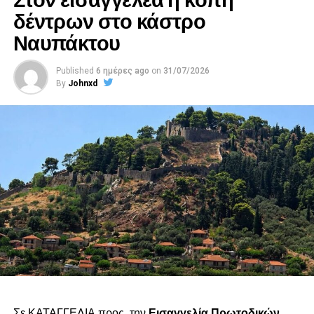
δέντρων στο κάστρο
Ναυπάκτου
Published
6 ημέρες ago
on
31/07/2026
By
Johnxd
Σε ΚΑΤΑΓΓΕΛΙΑ προς την
Εισαγγελία Πρωτοδικών