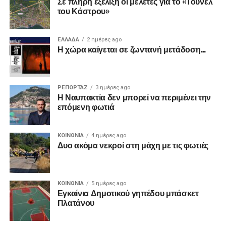
Σε πλήρη εξέλιξη οι μελέτες για το «Τούνελ
του Κάστρου»
ΕΛΛΑΔΑ
2 ημέρες ago
Η χώρα καίγεται σε ζωντανή μετάδοση…
ΡΕΠΟΡΤΑΖ
3 ημέρες ago
Η Ναυπακτία δεν μπορεί να περιμένει την
επόμενη φωτιά
ΚΟΙΝΩΝΙΑ
4 ημέρες ago
Δυο ακόμα νεκροί στη μάχη με τις φωτιές
ΚΟΙΝΩΝΙΑ
5 ημέρες ago
Εγκαίνια Δημοτικού γηπέδου μπάσκετ
Πλατάνου