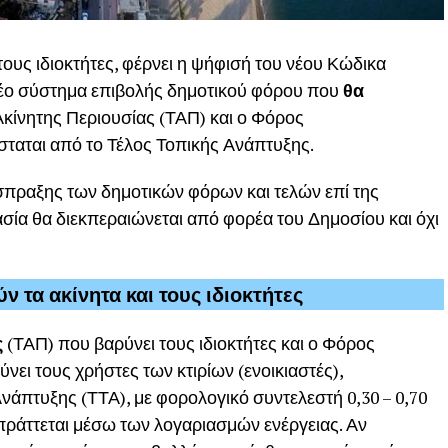
ους ιδιοκτήτες, φέρνει η ψήφισή του νέου Κώδικα
νέο σύστημα επιβολής δημοτικού φόρου που
θα
 Ακίνητης Περιουσίας (ΤΑΠ) και ο Φόρος
ταται από το Τέλος Τοπικής Ανάπτυξης.
είσπραξης των δημοτικών φόρων και τελών επί της
ασία θα διεκπεραιώνεται από φορέα του Δημοσίου και όχι
 τα ακίνητα και τους ιδιοκτήτες
ς
(ΤΑΠ) που βαρύνει τους ιδιοκτήτες και ο Φόρος
ι τους χρήστες των κτιρίων (ενοικιαστές),
νάπτυξης (ΤΤΑ), με φορολογικό συντελεστή 0,30 – 0,70
σπράττεται μέσω των λογαριασμών ενέργειας. Αν