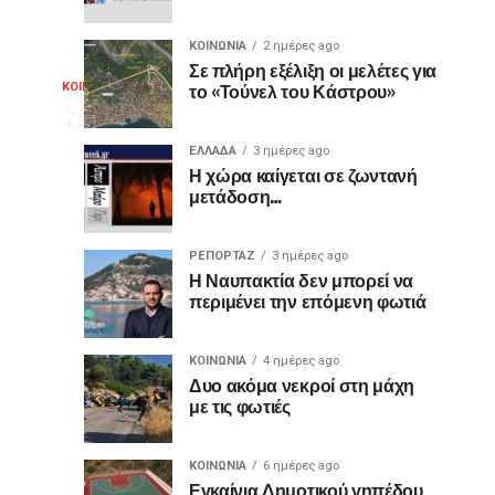
Μπότσαρη
Ναύπακτο
ο
2026
ΚΟΙΝΩΝΙΑ
2 ημέρες ago
διακεκριμένος
Σε πλήρη εξέλιξη οι μελέτες για
Θερμό
το «Τούνελ του Κάστρου»
ΚΟΙΝΩΝΙΑ
κιθαριστής
Με
8
ώρες
Δημήτρης
μεγάλη
ago
χειροκρότημα
Σουκαράς
επιτυχία
ΕΛΛΑΔΑ
3 ημέρες ago
Η χώρα καίγεται σε ζωντανή
πραγματοποιήθηκε
για
μετάδοση…
την
Τετάρτη,
τον
5
ΡΕΠΟΡΤΑΖ
3 ημέρες ago
Αυγούστου
Η Ναυπακτία δεν μπορεί να
«Ίωνα»
2026,
περιμένει την επόμενη φωτιά
στο
στο
Κάστρο
ΚΟΙΝΩΝΙΑ
4 ημέρες ago
της
Κάστρο
Δυο ακόμα νεκροί στη μάχη
Ναυπάκτου,
με τις φωτιές
η
της
θεατρική
παράσταση «Ίων
ΚΟΙΝΩΝΙΑ
6 ημέρες ago
Εγκαίνια Δημοτικού γηπέδου
του