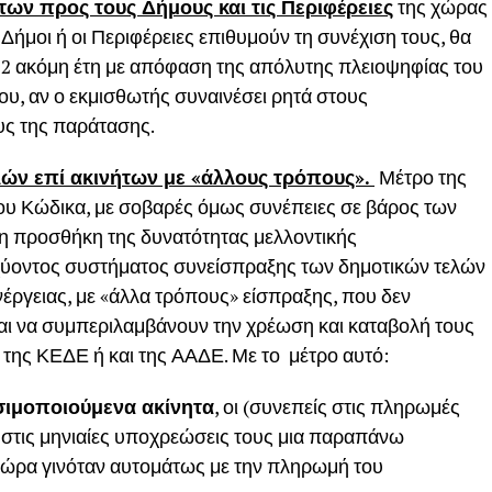
των προς τους Δήμους και τις Περιφέρειες
της χώρας
ο Δήμοι ή οι Περιφέρειες επιθυμούν τη συνέχιση τους, θα
 12 ακόμη έτη με απόφαση της απόλυτης πλειοψηφίας του
υ, αν ο εκμισθωτής συναινέσει ρητά στους
υς της παράτασης.
ών επί ακινήτων με «άλλους τρόπους».
Μέτρο της
του Κώδικα, με σοβαρές όμως συνέπειες σε βάρος των
 η προσθήκη της δυνατότητας μελλοντικής
σχύοντος συστήματος συνείσπραξης των δημοτικών τελών
νέργειας, με «άλλα τρόπους» είσπραξης, που δεν
ται να συμπεριλαμβάνουν την χρέωση και καταβολή τους
της ΚΕΔΕ ή και της ΑΑΔΕ. Με το μέτρο αυτό:
ησιμοποιούμενα ακίνητα
, οι (συνεπείς στις πληρωμές
 στις μηνιαίες υποχρεώσεις τους μια παραπάνω
 τώρα γινόταν αυτομάτως με την πληρωμή του