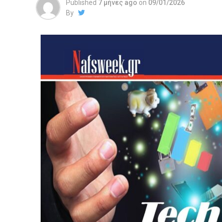
Published
7 μήνες ago
on
09/01/2026
By