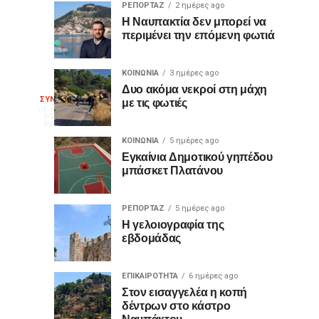
ΡΕΠΟΡΤΑΖ
2 ημέρες ago
Σε
Η
ΚΟΙΝΩΝΙΑ
ΕΛΛΑΔΑ
Η Ναυπακτία δεν μπορεί να
2
2
περιμένει την επόμενη φωτιά
πλήρη
χώρα
ημέρες
ημέρες
ago
ago
εξέλιξη
καίγεται
οι
σε
ΚΟΙΝΩΝΙΑ
3 ημέρες ago
μελέτες
ζωντανή
Δυο ακόμα νεκροί στη μάχη
Εορτή
με τις φωτιές
ΣΥΝΕΡΓΑΣΙΕΣ
για
μετάδοση…
Τα
20
ώρες
το
κράτη,
ago
της
«Τούνελ
με
ΚΟΙΝΩΝΙΑ
5 ημέρες ago
του
Εγκαίνια Δημοτικού γηπέδου
εορταστικές
Δημοκρατίας
μπάσκετ Πλατάνου
Κάστρου»
εκδηλώσεις,
τιμούν
επετείους
ΡΕΠΟΡΤΑΖ
5 ημέρες ago
που
Η γελοιογραφία της
συνδέονται
εβδομάδας
με
σημαντικά
ΕΠΙΚΑΙΡΟΤΗΤΑ
6 ημέρες ago
γεγονότα
Στον εισαγγελέα η κοπή
της
δέντρων στο κάστρο
ιστορίας
Ναυπάκτου