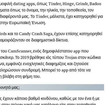
δημοφιλή dating apps, όπως Tinder, Hinge, Grindr, Badoo
ματα όπως το όνομα, την ηλικία, την τοποθεσία, τον
ιαφέροντά μας. Το Tinder, μάλιστα, έχει κατηγορηθεί για
 στην Ευρωπαϊκή Ένωση.
irds και το Candy Crash Saga, έχουν επίσης κατηγορηθεί
αμοιράζονταν σε διαφημιστικά δίκτυα.
η του CamScanner, ενός δημοφιλέστατου app που
 σκάνερ. Το 2019 βρέθηκε ιός τύπου Trojan στον κώδικα
να, εμφάνιζε ενοχλητικές διαφημίζεις και ζητούσε
πληρώσουν συνδρομή. Μπορεί το app από τότε να
 βλάβη στη φήμη του.
κινητό μας;
γές έχουν κάποιο βαθμό κινδύνου, καθώς με τον ένα ή με
 στον τηλεφωνικό μας κατάλογο είτε στην τοποθεσία