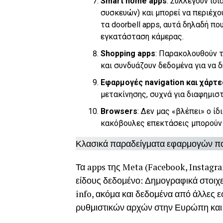
Smart home apps
: Συλλέγουν ιδ
συσκευών) και μπορεί να περιέχου
τα doorbell apps, αυτά δηλαδή π
εγκατάσταση κάμερας.
Shopping apps
: Παρακολουθούν τ
και συνδυάζουν δεδομένα για να 
Εφαρμογές navigation και χάρτε
μετακίνησης, συχνά για διαφημισ
Browsers
: Δεν μας «βλέπει» ο ίδι
κακόβουλες επεκτάσεις μπορούν 
Κλασικά παραδείγματα εφαρμογών πο
Τα apps της Meta (Facebook, Instagr
είδους δεδομένο: Δημογραφικά στοιχεί
info, ακόμα και δεδομένα από άλλες 
ρυθμιστικών αρχών στην Ευρώπη και 