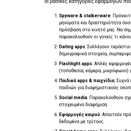
οι βασικές κατηγορίες εφαρμογών πο
Spyware & stalkerware
: Πρόκει
μηνύματα και δραστηριότητα συσ
πρόσβαση στο κινητό μας. Να σημ
παρακολουθούν οι γονείς τι κάνου
Dating apps
: Συλλέγουν τεράστι
δημογραφικά στοιχεία, συμπεριφ
Flashlight apps
: Απλές εφαρμογέ
(τοποθεσία, κάμερα, μικρόφωνο) 
Παιδικά apps & παιχνίδια
: Συχνά
παιδιών για διαφημιστικούς σκοπ
Social media
: Παρακολουθούν σχ
στοχευμένη διαφήμιση.
Εφαρμογές καιρού
: Απαιτούν πρ
δεδομένα με τρίτους.