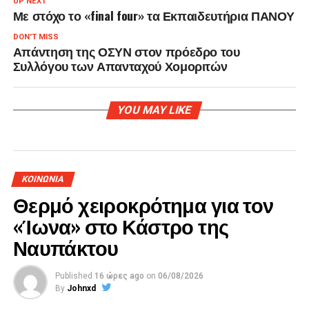
UP NEXT
Με στόχο το «final four» τα Εκπαιδευτήρια ΠΑΝΟΥ
DON'T MISS
Απάντηση της ΟΣΥΝ στον πρόεδρο του
Συλλόγου των Απανταχού Χομοριτών
YOU MAY LIKE
ΚΟΙΝΩΝΙΑ
Θερμό χειροκρότημα για τον
«Ίωνα» στο Κάστρο της
Ναυπάκτου
Published
16 ώρες ago
on
06/08/2026
By
Johnxd