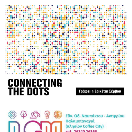
φωτο:aftodioikisi