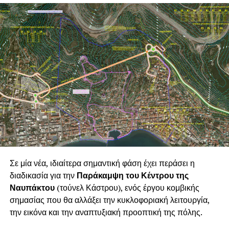
ο
Δημήτρης Καρασμαΐλης
, βοηθός παραγωγής
η
Ιωάννα Σακούλη
, τον ήχο και το φωτισμό επιμελήθηκε
ο
Δημήτρης Ιωάννου
, ενώ η ηχογράφηση
πραγματοποιήθηκε στο Quarantena Studio. Τους
ρόλους ερμήνευσαν οι
Θάλεια Μπανιά, Δημήτρης
Καρασμαΐλης, Σπύρος Χαμηλός, Νίκος Μελίστας,
Γιώργος Κατσάμπας, Δημήτρης Σκαρπέντζος, Βάσω
Ταραμπίκου
και
Βάλια Νασοπούλου
. Χορός:
Αγγέλα
Σταυροπούλου
,
Αρετή Καλαντζή, Σοφία Τσιώτα,
Μάρθα Καραλή, Μαριέττα Φούντζουλα
,
Θάλεια
Μπανιά
,
Μελίνα Φούντζουλα
και
Κωνσταντίνα
Μπανιά
.
Ιδιαίτερη σημασία έχει το γεγονός ότι πρόκειται για μία
Σε μία νέα, ιδιαίτερα σημαντική φάση έχει περάσει η
ναυπακτιακή καλλιτεχνική παραγωγή. Ο Δήμος
διαδικασία για την
Παράκαμψη του Κέντρου της
Ναυπακτίας στήριξε έμπρακτα τη συγκεκριμένη
Ναυπάκτου
(τούνελ Κάστρου), ενός έργου κομβικής
δημιουργική προσπάθεια, καλύπτοντας εξ ολοκλήρου τη
σημασίας που θα αλλάξει την κυκλοφοριακή λειτουργία,
χρηματοδότηση της παραγωγής και παρέχοντας στους
την εικόνα και την αναπτυξιακή προοπτική της πόλης.
ανθρώπους της τη δυνατότητα να παρουσιάσουν το έργο