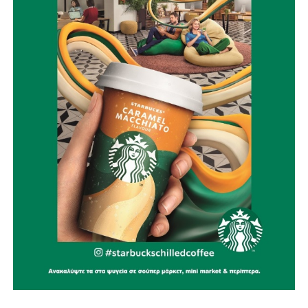
Το έργο αυτό ξεπερνά κατά πολύ τα όρια μιας
κυκλοφοριακής παρέμβασης. Συνδέεται με την οδική
ασφάλεια, την ποιότητα ζωής, τη βιώσιμη κινητικότητα, την
προστασία του ιστορικού μας κέντρου και τη δυνατότητα
να αποδώσουμε περισσότερο και ποιοτικότερο δημόσιο
χώρο στους πολίτες και τους επισκέπτες. Η Ναύπακτος
χρειάζεται αυτή την υποδομή εδώ και δεκαετίες. Σήμερα,
έχουμε μπροστά μας μία πραγματική και ουσιαστική
προοπτική. Γνωρίζουμε ότι η πορεία έως την ολοκλήρωση
ενός έργου τέτοιας κλίμακας είναι απαιτητική. Με σχέδιο,
συνέπεια και αποφασιστικότητα, όμως, συνεχίζουμε να
κάνουμε όλα τα αναγκαία βήματα για να γίνει
πραγματικότητα
».