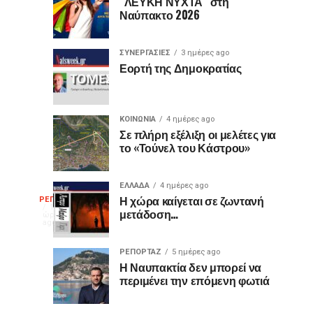
είναι
«Ίωνα»
“ΛΕΥΚΗ ΝΥΧΤΑ” στη
Ναύπακτο 2026
μωβ
στο
ή
Κάστρο
έχουν
της
ΣΥΝΕΡΓΑΣΙΕΣ
3 ημέρες ago
κι
Ναυπάκτου
Εορτή της Δημοκρατίας
άλλα
χρώματα;
Η
ΚΟΙΝΩΝΙΑ
4 ημέρες ago
διαφορά
Σε πλήρη εξέλιξη οι μελέτες για
το «Τούνελ του Κάστρου»
που
οι
περισσότεροι
ΕΛΛΑΔΑ
4 ημέρες ago
Η
δεν
Η χώρα καίγεται σε ζωντανή
ΡΕΠΟΡΤΑΖ
16
μετάδοση…
γνωρίζουν
ώρες
ago
γελοιογραφία
ΡΕΠΟΡΤΑΖ
5 ημέρες ago
της
Η Ναυπακτία δεν μπορεί να
περιμένει την επόμενη φωτιά
εβδομάδας