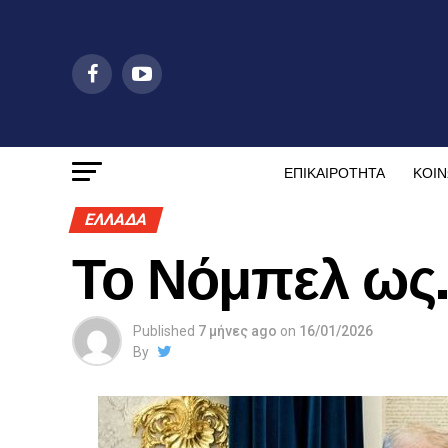
ΕΠΙΚΑΙΡΟΤΗΤΑ
ΚΟΙΝ
ΕΛΛΑΔΑ
Το Νόμπελ ως
Published
7 μήνες ago
on
16/01/2026
By