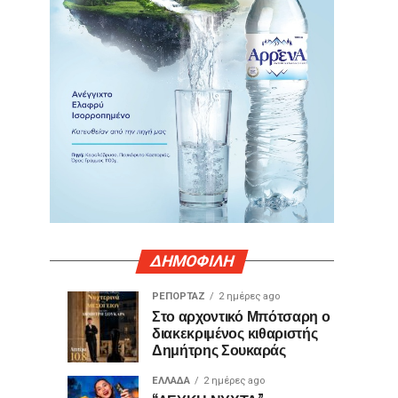
ΔΗΜΟΦΙΛΗ
ΡΕΠΟΡΤΑΖ
2 ημέρες ago
Γιατί
Θερμό
ΤΕΧΝΟΛΟΓΙΑ
ΚΟΙΝΩΝΙΑ
Στο αρχοντικό Μπότσαρη ο
1
2
διακεκριμένος κιθαριστής
ορισμένες
χειροκρότημα
ημέρα
ημέρες
ago
ago
Δημήτρης Σουκαράς
θύρες
για
USB
τον
ΕΛΛΑΔΑ
2 ημέρες ago