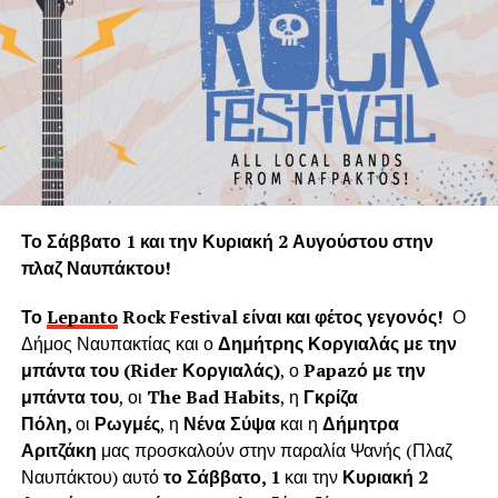
κλιματικής αλλαγής που απειλεί τον ανθρώπινο
πολιτισμό. Παρόλα αυτά το φυσικό περιβάλλον της
Ναυπάκτου καταστρέφεται με την αλόγιστη κοπή δεκάδων
υγιών δένδρων τη στιγμή που ακόμα και ένα θεωρείται
πολύτιμο και είναι αναντικατάστατη μονάδα του φυσικού
πνεύμονα της Γης.
Η «Εφορεία Αρχαιοτήτων Αιτωλοακαρνανίας και
Λευκάδας» υποστηρίζει ψευδώς ότι τα δέντρα που
Το Σάββατο 1 και την Κυριακή 2 Αυγούστου στην
κόπηκαν δημιουργούσαν προβλήματα στο τείχος του
πλαζ Ναυπάκτου!
ενετικού κάστρου. Όμως τα δέντρα του κάστρου
προέρχονται από τις δεντροφυτεύσεις που έγιναν
Το
Lepanto
Rock
Festival
είναι και φέτος γεγονός!
Ο
νομίμως από το 1914 έως το 1939 (έγκριση από το
Δήμος Ναυπακτίας και ο
Δημήτρης Κοργιαλάς με την
Υπουργείο Εσωτερικών και κατόπιν από το Υπουργείο
μπάντα του (
Rider
Κοργιαλάς)
, ο
Papaz
ό με την
Γεωργίας υπό την γραμματεία του Ιωάννη Μπρικόλα) και
μπάντα του
, οι
The Bad Habits
, η
Γκρίζα
βρίσκονται σε απόσταση ασφαλείας από τα τείχη.
Πόλη,
οι
Ρωγμές
, η
Νένα Σύψα
και η
Δήμητρα
Αριτζάκη
μας προσκαλούν στην παραλία Ψανής (Πλαζ
Συνεπώς πολλά από τα δέντρα έχουν ηλικία άνω των 100
Ναυπάκτου) αυτό
το Σάββατο, 1
και την
Κυριακή 2
ετών χωρίς να έχει αναφερθεί κάποιο πρόβλημα στη