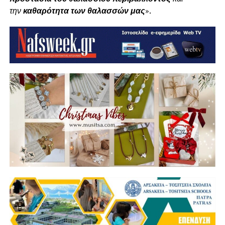
την
καθαρότητα των θαλασσών μας
».