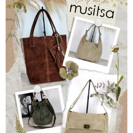
ΡΩΓΜΕΣ
Οι “Ρωγμές” είναι ένα νεοσύστατο ελληνικό ροκ
συγκρότημα που ιδρύθηκε τον Ιούλιο του 2025, με έδρα
την Ναύπακτο. Το όνομά τους αντικατοπτρίζει τη
φιλοσοφία τους: να ραγίσουν τις βεβαιότητες, να σπάσουν
τη σιωπή και να αφήσουν το φως να περάσει μέσα από τις
ρωγμές της καθημερινότητας. Με ήχο που ισορροπεί
ανάμεσα στο εναλλακτικό ροκ, τον ελληνικό στίχο και την
ωμή ενέργεια της σκηνής, οι Ρωγμές δημιουργούν
μουσική που μιλά για την κοινωνία, τις εσωτερικές μάχες
και την ανάγκη για αλήθεια.
Μέλη του συγκροτήματος: Ανδρεόπουλος Αντώνης –
Φωνή & Κιθάρα, Σαράντης Δημήτρης – Κιθάρα, Νικολάου
Θωμάς – Μπάσο, Μηλιώνης Γρηγόρης – Τύμπανα.