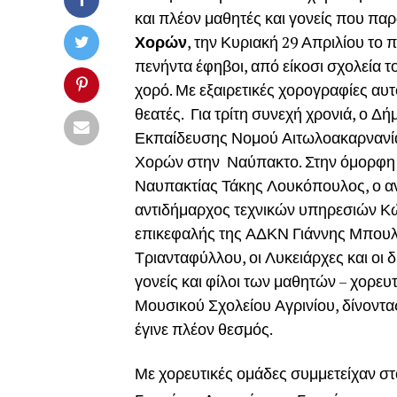
και πλέον μαθητές και γονείς που π
Χορών
, την Κυριακή 29 Απριλίου το 
πενήντα έφηβοι, από είκοσι σχολεία
χορό. Με εξαιρετικές χορογραφίες αυ
θεατές. Για τρίτη συνεχή χρονιά, ο 
Εκπαίδευσης Νομού Αιτωλοακαρνανία
Χορών στην Ναύπακτο. Στην όμορφη α
Ναυπακτίας Τάκης Λουκόπουλος, ο αν
αντιδήμαρχος τεχνικών υπηρεσιών Κ
επικεφαλής της ΑΔΚΝ Γιάννης Μπουλέ
Τριανταφύλλου, οι Λυκειάρχες και οι 
γονείς και φίλοι των μαθητών – χορε
Μουσικού Σχολείου Αγρινίου, δίνοντας
έγινε πλέον θεσμός.
Με χορευτικές ομάδες συμμετείχαν στ