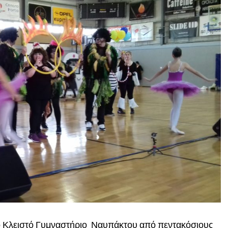
 Κλειστό Γυμναστήριο Ναυπάκτου από πεντακόσιους