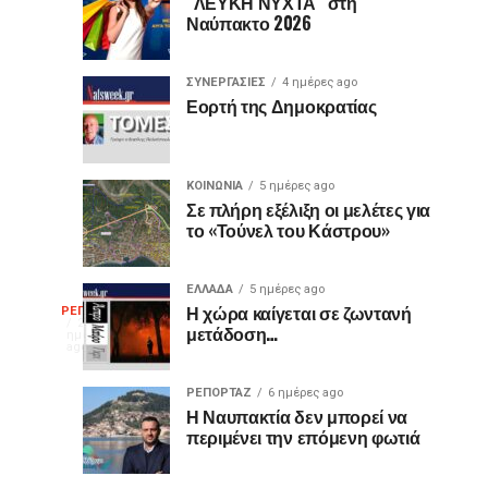
είναι
«Ίωνα»
“ΛΕΥΚΗ ΝΥΧΤΑ” στη
Ναύπακτο 2026
μωβ
στο
ή
Κάστρο
έχουν
της
ΣΥΝΕΡΓΑΣΙΕΣ
4 ημέρες ago
κι
Ναυπάκτου
Εορτή της Δημοκρατίας
άλλα
χρώματα;
Η
ΚΟΙΝΩΝΙΑ
5 ημέρες ago
διαφορά
Σε πλήρη εξέλιξη οι μελέτες για
το «Τούνελ του Κάστρου»
που
οι
περισσότεροι
ΕΛΛΑΔΑ
5 ημέρες ago
Η
δεν
Η χώρα καίγεται σε ζωντανή
ΡΕΠΟΡΤΑΖ
2
μετάδοση…
γνωρίζουν
ημέρες
ago
γελοιογραφία
ΡΕΠΟΡΤΑΖ
6 ημέρες ago
της
Η Ναυπακτία δεν μπορεί να
περιμένει την επόμενη φωτιά
εβδομάδας