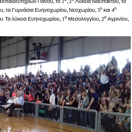
 εκπαιδευτηρίων Πάνου, το 1
, 2
Λύκεια Ναυπάκτου, το
ο
ο
 τα Γυμνάσια Ευηνοχωρίου, Νεοχωρίου, 3
και 4
ο
ο
υ. Τα λύκεια Ευηνοχωρίου, 1
Μεσολογγίου, 2
Αγρινίου,