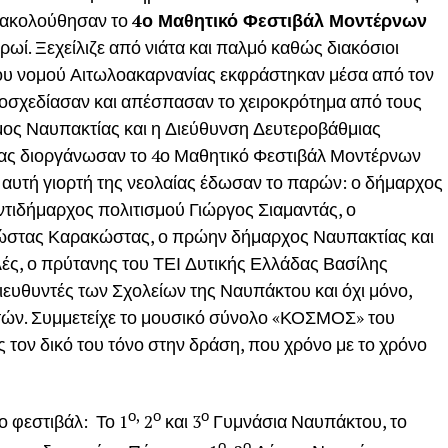
αρακολούθησαν το
4ο Μαθητικό Φεστιβάλ Μοντέρνων
πρωί. Ξεχείλιζε από νιάτα και παλμό καθώς διακόσιοι
 του νομού Αιτωλοακαρνανίας εκφράστηκαν μέσα από τον
τοσχεδίασαν και απέσπασαν το χειροκρότημα από τους
Δήμος Ναυπακτίας και η Διεύθυνση Δευτεροβάθμιας
ς διοργάνωσαν το 4ο Μαθητικό Φεστιβάλ Μοντέρνων
υτή γιορτή της νεολαίας έδωσαν το παρών: ο δήμαρχος
τιδήμαρχος πολιτισμού Γιώργος Σιαμαντάς, ο
ώστας Καρακώστας, ο πρώην δήμαρχος Ναυπακτίας και
ς, ο πρύτανης του ΤΕΙ Δυτικής Ελλάδας Βασίλης
διευθυντές των Σχολείων της Ναυπάκτου και όχι μόνο,
υτών. Συμμετείχε το μουσικό σύνολο «ΚΟΣΜΟΣ» του
 τον δικό του τόνο στην δράση, που χρόνο με το χρόνο
ο,
ο
ο
ο φεστιβάλ: Το 1
2
και 3
Γυμνάσια Ναυπάκτου, το
ο
ο