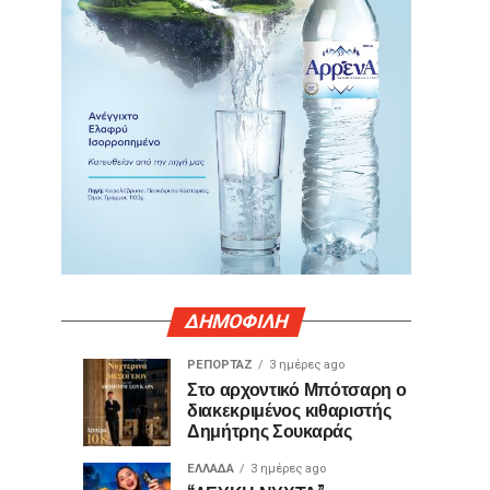
ΔΗΜΟΦΙΛΗ
ΡΕΠΟΡΤΑΖ
3 ημέρες ago
Γιατί
Θερμό
ΤΕΧΝΟΛΟΓΙΑ
ΚΟΙΝΩΝΙΑ
Στο αρχοντικό Μπότσαρη ο
2
3
διακεκριμένος κιθαριστής
ορισμένες
χειροκρότημα
ημέρες
ημέρες
ago
ago
Δημήτρης Σουκαράς
θύρες
για
USB
τον
ΕΛΛΑΔΑ
3 ημέρες ago