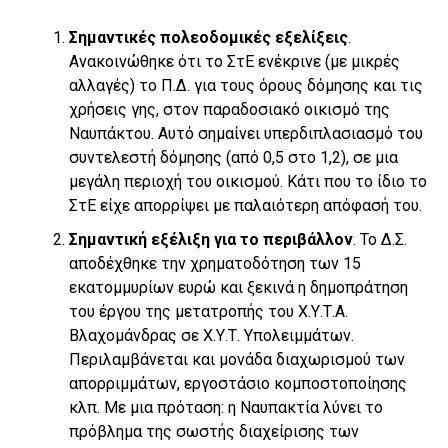
Σημαντικές πολεοδομικές εξελίξεις
.
Ανακοινώθηκε ότι το ΣτΕ ενέκρινε (με μικρές
αλλαγές) το Π.Δ. για τους όρους δόμησης και τις
χρήσεις γης, στον παραδοσιακό οικισμό της
Ναυπάκτου. Αυτό σημαίνει υπερδιπλασιασμό του
συντελεστή δόμησης (από 0,5 στο 1,2), σε μια
μεγάλη περιοχή του οικισμού. Κάτι που το ίδιο το
ΣτΕ είχε απορρίψει με παλαιότερη απόφασή του.
Σημαντική εξέλιξη για το περιβάλλον
. Το Δ.Σ.
αποδέχθηκε την χρηματοδότηση των 15
εκατομμυρίων ευρώ και ξεκινά η δημοπράτηση
του έργου της μετατροπής του Χ.Υ.Τ.Α.
Βλαχομάνδρας σε Χ.Υ.Τ. Υπολειμμάτων.
Περιλαμβάνεται και μονάδα διαχωρισμού των
απορριμμάτων, εργοστάσιο κομποστοποίησης
κλπ. Με μια πρόταση: η Ναυπακτία λύνει το
πρόβλημα της σωστής διαχείρισης των