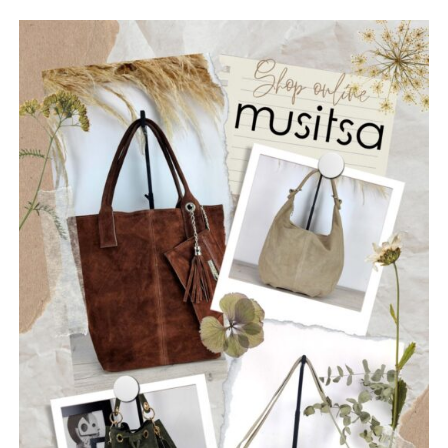
(lead+ vocals), Chris Krikonis στα drums, Jim Bourlekas στο
μπάσο, Billy Nikolarakis στην ηλεκτρική κιθάρα
(rhythm + vocals) και Chris Fakiolas στα lead vocals.
ΡΩΓΜΕΣ
Οι “Ρωγμές” είναι ένα νεοσύστατο ελληνικό ροκ
συγκρότημα που ιδρύθηκε τον Ιούλιο του 2025, με έδρα
την Ναύπακτο. Το όνομά τους αντικατοπτρίζει τη
φιλοσοφία τους: να ραγίσουν τις βεβαιότητες, να σπάσουν
τη σιωπή και να αφήσουν το φως να περάσει μέσα από τις
ρωγμές της καθημερινότητας. Με ήχο που ισορροπεί
ανάμεσα στο εναλλακτικό ροκ, τον ελληνικό στίχο και την
ωμή ενέργεια της σκηνής, οι Ρωγμές δημιουργούν
μουσική που μιλά για την κοινωνία, τις εσωτερικές μάχες
και την ανάγκη για αλήθεια.
Μέλη του συγκροτήματος: Ανδρεόπουλος Αντώνης –
Φωνή & Κιθάρα, Σαράντης Δημήτρης – Κιθάρα, Νικολάου