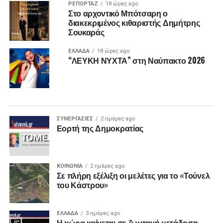
ΡΕΠΟΡΤΑΖ
18 ώρες ago
Στο αρχοντικό Μπότσαρη ο
διακεκριμένος κιθαριστής Δημήτρης
Σουκαράς
ΕΛΛΑΔΑ
18 ώρες ago
“ΛΕΥΚΗ ΝΥΧΤΑ” στη Ναύπακτο 2026
ΣΥΝΕΡΓΑΣΙΕΣ
2 ημέρες ago
Εορτή της Δημοκρατίας
ΚΟΙΝΩΝΙΑ
2 ημέρες ago
Σε πλήρη εξέλιξη οι μελέτες για το «Τούνελ
του Κάστρου»
ΕΛΛΑΔΑ
3 ημέρες ago
Η χώρα καίγεται σε ζωντανή μετάδοση…