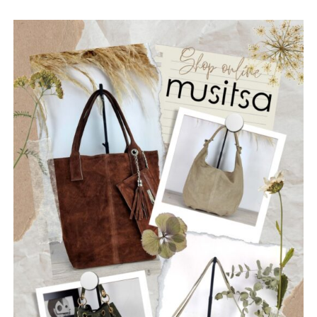
(lead+ vocals), Chris Krikonis στα drums, Jim Bourlekas στο
μπάσο, Billy Nikolarakis στην ηλεκτρική κιθάρα
(rhythm + vocals) και Chris Fakiolas στα lead vocals.
ΡΩΓΜΕΣ
Οι “Ρωγμές” είναι ένα νεοσύστατο ελληνικό ροκ
συγκρότημα που ιδρύθηκε τον Ιούλιο του 2025, με έδρα
την Ναύπακτο. Το όνομά τους αντικατοπτρίζει τη
φιλοσοφία τους: να ραγίσουν τις βεβαιότητες, να σπάσουν
τη σιωπή και να αφήσουν το φως να περάσει μέσα από τις
ρωγμές της καθημερινότητας. Με ήχο που ισορροπεί
ανάμεσα στο εναλλακτικό ροκ, τον ελληνικό στίχο και την
ωμή ενέργεια της σκηνής, οι Ρωγμές δημιουργούν
μουσική που μιλά για την κοινωνία, τις εσωτερικές μάχες
και την ανάγκη για αλήθεια.
Μέλη του συγκροτήματος: Ανδρεόπουλος Αντώνης –
Φωνή & Κιθάρα, Σαράντης Δημήτρης – Κιθάρα, Νικολάου